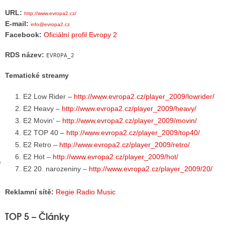
URL:
http://www.evropa2.cz/
E-mail:
info@evropa2.cz
Facebook:
Oficiální profil Evropy 2
GY
 SE STÁT BLOGEREM
RDS název:
EVROPA_2
EX BLOGERA
Tematické streamy
E2 Low Rider –
http://www.evropa2.cz/player_2009/lowrider/
E2 Heavy –
http://www.evropa2.cz/player_2009/heavy/
UZE
E2 Movin‘ –
http://www.evropa2.cz/player_2009/movin/
X DISKUTÉRA NA RADIOTV
E2 TOP 40 –
http://www.evropa2.cz/player_2009/top40/
E2 Retro –
http://www.evropa2.cz/player_2009/retro/
IV STARŠÍCH DISKUZÍ
E2 Hot –
http://www.evropa2.cz/player_2009/hot/
E2 20. narozeniny –
http://www.evropa2.cz/player_2009/20/
Reklamní sítě:
Regie Radio Music
TOP 5 – Články