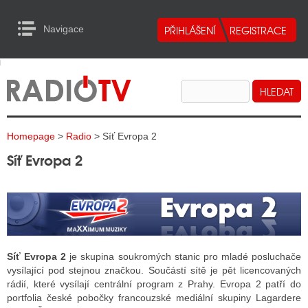
Navigace
urn to Content
Navigace
E
ALITY RADIA
ALITY TELEVIZE
Homepage
>
Radio
> Síť Evropa 2
ALITY INTERNET
Síť Evropa 2
ALITY TISK
ALITY RADIA
S RÁDIÍ
Síť Evropa 2
je skupina soukromých stanic pro mladé posluchače
vysílající pod stejnou značkou. Součástí sítě je pět licencovaných
ECHOVOST RÁDIÍ
rádií, které vysílají centrální program z Prahy. Evropa 2 patří do
portfolia české pobočky francouzské mediální skupiny Lagardere
O VYSÍLAČE