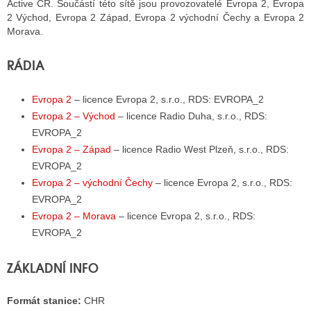
Active ČR. Součástí této sítě jsou provozovatelé Evropa 2, Evropa
2 Východ, Evropa 2 Západ, Evropa 2 východní Čechy a Evropa 2
Morava.
ALITY TELEVIZE
RÁDIA
 TELEVIZÍ
VIZNÍ VYSÍLAČE
Evropa 2
– licence Evropa 2, s.r.o., RDS: EVROPA_2
Evropa 2 – Východ
– licence Radio Duha, s.r.o., RDS:
EVROPA_2
Evropa 2 – Západ
– licence Radio West Plzeň, s.r.o., RDS:
ALITY INTERNET
EVROPA_2
RNETOVÁ RÁDIA
Evropa 2 – východní Čechy
– licence Evropa 2, s.r.o., RDS:
EVROPA_2
RNETOVÉ STRÁNKY RÁDIÍ
Evropa 2 – Morava
– licence Evropa 2, s.r.o., RDS:
RNETOVÉ STRÁNKY TV
EVROPA_2
ZÁKLADNÍ INFO
ALITY TISK
Formát stanice:
CHR