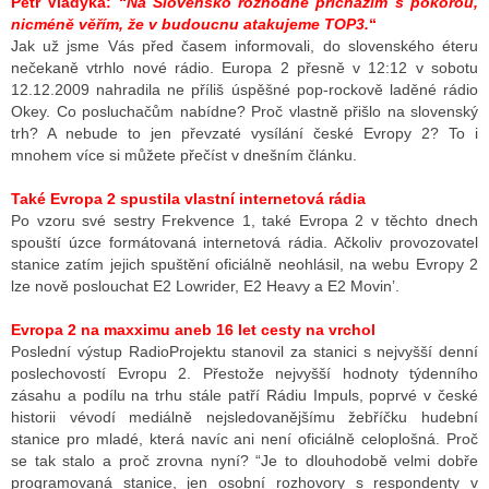
Petr Vladyka: “
Na Slovensko rozhodně přicházím s pokorou,
nicméně věřím, že v budoucnu atakujeme TOP3.
“
Jak už jsme Vás před časem informovali, do slovenského éteru
nečekaně vtrhlo nové rádio. Europa 2 přesně v 12:12 v sobotu
12.12.2009 nahradila ne příliš úspěšné pop-rockově laděné rádio
Okey. Co posluchačům nabídne? Proč vlastně přišlo na slovenský
trh? A nebude to jen převzaté vysílání české Evropy 2? To i
mnohem více si můžete přečíst v dnešním článku.
Také Evropa 2 spustila vlastní internetová rádia
Po vzoru své sestry Frekvence 1, také Evropa 2 v těchto dnech
spouští úzce formátovaná internetová rádia. Ačkoliv provozovatel
stanice zatím jejich spuštění oficiálně neohlásil, na webu Evropy 2
lze nově poslouchat E2 Lowrider, E2 Heavy a E2 Movin’.
Evropa 2 na maxximu aneb 16 let cesty na vrchol
Poslední výstup RadioProjektu stanovil za stanici s nejvyšší denní
poslechovostí Evropu 2. Přestože nejvyšší hodnoty týdenního
zásahu a podílu na trhu stále patří Rádiu Impuls, poprvé v české
historii vévodí mediálně nejsledovanějšímu žebříčku hudební
stanice pro mladé, která navíc ani není oficiálně celoplošná. Proč
se tak stalo a proč zrovna nyní? “Je to dlouhodobě velmi dobře
programovaná stanice, jen osobní rozhovory s respondenty v