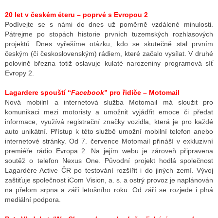
20 let v českém éteru – poprvé s Evropou 2
Podívejte se s námi do dnes už poměrně vzdálené minulosti.
Pátrejme po stopách historie prvních tuzemských rozhlasových
projektů. Dnes vyřešíme otázku, kdo se skutečně stal prvním
českým (či československým) rádiem, které začalo vysílat. V druhé
polovině března totiž oslavuje kulaté narozeniny programová síť
Evropy 2.
Lagardere spouští “
Facebook
” pro řidiče – Motomail
Nová mobilní a internetová služba Motomail má sloužit pro
komunikaci mezi motoristy a umožnit vyjádřit emoce či předat
informace, využívá registrační značky vozidla, která je pro každé
auto unikátní. Přístup k této službě umožní mobilní telefon anebo
internetové stránky. Od 7. července Motomail přináší v exkluzivní
premiéře rádio Evropa 2. Na jejím webu je zároveň připravena
soutěž o telefon Nexus One. Původní projekt hodlá společnost
Lagardère Active ČR po testování rozšířit i do jiných zemí. Vývoj
zaštiťuje společnost iCom Vision, a. s. a ostrý provoz je naplánován
na přelom srpna a září letošního roku. Od září se rozjede i plná
mediální podpora.