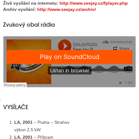
Živé vysílání na internetu:
http://www.seejay.cz/fplayer.php
Archiv vysílání:
http://www.seejay.cz/archiv/
GY
Zvukový obal rádia
 SE STÁT BLOGEREM
EX BLOGERA
UZE
X DISKUTÉRA NA RADIOTV
IV STARŠÍCH DISKUZÍ
VYSÍLAČE
LA, 2001
– Praha – Strahov
výkon 2.5 kW
LA, 2001
– Příbram