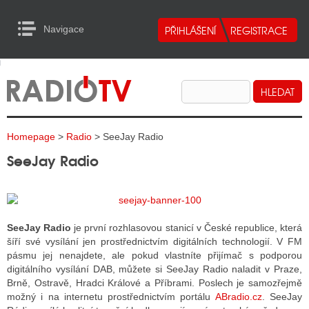
Navigace
urn to Content
Navigace
E
ALITY RADIA
ALITY TELEVIZE
Homepage
>
Radio
> SeeJay Radio
ALITY INTERNET
SeeJay Radio
ALITY TISK
ALITY RADIA
SeeJay Radio
je první rozhlasovou stanicí v České republice, která
šíří své vysílání jen prostřednictvím digitálních technologií. V FM
S RÁDIÍ
pásmu jej nenajdete, ale pokud vlastníte přijímač s podporou
digitálního vysílání DAB, můžete si SeeJay Radio naladit v Praze,
ECHOVOST RÁDIÍ
Brně, Ostravě, Hradci Králové a Příbrami. Poslech je samozřejmě
možný i na internetu prostřednictvím portálu
ABradio.cz
. SeeJay
O VYSÍLAČE