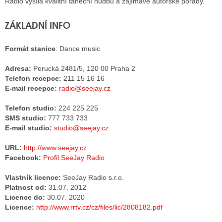
Rádio vysílá kvalitní taneční hudbu a zajímavé autorské pořady.
ZÁKLADNÍ INFO
ALITY TELEVIZE
Formát stanice
: Dance music
 TELEVIZÍ
Adresa:
Perucká 2481/5, 120 00 Praha 2
VIZNÍ VYSÍLAČE
Telefon recepce:
211 15 16 16
E-mail recepce:
radio@seejay.cz
ALITY INTERNET
Telefon studio:
224 225 225
SMS studio:
777 733 733
RNETOVÁ RÁDIA
E-mail studio:
studio@seejay.cz
RNETOVÉ STRÁNKY RÁDIÍ
URL:
http://www.seejay.cz
Facebook:
Profil SeeJay Radio
RNETOVÉ STRÁNKY TV
Vlastník licence:
SeeJay Radio s.r.o.
Platnost od:
31.07. 2012
Licence do:
30.07. 2020
ALITY TISK
Licence:
http://www.rrtv.cz/cz/files/lic/2808182.pdf