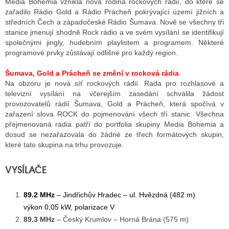
Media Bohemia vznikla nová rodina rockových rádií, do které se
zařadilo Rádio Gold a Rádio Prácheň pokrývající území jižních a
středních Čech a západočeské Rádio Šumava. Nově se všechny tři
stanice jmenují shodně Rock rádio a ve svém vysílání se identifikují
společnými jingly, hudebním playlistem a programem. Některé
programové prvky zůstávají odlišné pro každý region.
Šumava, Gold a Prácheň se změní v rocková rádia
Na obzoru je nová síť rockových rádií. Rada pro rozhlasové a
televizní vysílání na včerejším zasedání schválila žádost
provozovatelů rádií Šumava, Gold a Prácheň, která spočívá v
zařazení slova ROCK do pojmenování všech tří stanic. Všechna
přejmenovaná rádia patří do portfolia skupiny Media Bohemia a
dosud se nezařazovala do žádné ze třech formátových skupin,
které tato skupina na trhu provozuje.
VYSÍLAČE
89.2 MHz
– Jindřichův Hradec – ul. Hvězdná (482 m)
výkon 0,05 kW, polarizace V
89.3 MHz
– Český Krumlov – Horná Brána (575 m)