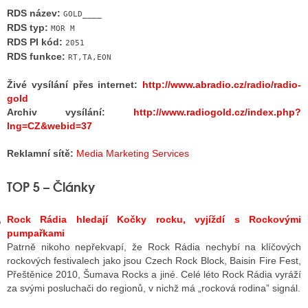
RDS název:
GOLD____
RDS typ:
MOR M
RDS PI kód:
2051
GY
RDS funkce:
RT,TA,EON
 SE STÁT BLOGEREM
Živé vysílání přes internet:
http://www.abradio.cz/radio/radio-
gold
EX BLOGERA
Archiv vysílání:
http://www.radiogold.cz/index.php?
lng=CZ&webid=37
UZE
Reklamní sítě:
Media Marketing Services
X DISKUTÉRA NA RADIOTV
TOP 5 – Články
IV STARŠÍCH DISKUZÍ
Rock Rádia hledají Kočky rocku, vyjíždí s Rockovými
pumpařkami
Patrně nikoho nepřekvapí, že Rock Rádia nechybí na klíčových
rockových festivalech jako jsou Czech Rock Block, Baisin Fire Fest,
Přeštěnice 2010, Šumava Rocks a jiné. Celé léto Rock Rádia vyráží
za svými posluchači do regionů, v nichž má „rocková rodina” signál.