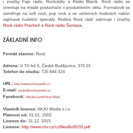
i značky Fajn rádio, Rockrádio a Rádio Blaník. Rock rádio se
orientuje na mladé posluchače v produktivním věku. Formátově se
zaměřuje na soft rock, pop rock a ve večerních hodinách nabízí
ALITY TELEVIZE
zajímavé hudební speciály. Rodina Rock rádií zahrnuje i značky
Rock rádio Prácheň
a
Rock rádio Šumava
.
 TELEVIZÍ
ZÁKLADNÍ INFO
VIZNÍ VYSÍLAČE
Formát stanice:
Rock
ALITY INTERNET
Adresa:
U Tří lvů 5, České Budějovice, 370 01
Telefon do studia:
725 844 424
RNETOVÁ RÁDIA
URL:
http://www.rockovyradio.cz
RNETOVÉ STRÁNKY RÁDIÍ
E-mail:
studio@rockovyradio.cz
Facebook:
Oficiální profil Rock Rádií
RNETOVÉ STRÁNKY TV
Vlastník licence:
AKJO Media s.r.o.
Platnost od:
01.01. 2002
Licence do:
31.12. 2015
ALITY TISK
Licence:
http://www.rrtv.cz/cz/files/lic/8233.pdf