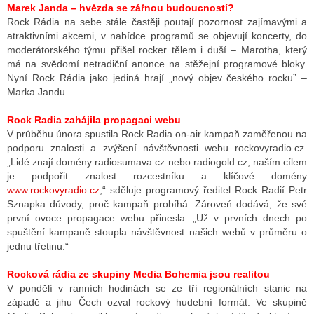
Marek Janda – hvězda se zářnou budoucností?
Rock Rádia na sebe stále častěji poutají pozornost zajímavými a
atraktivními akcemi, v nabídce programů se objevují koncerty, do
moderátorského týmu přišel rocker tělem i duší – Marotha, který
má na svědomí netradiční anonce na stěžejní programové bloky.
Nyní Rock Rádia jako jediná hrají „nový objev českého rocku” –
Marka Jandu.
Rock Radia zahájila propagaci webu
V průběhu února spustila Rock Radia on-air kampaň zaměřenou na
podporu znalosti a zvýšení návštěvnosti webu rockovyradio.cz.
„Lidé znají domény radiosumava.cz nebo radiogold.cz, naším cílem
je podpořit znalost rozcestníku a klíčové domény
www.rockovyradio.cz
,“ sděluje programový ředitel Rock Radií Petr
Sznapka důvody, proč kampaň probíhá. Zároveń dodává, že své
první ovoce propagace webu přinesla: „Už v prvních dnech po
spuštění kampaně stoupla návštěvnost našich webů v průměru o
jednu třetinu.“
Rocková rádia ze skupiny Media Bohemia jsou realitou
V pondělí v ranních hodinách se ze tří regionálních stanic na
západě a jihu Čech ozval rockový hudební formát. Ve skupině