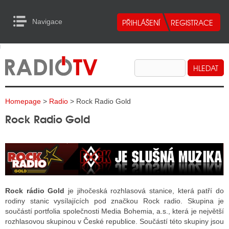
Navigace
urn to Content
Navigace
E
ALITY RADIA
ALITY TELEVIZE
Homepage
>
Radio
> Rock Radio Gold
ALITY INTERNET
Rock Radio Gold
ALITY TISK
ALITY RADIA
S RÁDIÍ
Rock rádio Gold
je jihočeská rozhlasová stanice, která patří do
rodiny stanic vysílajících pod značkou Rock radio. Skupina je
ECHOVOST RÁDIÍ
součástí portfolia společnosti Media Bohemia, a.s., která je největší
rozhlasovou skupinou v České republice. Součástí této skupiny jsou
O VYSÍLAČE