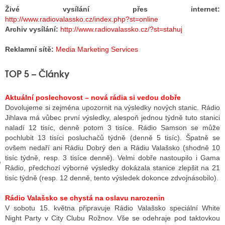
Živé vysílání přes internet:
http://www.radiovalassko.cz/index.php?st=online
Archiv vysílání:
http://www.radiovalassko.cz/?st=stahuj
GY
Reklamní sítě:
Media Marketing Services
 SE STÁT BLOGEREM
TOP 5 – Články
EX BLOGERA
Aktuální poslechovost – nová rádia si vedou dobře
Dovolujeme si zejména upozornit na výsledky nových stanic. Rádio
UZE
Jihlava má vůbec první výsledky, alespoň jednou týdně tuto stanici
naladí 12 tisíc, denně potom 3 tisíce. Rádio Samson se může
X DISKUTÉRA NA RADIOTV
pochlubit 13 tisíci posluchačů týdně (denně 5 tisíc). Špatně se
ovšem nedaří ani Rádiu Dobrý den a Rádiu Valašsko (shodně 10
IV STARŠÍCH DISKUZÍ
tisíc týdně, resp. 3 tisíce denně). Velmi dobře nastoupilo i Gama
Rádio, předchozí výborné výsledky dokázala stanice zlepšit na 21
tisíc týdně (resp. 12 denně, tento výsledek dokonce zdvojnásobilo).
Rádio Valašsko se chystá na oslavu narozenin
V sobotu 15. května připravuje Rádio Valašsko speciální White
Night Party v City Clubu Rožnov. Vše se odehraje pod taktovkou