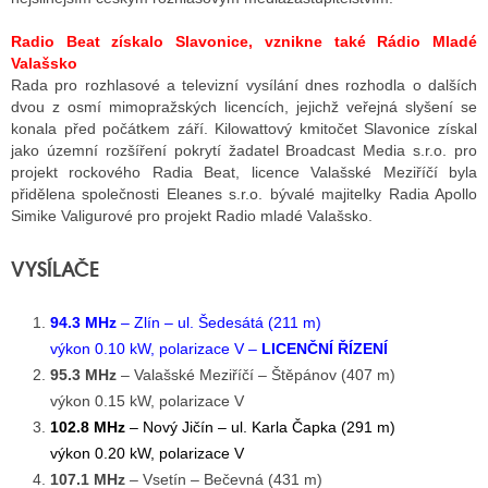
Radio Beat získalo Slavonice, vznikne také Rádio Mladé
Valašsko
Rada pro rozhlasové a televizní vysílání dnes rozhodla o dalších
dvou z osmí mimopražských licencích, jejichž veřejná slyšení se
konala před počátkem září. Kilowattový kmitočet Slavonice získal
jako územní rozšíření pokrytí žadatel Broadcast Media s.r.o. pro
projekt rockového Radia Beat, licence Valašské Meziříčí byla
přidělena společnosti Eleanes s.r.o. bývalé majitelky Radia Apollo
Simike Valigurové pro projekt Radio mladé Valašsko.
VYSÍLAČE
94.3 MHz
– Zlín – ul. Šedesátá (211 m)
výkon 0.10 kW, polarizace V –
LICENČNÍ ŘÍZENÍ
95.3 MHz
– Valašské Meziříčí – Štěpánov (407 m)
výkon 0.15 kW, polarizace V
102.8 MHz
– Nový Jičín – ul. Karla Čapka (291 m)
výkon 0.20 kW, polarizace V
107.1 MHz
– Vsetín – Bečevná (431 m)