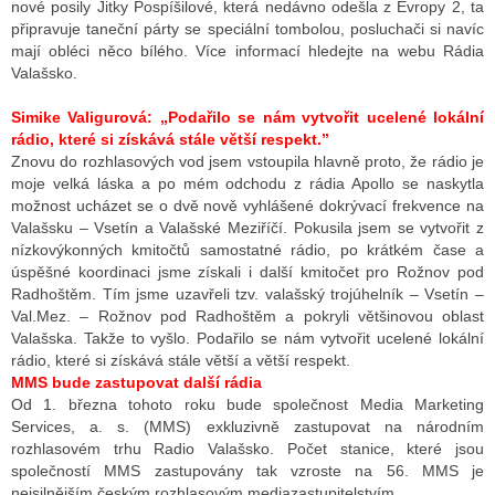
nové posily Jitky Pospíšilové, která nedávno odešla z Evropy 2, ta
připravuje taneční párty se speciální tombolou, posluchači si navíc
mají obléci něco bílého. Více informací hledejte na webu Rádia
Valašsko.
Simike Valigurová: „Podařilo se nám vytvořit ucelené lokální
rádio, které si získává stále větší respekt.”
Znovu do rozhlasových vod jsem vstoupila hlavně proto, že rádio je
moje velká láska a po mém odchodu z rádia Apollo se naskytla
možnost ucházet se o dvě nově vyhlášené dokrývací frekvence na
Valašsku – Vsetín a Valašské Meziříčí. Pokusila jsem se vytvořit z
nízkovýkonných kmitočtů samostatné rádio, po krátkém čase a
úspěšné koordinaci jsme získali i další kmitočet pro Rožnov pod
Radhoštěm. Tím jsme uzavřeli tzv. valašský trojúhelník – Vsetín –
Val.Mez. – Rožnov pod Radhoštěm a pokryli většinovou oblast
Valašska. Takže to vyšlo. Podařilo se nám vytvořit ucelené lokální
rádio, které si získává stále větší a větší respekt.
MMS bude zastupovat další rádia
Od 1. března tohoto roku bude společnost Media Marketing
Services, a. s. (MMS) exkluzivně zastupovat na národním
rozhlasovém trhu Radio Valašsko. Počet stanice, které jsou
společností MMS zastupovány tak vzroste na 56. MMS je
nejsilnějším českým rozhlasovým mediazastupitelstvím.