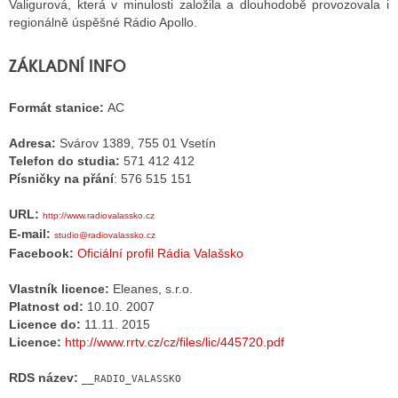
Valigurová, která v minulosti založila a dlouhodobě provozovala i
regionálně úspěšné Rádio Apollo.
ALITY TELEVIZE
ZÁKLADNÍ INFO
 TELEVIZÍ
Formát stanice:
AC
VIZNÍ VYSÍLAČE
Adresa:
Svárov 1389, 755 01 Vsetín
Telefon do studia:
571 412 412
Písničky na přání
: 576 515 151
ALITY INTERNET
URL:
http://www.radiovalassko.cz
RNETOVÁ RÁDIA
E-mail:
studio@radiovalassko.cz
Facebook:
Oficiální profil Rádia Valašsko
RNETOVÉ STRÁNKY RÁDIÍ
Vlastník licence:
Eleanes, s.r.o.
RNETOVÉ STRÁNKY TV
Platnost od:
10.10. 2007
Licence do:
11.11. 2015
Licence:
http://www.rrtv.cz/cz/files/lic/445720.pdf
ALITY TISK
RDS název:
__RADIO_VALASSKO