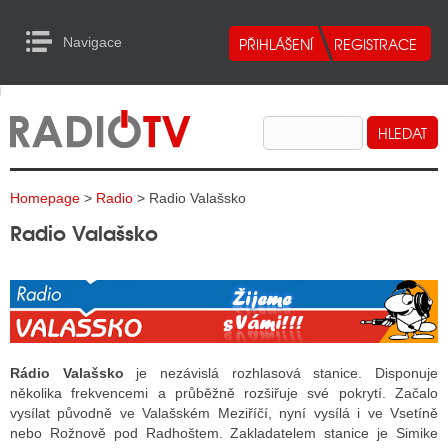
Navigace
urn to Content
Navigace
E
ALITY RADIA
ALITY TELEVIZE
Homepage
>
Radio
> Radio Valašsko
ALITY INTERNET
Radio Valašsko
ALITY TISK
ALITY RADIA
S RÁDIÍ
Rádio Valašsko
je nezávislá rozhlasová stanice. Disponuje
několika frekvencemi a průběžně rozšiřuje své pokrytí. Začalo
ECHOVOST RÁDIÍ
vysílat původně ve Valašském Meziříčí, nyní vysílá i ve Vsetíně
nebo Rožnově pod Radhoštem. Zakladatelem stanice je Simike
O VYSÍLAČE