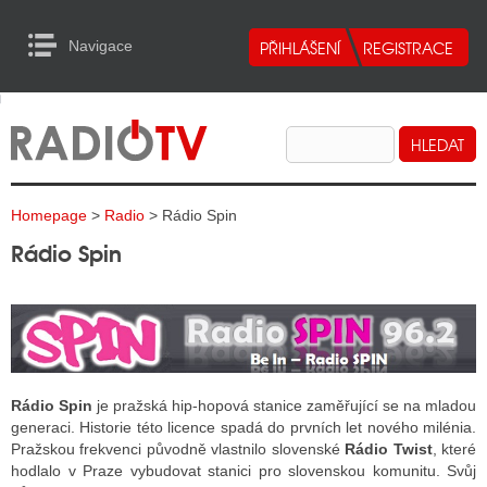
Navigace
urn to Content
Navigace
E
ALITY RADIA
ALITY TELEVIZE
Homepage
>
Radio
> Rádio Spin
ALITY INTERNET
Rádio Spin
ALITY TISK
ALITY RADIA
S RÁDIÍ
Rádio Spin
je pražská hip-hopová stanice zaměřující se na mladou
generaci. Historie této licence spadá do prvních let nového milénia.
ECHOVOST RÁDIÍ
Pražskou frekvenci původně vlastnilo slovenské
Rádio Twist
, které
hodlalo v Praze vybudovat stanici pro slovenskou komunitu. Svůj
O VYSÍLAČE