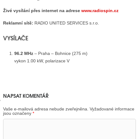
Živé vysílání přes internet na adrese
www.radiospin.cz
GY
Reklamní sítě:
RADIO UNITED SERVICES s.r.o.
 SE STÁT BLOGEREM
VYSÍLAČE
EX BLOGERA
96.2 MHz
– Praha – Bohnice (275 m)
vykon 1.00 kW, polarizace V
UZE
X DISKUTÉRA NA RADIOTV
IV STARŠÍCH DISKUZÍ
NAPSAT KOMENTÁŘ
Vaše e-mailová adresa nebude zveřejněna.
Vyžadované informace
jsou označeny
*