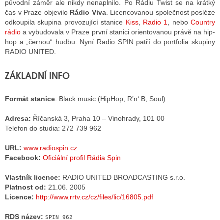
původní záměr ale nikdy nenaplnilo. Po Rádiu Twist se na krátký
čas v Praze objevilo
Rádio Viva
. Licencovanou společnost posléze
odkoupila skupina provozující stanice
Kiss
,
Radio 1
, nebo
Country
ALITY TELEVIZE
rádio
a vybudovala v Praze první stanici orientovanou právě na hip-
hop a „černou“ hudbu. Nyní Radio SPIN patří do portfolia skupiny
 TELEVIZÍ
RADIO UNITED.
VIZNÍ VYSÍLAČE
ZÁKLADNÍ INFO
Formát stanice
: Black music (HipHop, R’n‘ B, Soul)
ALITY INTERNET
Adresa:
Říčanská 3, Praha 10 – Vinohrady, 101 00
RNETOVÁ RÁDIA
Telefon do studia: 272 739 962
RNETOVÉ STRÁNKY RÁDIÍ
URL:
www.radiospin.cz
Facebook:
Oficiální profil Rádia Spin
RNETOVÉ STRÁNKY TV
Vlastník licence:
RADIO UNITED BROADCASTING s.r.o.
Platnost od:
21.06. 2005
Licence:
http://www.rrtv.cz/cz/files/lic/16805.pdf
ALITY TISK
RDS název:
SPIN_962