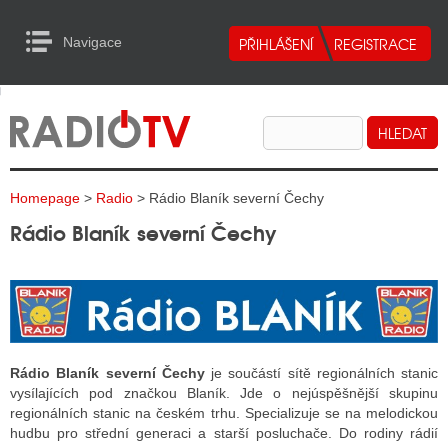
Navigace
urn to Content
Navigace
E
ALITY RADIA
ALITY TELEVIZE
Homepage
>
Radio
> Rádio Blaník severní Čechy
ALITY INTERNET
Rádio Blaník severní Čechy
ALITY TISK
ALITY RADIA
S RÁDIÍ
Rádio Blaník severní Čechy
je součástí sítě regionálních stanic
vysílajících pod značkou Blaník. Jde o nejúspěšnější skupinu
ECHOVOST RÁDIÍ
regionálních stanic na českém trhu. Specializuje se na melodickou
hudbu pro střední generaci a starší posluchače. Do rodiny rádií
O VYSÍLAČE