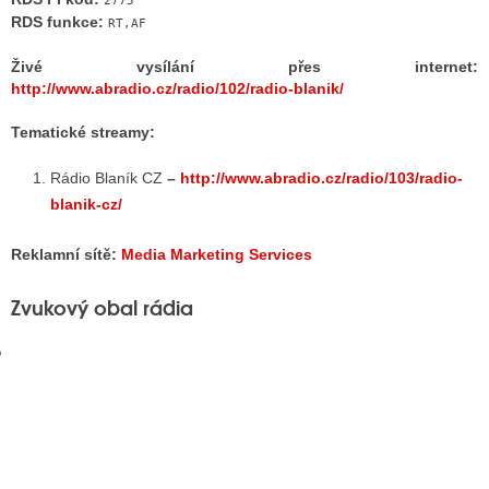
2775
RDS funkce:
RT,AF
Živé vysílání přes internet:
GY
http://www.abradio.cz/radio/102/radio-blanik/
 SE STÁT BLOGEREM
Tematické streamy:
EX BLOGERA
Rádio Blaník CZ
–
http://www.abradio.cz/radio/103/radio-
blanik-cz/
UZE
Reklamní sítě:
Media Marketing Services
X DISKUTÉRA NA RADIOTV
Zvukový obal rádia
IV STARŠÍCH DISKUZÍ