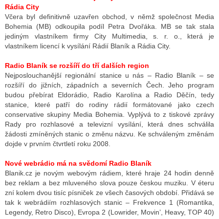
Rádia City
Včera byl definitivně uzavřen obchod, v němž společnost Media
Bohemia (MB) odkoupila podíl Petra Dvořáka. MB se tak stala
jediným vlastníkem firmy City Multimedia, s. r. o., která je
vlastníkem licencí k vysílání Rádií Blaník a Rádia City.
Radio Blaník se rozšíří do tří dalších region
Nejposlouchanější regionální stanice u nás – Radio Blaník – se
rozšíří do jižních, západních a severních Čech. Jeho program
budou přebírat Eldorádio, Radio Karolína a Radio Děčín, tedy
stanice, které patří do rodiny rádií formátované jako czech
conservative skupiny Media Bohemia. Vyplývá to z tiskové zprávy
Rady pro rozhlasové a televizní vysílání, která dnes schválila
žádosti zmíněných stanic o změnu názvu. Ke schváleným změnám
dojde v prvním čtvrtletí roku 2008.
Nové webrádio má na svědomí Radio Blaník
Blanik.cz je novým webovým rádiem, které hraje 24 hodin denně
bez reklam a bez mluveného slova pouze českou muziku. V éteru
zní kolem dvou tisíc písniček ze všech časových období. Přidává se
tak k webrádiím rozhlasových stanic – Frekvence 1 (Romantika,
Legendy, Retro Disco), Evropa 2 (Lowrider, Movin’, Heavy, TOP 40)