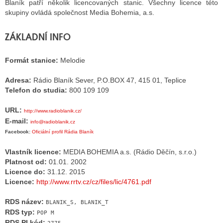
Blaník patří několik licencovaných stanic. Všechny licence této
skupiny ovládá společnost Media Bohemia, a.s.
ALITY TELEVIZE
ZÁKLADNÍ INFO
 TELEVIZÍ
Formát stanice:
Melodie
VIZNÍ VYSÍLAČE
Adresa:
Rádio Blaník Sever, P.O.BOX 47, 415 01, Teplice
Telefon do studia:
800 109 109
ALITY INTERNET
URL:
http://www.radioblanik.cz/
E-mail:
info@radioblanik.cz
RNETOVÁ RÁDIA
Facebook:
Oficiální profil Rádia Blaník
RNETOVÉ STRÁNKY RÁDIÍ
Vlastník licence:
MEDIA BOHEMIA a.s. (Rádio Děčín, s.r.o.)
Platnost od:
01.01. 2002
RNETOVÉ STRÁNKY TV
Licence do:
31.12. 2015
Licence:
http://www.rrtv.cz/cz/files/lic/4761.pdf
RDS název:
BLANIK_S, BLANIK_T
ALITY TISK
RDS typ:
POP M
RDS PI kód: