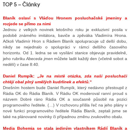
TOP 5 – Články
Blaník oslaví s Vláďou Hronem posluchačské jmeniny a
rozjede se přímo za nimi
Jednou z velkých novinek letošního roku je exkluzivní posila v
podobě známého imitátora, baviče a zpěváka Vladimíra Hrona.
Ačkoli Vladimír Hron s Rádiem Blaník spolupracuje už delší dobu,
nikdy se nejednalo o spolupráci v rámci delšího časového
horizontu. Od 1. ledna se ve vysílání stanice objevuje pravidelně,
jeho rubriku
Abeceda jmen
můžete ladit každý den (včetně sobot a
nedělí) v čase 8:40.
Daniel Rumpík: „
Je na místě otázka, zda naši posluchači
chtějí obal plný umělých kudrlinek a efektů.
“
Dnešním hostem bude Daniel Rumpík, který nedávno přestoupil z
Rádia OK do Rádia Blaník. V Rádiu OK moderoval ranní proud s
názvem Dobré ráno Rádia OK a současně působil na pozici
programového ředitele. (…) V rozhovoru přišla řeč na jeho plány v
nové funkci programového ředitele Rádia Blaník, zeptali jsme se
také na plánované novinky či případnou změnu zvukového obalu.
Media Bohemia se stala jediným vlastníkem Rádií Blaník a