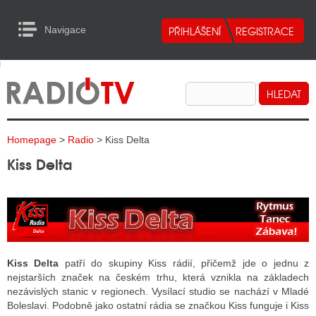
Navigace
urn to Content
Navigace
E
ALITY RADIA
ALITY TELEVIZE
Homepage
>
Radio
> Kiss Delta
ALITY INTERNET
Kiss Delta
ALITY TISK
ALITY RADIA
S RÁDIÍ
Kiss Delta
patří do skupiny Kiss rádií, přičemž jde o jednu z
nejstarších značek na českém trhu, která vznikla na základech
ECHOVOST RÁDIÍ
nezávislých stanic v regionech. Vysílací studio se nachází v Mladé
Boleslavi. Podobně jako ostatní rádia se značkou Kiss funguje i Kiss
O VYSÍLAČE