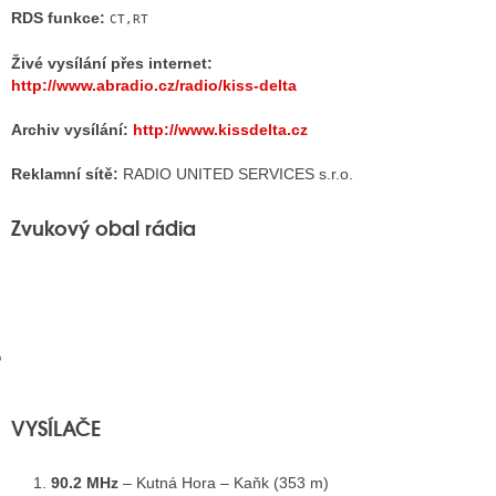
RDS funkce:
CT,RT
Živé vysílání přes internet:
GY
http://www.abradio.cz/radio/kiss-delta
 SE STÁT BLOGEREM
Archiv vysílání:
http://www.kissdelta.cz
EX BLOGERA
Reklamní sítě:
RADIO UNITED SERVICES s.r.o.
Zvukový obal rádia
UZE
X DISKUTÉRA NA RADIOTV
IV STARŠÍCH DISKUZÍ
VYSÍLAČE
90.2 MHz
– Kutná Hora – Kaňk (353 m)