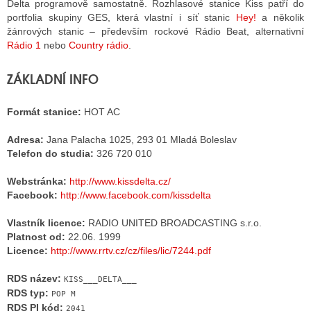
Delta programově samostatně. Rozhlasové stanice Kiss patří do
portfolia skupiny GES, která vlastní i síť stanic
Hey!
a několik
žánrových stanic – především rockové Rádio Beat, alternativní
ALITY TELEVIZE
Rádio 1
nebo
Country rádio
.
 TELEVIZÍ
ZÁKLADNÍ INFO
VIZNÍ VYSÍLAČE
Formát stanice:
HOT AC
Adresa:
Jana Palacha 1025, 293 01 Mladá Boleslav
ALITY INTERNET
Telefon do studia:
326 720 010
RNETOVÁ RÁDIA
Webstránka:
http://www.kissdelta.cz/
Facebook:
http://www.facebook.com/kissdelta
RNETOVÉ STRÁNKY RÁDIÍ
Vlastník licence:
RADIO UNITED BROADCASTING s.r.o.
RNETOVÉ STRÁNKY TV
Platnost od:
22.06. 1999
Licence:
http://www.rrtv.cz/cz/files/lic/7244.pdf
RDS název:
KISS___DELTA___
ALITY TISK
RDS typ:
POP M
RDS PI kód:
2041