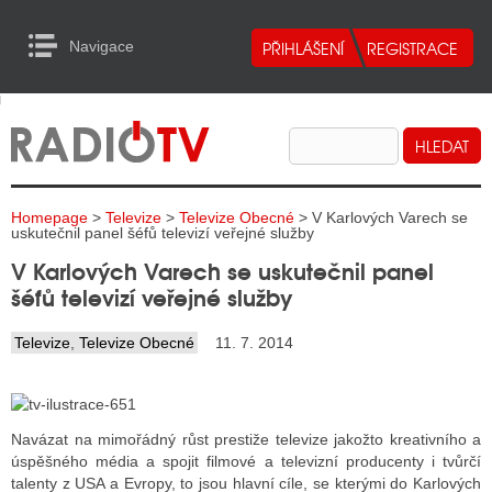
Navigace
urn to Content
Navigace
E
ALITY RADIA
ALITY TELEVIZE
Homepage
>
Televize
>
Televize Obecné
> V Karlových Varech se
ALITY INTERNET
uskutečnil panel šéfů televizí veřejné služby
V Karlových Varech se uskutečnil panel
ALITY TISK
šéfů televizí veřejné služby
Televize
,
Televize Obecné
11. 7. 2014
ALITY RADIA
S RÁDIÍ
ECHOVOST RÁDIÍ
Navázat na mimořádný růst prestiže televize jakožto kreativního a
úspěšného média a spojit filmové a televizní producenty i tvůrčí
O VYSÍLAČE
talenty z USA a Evropy, to jsou hlavní cíle, se kterými do Karlových