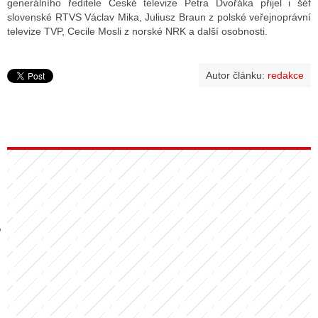
generálního ředitele České televize Petra Dvořáka přijel i šéf
slovenské RTVS Václav Mika, Juliusz Braun z polské veřejnoprávní
televize TVP, Cecile Mosli z norské NRK a další osobnosti.
GY
Autor článku:
redakce
 SE STÁT BLOGEREM
EX BLOGERA
UZE
X DISKUTÉRA NA RADIOTV
IV STARŠÍCH DISKUZÍ