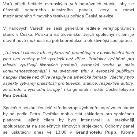
Varů přijeli ředitelé evropských veřejnoprávních stanic, aby se
účastnili odborného televizního panelu, který v rámci
mezinárodního filmového festivalu pořádá Česká televize.
ALITY TELEVIZE
V Karlových Varech se sešli generální ředitelé veřejnoprávních
 TELEVIZÍ
stanic v Česku, Polsku a na Slovensku. Jejich společným cílem je
otevřít nové možnosti na poli koprodukce a efektivnější spolupráce.
VIZNÍ VYSÍLAČE
„
Televizní i filmový trh se přirozeně proměňují a v posledních letech
jsou tyto změny ještě rychlejší než dříve. Produkty vyráběné pro
televizi využívají filmových postupů, evropská tvorba je stále
ALITY INTERNET
konkurenceschopnější i na světovém trhu a evropské publikum
naopak slaběji než dříve reaguje na americké formáty. Všechny tyto
RNETOVÁ RÁDIA
aspekty vytvářejí příležitosti pro televizní stanice, respektive autory,
ze střední a východní Evropy,
“ říká generální ředitel České televize
RNETOVÉ STRÁNKY RÁDIÍ
Petr Dvořák
.
RNETOVÉ STRÁNKY TV
Společné setkání ředitelů středoevropských veřejnoprávních stanic
by se podle Petra Dvořáka mohlo stát základem pro společnou
platformu, jejímž cílem by bylo intenzivněji a efektivněji
ALITY TISK
spolupracovat na společných filmových projektech. Odborný panel
se uskutečnil dnes ve 13:00 v
Grandhotelu Pupp
. Kromě