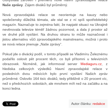
Odvysílala zároveň i premiéru nové hlavní zpravodajské relace
Naše zprávy
. Zájem diváků byl průměrný.
Nová zpravodajská relace se neorientuje na kauzy nebo
ALITY TELEVIZE
společensky důležitá témata, ale stal se z ní spíš spotřebitelský
magazín. Naznačuje to zejména fakt, že napjaté situaci na Ukrajině
 TELEVIZÍ
nevěnovala televize téměř žádnou pozornost, a dala jí prostor až
ve druhé půli vysílání. Na druhou stranu to může naznačovat i
VIZNÍ VYSÍLAČE
jistou alternativu vůči zpravodajského mainstreamu, možná i proto
se nová relace jmenuje „Naše zprávy“.
ALITY INTERNET
Pokud jde o divácký podíl, v tomto případě se Vladimíru Železnému
podařilo oslovit pět procent těch, co byli přítomni u televizních
RNETOVÁ RÁDIA
obrazovek. Nicméně, jak informoval server
Mediaguru.cz
, z
hlediska celkových výsledků hlavní zpravodajské relace v
RNETOVÉ STRÁNKY RÁDIÍ
posledních dvou měsících bylo první vysílání Našich zpráv
průměrné. Oslovilo 164 tisíc diváků, tedy přibližně o 20 procent víc,
RNETOVÉ STRÁNKY TV
než o předchozích sobotách, ale mnohem míň než na začátku a na
konci ledna.
ALITY TISK
Autor článku:
redakce