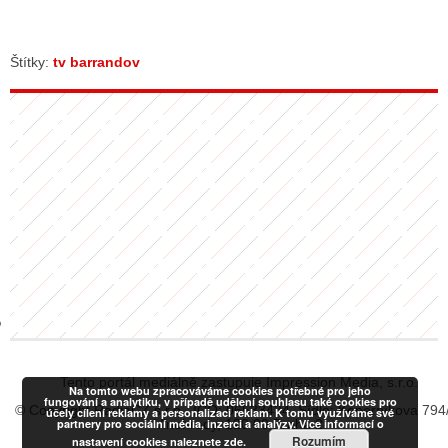
Štítky:
tv barrandov
GY
 SE STÁT BLOGEREM
EX BLOGERA
UZE
X DISKUTÉRA NA RADIOTV
IV STARŠÍCH DISKUZÍ
Tento portál mediálně zastupuje Impression Media, s.r.o.
Na tomto webu zpracováváme cookies potřebné pro jeho
fungování a analytiku, v případě udělení souhlasu také cookies pro
© Copyright RadiaCZ s.r.o., IČO: 06533434, Sídlo: Koperníkova 794
účely cílení reklamy a personalizaci reklam. K tomu využíváme své
partnery pro sociální média, inzerci a analýzy. Více informací o
Vinohrady, 120 00 Praha 2
Rozumím
nastavení cookies naleznete
zde.