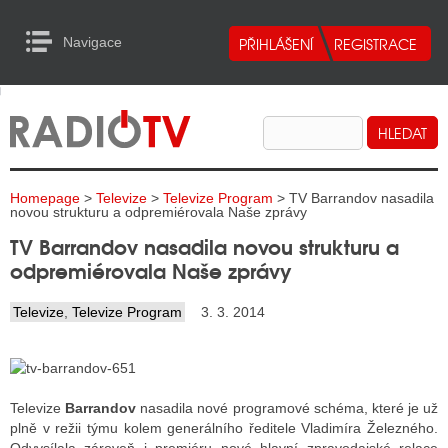
Navigace
urn to Content
Navigace
E
ALITY RADIA
ALITY TELEVIZE
Homepage
>
Televize
>
Televize Program
> TV Barrandov nasadila
ALITY INTERNET
novou strukturu a odpremiérovala Naše zprávy
TV Barrandov nasadila novou strukturu a
ALITY TISK
odpremiérovala Naše zprávy
Televize
,
Televize Program
3. 3. 2014
ALITY RADIA
S RÁDIÍ
ECHOVOST RÁDIÍ
Televize
Barrandov
nasadila nové programové schéma, které je už
plně v režii týmu kolem generálního ředitele Vladimíra Železného.
O VYSÍLAČE