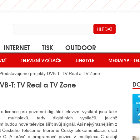
INTERNET
TISK
OUTDOOR
VIZÍ
TELEVIZNÍ VYSÍLAČE
LIFESTYLE
MEDIATYP – TEL
Představujeme projekty DVB-T: TV Real a TV Zone
VB-T: TV Real a TV Zone
DO
 o licence pro pozemní digitální televizní vysílání jsou také
lé multiplexů, tedy digitálních vysílačů, jejichž
m budou nové televize šířit svůj signál. Asi nejvýraznějším z
st Českého Telecomu, kterému Český telekomunikační úřad
ítě C. A právě o programové pozice v multiplexu C usilují