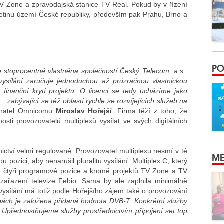
V Zone a zpravodajská stanice TV Real. Pokud by v řízení
řetinu území České republiky, především pak Prahu, Brno a
PO
e stoprocentně vlastněna společností Český Telecom, a.s.,
o vysílání zaručuje jednoduchou až průzračnou vlastnickou
finanční krytí projektu. O licenci se tedy ucházíme jako
 zabývající se též oblastí rychle se rozvíjejících služeb na
dnatel Omnicomu
Miroslav Hořejší
. Firma těží z toho, že
ti provozovatelů multiplexů vysílat ve svých digitálních
tnictví velmi regulované. Provozovatel multiplexu nesmí v té
ME
 pozici, aby nenarušil pluralitu vysílání. Multiplex C, který
 čtyři programové pozice a kromě projektů TV Zone a TV
zařazení televize Febio. Sama by ale zaplnila minimálně
vysílání má totiž podle Hořejšího zájem také o provozování
bách je založena přidaná hodnota DVB-T. Konkrétní služby
přednostňujeme služby prostřednictvím připojení set top