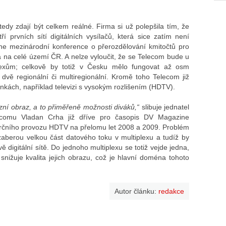
?
dy zdají být celkem reálné. Firma si už polepšila tím, že
ří prvních sítí digitálních vysílačů, která sice zatím není
ne mezinárodní konference o přerozdělování kmitočtů pro
a na celé území ČR. A nelze vyloučit, že se Telecom bude u
lexům; celkově by totiž v Česku mělo fungovat až osm
a dvě regionální či multiregionální. Kromě toho Telecom již
inkách, například televizi s vysokým rozlišením (HDTV).
izní obraz, a to přiměřeně možnosti diváků,“
slibuje jednatel
ecomu Vladan Crha již dříve pro časopis DV Magazine
merčního provozu HDTV na přelomu let 2008 a 2009. Problém
 zaberou velkou část datového toku v multiplexu a tudíž by
digitální sítě. Do jednoho multiplexu se totiž vejde jedna,
ižuje kvalita jejich obrazu, což je hlavní doména tohoto
Autor článku:
redakce