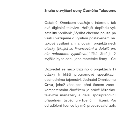
Snaha o zvýšení ceny Českého Telecom
Ostatně, Omnicom uvažuje o internetu tak
dvě digitální televize. Hořejší dopředu vy
satelitní vysílání: „Vysílat chceme pouze 
však uvažujeme o vysílání postaveném na I
takové vysílání a financování projektů nech
otázky týkající se financování a detailů p
nim nebudeme vyjadřovat,“
říká. Jisté je,
zvýšilo by to cenu jeho mateřské firmy – Če
Dozvědět se něco bližšího o projektech T
otázky k bližší programové specifikac
obchodnímu tajemství. Jednatel Omnicomu
Crhu
, jehož zástupce před časem zase t
kompetentním člověkem je právě Miroslav
televizní manažery a další spolupracovn
případném úspěchu v licenčním řízení. Pod
od udělení licence by měl provozovatel zaháj