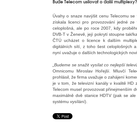
Bude Telecom usilovat o další multiplexy
Úvahy o snaze navýšit cenu Telecomu se te
získala licenci pro provozování jedné ze t
celoplošná, ale po roce 2007, kdy proběh
DVB-T v Ženevě, její pokrytí stoupne takřk
ČTÚ ucházet o licence k dalším multip
digitálních sítí, z toho šest celoplošných 
nyní uvažuje o dalších technologických nov
„Budeme se snažit vysílat co nejlepší telev
Omnicomu Miroslav Hořejší. Mluvčí Tel
prohlásil, že firma uvažuje o zahájení ko
je v tom, že televizní kanály v kvalitě HD
Telecom musel provozovat přinejmenším dvě 
maximálně dvě stanice HDTV (pak se ale sn
systému vysílání).