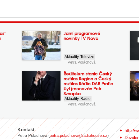
ast
Jarní programové
a
novinky TV Nova
Aktuality
,
Televize
Petra Poláchová
Ředitelem stanic Český
rozhlas Region a Český
rozhlas Rádio DAB Praha
byl jmenován Petr
Sznapka
Aktuality
,
Radio
Petra Poláchová
Kontakt
http://w
Petra Poláchová (
petra.polachova@radiohouse.cz
)
Dovole