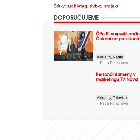
Štítky:
archivtag
,
dvb-t
,
projekt
DOPORUČUJEME
ČRo Plus spustil podc
Čekání na prezident
Aktuality
,
Radio
Petra Poláchová
Personální změny v
marketingu TV Nova
Aktuality
,
Televize
Petra Poláchová