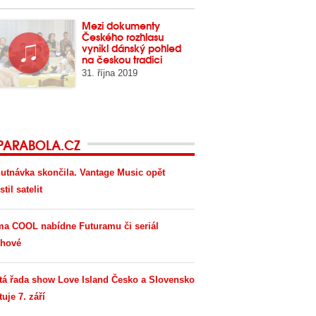
Mezi dokumenty
Českého rozhlasu
vynikl dánský pohled
na českou tradici
31. října 2019
PARABOLA.CZ
utnávka skončila. Vantage Music opět
til satelit
ma COOL nabídne Futuramu či seriál
hové
tá řada show Love Island Česko a Slovensko
tuje 7. září