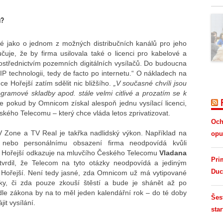
u?
é jako o jednom z možných distribučních kanálů pro jeho
lučuje, že by firma usilovala také o licenci pro kabelové a
prostřednictvím pozemních digitálních vysílačů. Do budoucna
P technologii, tedy de facto po internetu.“ O nákladech na
ce Hořejší zatím sdělit nic bližšího.
„V současné chvíli jsou
rogramové skladby apod. stále velmi citlivé a prozatím se k
 že pokud by Omnicom získal alespoň jednu vysílací licenci,
ského Telecomu – který chce vláda letos zprivatizovat.
Och
V Zone a TV Real je takřka nadlidský výkon. Například na
opus
i nebo personálnímu obsazení firma neodpovídá kvůli
 Hořejší odkazuje na mluvčího Českého Telecomu
Vladana
Pri
vrdil, že Telecom na tyto otázky neodpovídá a jediným
Duc
 Hořejší. Není tedy jasné, zda Omnicom už má vytipované
íky, či zda pouze zkouší štěstí a bude je shánět až po
le zákona by na to měl jeden kalendářní rok – do té doby
Šes
it vysílání.
star