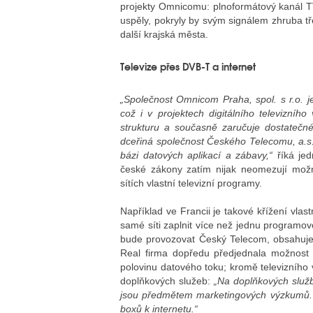
projekty Omnicomu: plnoformátový kanál T
uspěly, pokryly by svým signálem zhruba t
další krajská města.
Televize přes DVB-T a internet
„Společnost Omnicom Praha, spol. s r.o. j
což i v projektech digitálního televizníh
strukturu a současně zaručuje dostatečné 
dceřiná společnost Českého Telecomu, a.s. ,
bázi datových aplikací a zábavy,“
říká je
české zákony zatím nijak neomezují možnos
sítích vlastní televizní programy.
Například ve Francii je takové křížení vlas
samé síti zaplnit více než jednu programovou
bude provozovat Český Telecom, obsahuje
Real firma dopředu předjednala možnost 
polovinu datového toku; kromě televizního 
doplňkových služeb:
„Na doplňkových služ
jsou předmětem marketingových výzkumů. U
boxů k internetu.“