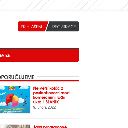
EVIZE
PORUČUJEME
Největší koláč z
poslechovosti mezi
komerčními rádii
ukrojil BLANÍK
9. února 2022
Jarní programové