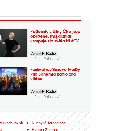
Podcasty z dílny ČRo jsou
oblíbené, mujRozhlas
vstupuje do světa HbbTV
Aktuality
,
Radio
Petra Poláchová
Festival rozhlasové tvorby
Prix Bohemia Radio zná
vítěze
Aktuality
,
Radio
Petra Poláchová
ww.rada-rtv.sk
Kuchyně fotogalerie
ná
Evropa 2 online