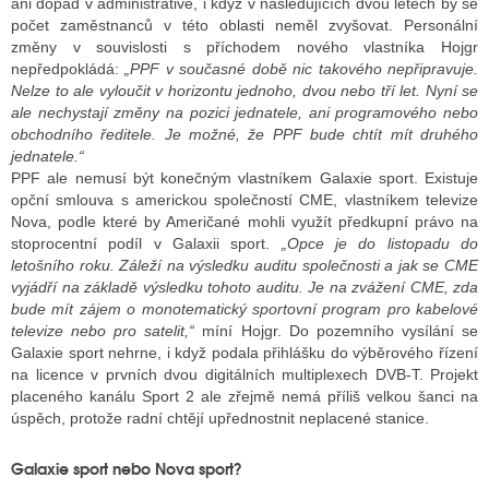
ani dopad v administrativě, i když v následujících dvou letech by se
počet zaměstnanců v této oblasti neměl zvyšovat. Personální
změny v souvislosti s příchodem nového vlastníka Hojgr
nepředpokládá:
„PPF v současné době nic takového nepřipravuje.
Nelze to ale vyloučit v horizontu jednoho, dvou nebo tří let. Nyní se
ale nechystají změny na pozici jednatele, ani programového nebo
obchodního ředitele. Je možné, že PPF bude chtít mít druhého
jednatele.“
PPF ale nemusí být konečným vlastníkem Galaxie sport. Existuje
opční smlouva s americkou společností CME, vlastníkem televize
Nova, podle které by Američané mohli využít předkupní právo na
stoprocentní podíl v Galaxii sport.
„Opce je do listopadu do
letošního roku. Záleží na výsledku auditu společnosti a jak se CME
vyjádří na základě výsledku tohoto auditu. Je na zvážení CME, zda
bude mít zájem o monotematický sportovní program pro kabelové
televize nebo pro satelit,“
míní Hojgr. Do pozemního vysílání se
Galaxie sport nehrne, i když podala přihlášku do výběrového řízení
na licence v prvních dvou digitálních multiplexech DVB-T. Projekt
placeného kanálu Sport 2 ale zřejmě nemá příliš velkou šanci na
úspěch, protože radní chtějí upřednostnit neplacené stanice.
Galaxie sport nebo Nova sport?