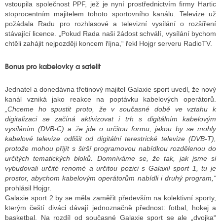
vstoupila společnost PPF, jež je nyní prostřednictvím firmy Hartic
stoprocentním majitelem tohoto sportovního kanálu. Televize už
požádala Radu pro rozhlasové a televizní vysílání o rozšíření
ALITY TELEVIZE
stávající licence. „Pokud Rada naši žádost schválí, vysílání bychom
chtěli zahájit nejpozději koncem října,“ řekl Hojgr serveru RadioTV.
 TELEVIZÍ
Bonus pro kabelovky a satelit
VIZNÍ VYSÍLAČE
Jednatel a donedávna třetinový majitel Galaxie sport uvedl, že nový
kanál vzniká jako reakce na poptávku kabelových operátorů.
ALITY INTERNET
„Chceme ho spustit proto, že v současné době ve vztahu k
digitalizaci se začíná aktivizovat i trh s digitálním kabelovým
RNETOVÁ RÁDIA
vysíláním (DVB-C) a že jde o určitou formu, jakou by se mohly
kabelové televize odlišit od digitální terestrické televize (DVB-T),
RNETOVÉ STRÁNKY RÁDIÍ
protože mohou přijít s širší programovou nabídkou rozdělenou do
určitých tematických bloků. Domníváme se, že tak, jak jsme si
RNETOVÉ STRÁNKY TV
vybudovali určité renomé a určitou pozici s Galaxií sport 1, tu je
prostor, abychom kabelovým operátorům nabídli i druhý program,“
prohlásil Hojgr.
Galaxie sport 2 by se měla zaměřit především na kolektivní sporty,
ALITY TISK
kterým čeští diváci dávají jednoznačně přednost: fotbal, hokej a
basketbal. Na rozdíl od současné Galaxie sport se ale „dvojka“