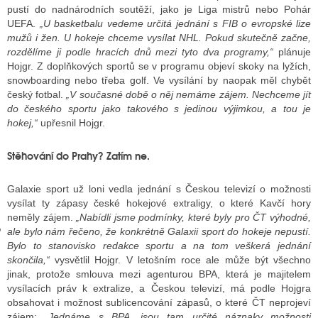
pustí do nadnárodních soutěží, jako je Liga mistrů nebo Pohár
UEFA.
„U basketbalu vedeme určitá jednání s FIB o evropské lize
mužů i žen. U hokeje chceme vysílat NHL. Pokud skutečně začne,
GY
rozdělíme ji podle hracích dnů mezi tyto dva programy,“
plánuje
Hojgr. Z doplňkových sportů se v programu objeví skoky na lyžích,
 SE STÁT BLOGEREM
snowboarding nebo třeba golf. Ve vysílání by naopak měl chybět
český fotbal.
„V současné době o něj nemáme zájem. Nechceme jít
EX BLOGERA
do českého sportu jako takového s jedinou výjimkou, a tou je
hokej,“
upřesnil Hojgr.
Stěhování do Prahy? Zatím ne.
UZE
X DISKUTÉRA NA RADIOTV
Galaxie sport už loni vedla jednání s Českou televizí o možnosti
vysílat ty zápasy české hokejové extraligy, o které Kavčí hory
IV STARŠÍCH DISKUZÍ
neměly zájem.
„Nabídli jsme podmínky, které byly pro ČT výhodné,
ale bylo nám řečeno, že konkrétně Galaxii sport do hokeje nepustí.
Bylo to stanovisko redakce sportu a na tom veškerá jednání
skončila,“
vysvětlil Hojgr. V letošním roce ale může být všechno
jinak, protože smlouva mezi agenturou BPA, která je majitelem
vysílacích práv k extralize, a Českou televizí, má podle Hojgra
obsahovat i možnost sublicencování zápasů, o které ČT neprojeví
zájem:
„Jednáme s BPA, jsou tam určité náznaky možnosti