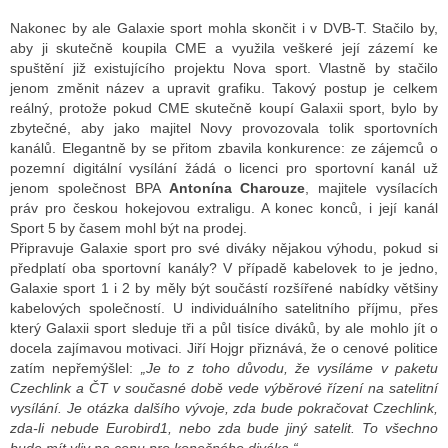
Nakonec by ale Galaxie sport mohla skončit i v DVB-T. Stačilo by,
aby ji skutečně koupila CME a využila veškeré její zázemí ke
spuštění již existujícího projektu Nova sport. Vlastně by stačilo
jenom změnit název a upravit grafiku. Takový postup je celkem
reálný, protože pokud CME skutečně koupí Galaxii sport, bylo by
zbytečné, aby jako majitel Novy provozovala tolik sportovních
kanálů. Elegantně by se přitom zbavila konkurence: ze zájemců o
pozemní digitální vysílání žádá o licenci pro sportovní kanál už
jenom společnost BPA
Antonína Charouze
, majitele vysílacích
práv pro českou hokejovou extraligu. A konec konců, i její kanál
Sport 5 by časem mohl být na prodej.
Připravuje Galaxie sport pro své diváky nějakou výhodu, pokud si
předplatí oba sportovní kanály? V případě kabelovek to je jedno,
Galaxie sport 1 i 2 by měly být součástí rozšířené nabídky většiny
kabelových společností. U individuálního satelitního příjmu, přes
který Galaxii sport sleduje tři a půl tisíce diváků, by ale mohlo jít o
docela zajímavou motivaci. Jiří Hojgr přiznává, že o cenové politice
zatím nepřemýšlel:
„Je to z toho důvodu, že vysíláme v paketu
Czechlink a ČT v současné době vede výběrové řízení na satelitní
vysílání. Je otázka dalšího vývoje, zda bude pokračovat Czechlink,
zda-li nebude Eurobird1, nebo zda bude jiný satelit. To všechno