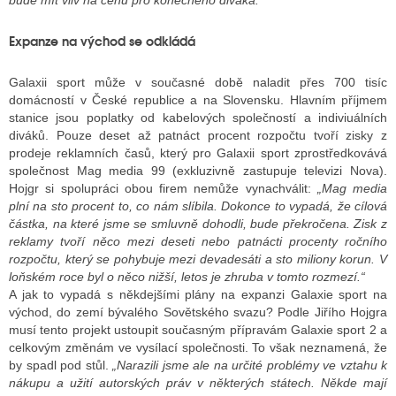
bude mít vliv na cenu pro konečného diváka.“
Expanze na východ se odkládá
Galaxii sport může v současné době naladit přes 700 tisíc
domácností v České republice a na Slovensku. Hlavním příjmem
stanice jsou poplatky od kabelových společností a indiviuálních
diváků. Pouze deset až patnáct procent rozpočtu tvoří zisky z
prodeje reklamních časů, který pro Galaxii sport zprostředkovává
společnost Mag media 99 (exkluzivně zastupuje televizi Nova).
Hojgr si spolupráci obou firem nemůže vynachválit:
„Mag media
plní na sto procent to, co nám slíbila. Dokonce to vypadá, že cílová
částka, na které jsme se smluvně dohodli, bude překročena. Zisk z
reklamy tvoří něco mezi deseti nebo patnácti procenty ročního
rozpočtu, který se pohybuje mezi devadesáti a sto miliony korun. V
loňském roce byl o něco nižší, letos je zhruba v tomto rozmezí.“
A jak to vypadá s někdejšími plány na expanzi Galaxie sport na
východ, do zemí bývalého Sovětského svazu? Podle Jiřího Hojgra
musí tento projekt ustoupit současným přípravám Galaxie sport 2 a
celkovým změnám ve vysílací společnosti. To však neznamená, že
by spadl pod stůl.
„Narazili jsme ale na určité problémy ve vztahu k
nákupu a užití autorských práv v některých státech. Někde mají