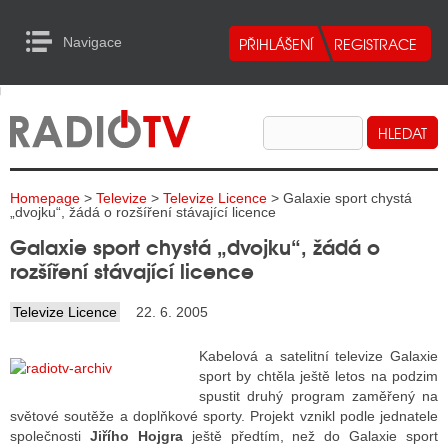
Navigace
urn to Content
Navigace
E
ALITY RADIA
ALITY TELEVIZE
Homepage
>
Televize
>
Televize Licence
> Galaxie sport chystá
ALITY INTERNET
„dvojku“, žádá o rozšíření stávající licence
Galaxie sport chystá „dvojku“, žádá o
ALITY TISK
rozšíření stávající licence
Televize Licence
22. 6. 2005
ALITY RADIA
Kabelová a satelitní televize Galaxie
S RÁDIÍ
sport by chtěla ještě letos na podzim
spustit druhý program zaměřený na
ECHOVOST RÁDIÍ
světové soutěže a doplňkové sporty. Projekt vznikl podle jednatele
společnosti
Jiřího Hojgra
ještě předtím, než do Galaxie sport
O VYSÍLAČE