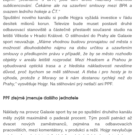
sublicencování. Čekáme ale na uzavření smlouvy mezi BPA a
svazem ledního hokeje a ČT.“
Spuštění nového kanálu si podle Hojgra vyžádá investice v řádu
desítek milionů korun. Televize bude muset postavit druhé
odbavovací stanoviště a částečně přestavět současné studio na
letišti Věkoše v Hradci Králové. O stěhování do Prahy ale Galaxie
sport neuvažuje.
„Máme vhodnou budovu pronajatou od města s
možností dlouhodobého nájmu na dobu určitou a uzavřením
smlouvy o předkupním právu v případě, že by se město rozhodlo
objekty v areálu letiště rozprodat. Mezi Hradcem a Prahou je
vybudovaná optická trasa a z hlediska nákladovosti nevidíme
důvod, proč bychom se měli stěhovat. A třeba i pro hosty je to
výhoda, protože z Moravy se k nám dostanou rychleji než do
Prahy,“
vysvětluje Hojgr. Na stěhování prý netlačí ani PPF.
PPF zřejmě jmenuje dalšího jednatele
Náklady na provoz Galaxie sport by se po spuštění druhého kanálu
měly zvýšit maximálně o padesát procent. Tým posílí patnáct až
dvacet nových zaměstnanců, zejména na odbavovacích
pracovištích, mezi komentátory, v produkci a režii. Hojgr nevylučuje