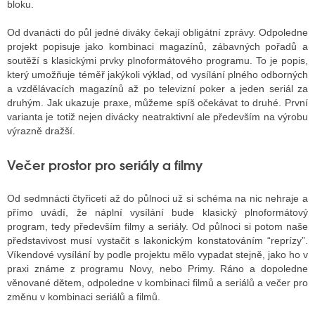
bloku.
Od dvanácti do půl jedné diváky čekají obligátní zprávy. Odpoledne
projekt popisuje jako kombinaci magazínů, zábavných pořadů a
soutěží s klasickými prvky plnoformátového programu. To je popis,
který umožňuje téměř jakýkoli výklad, od vysílání plného odborných
a vzdělávacích magazínů až po televizní poker a jeden seriál za
druhým. Jak ukazuje praxe, můžeme spíš očekávat to druhé. První
varianta je totiž nejen divácky neatraktivní ale především na výrobu
výrazně dražší.
Večer prostor pro seriály a filmy
Od sedmnácti čtyřiceti až do půlnoci už si schéma na nic nehraje a
přímo uvádí, že náplní vysílání bude klasický plnoformátový
program, tedy především filmy a seriály. Od půlnoci si potom naše
představivost musí vystačit s lakonickým konstatováním “reprízy”.
Víkendové vysílání by podle projektu mělo vypadat stejně, jako ho v
praxi známe z programu Novy, nebo Primy. Ráno a dopoledne
věnované dětem, odpoledne v kombinaci filmů a seriálů a večer pro
změnu v kombinaci seriálů a filmů.