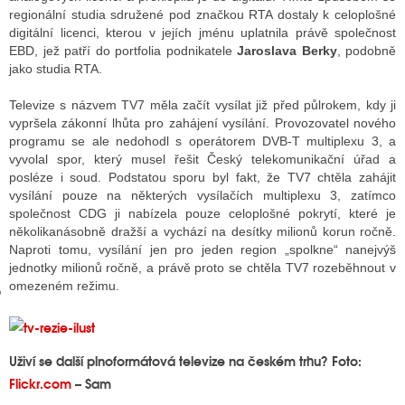
regionální studia sdružené pod značkou RTA dostaly k celoplošné
digitální licenci, kterou v jejích jménu uplatnila právě společnost
EBD, jež patří do portfolia podnikatele
Jaroslava Berky
, podobně
GY
jako studia RTA.
 SE STÁT BLOGEREM
Televize s názvem TV7 měla začít vysílat již před půlrokem, kdy ji
vypršela zákonní lhůta pro zahájení vysílání. Provozovatel nového
EX BLOGERA
programu se ale nedohodl s operátorem DVB-T multiplexu 3, a
vyvolal spor, který musel řešit Český telekomunikační úřad a
posléze i soud. Podstatou sporu byl fakt, že TV7 chtěla zahájit
vysílání pouze na některých vysílačích multiplexu 3, zatímco
UZE
společnost CDG ji nabízela pouze celoplošné pokrytí, které je
několikanásobně dražší a vychází na desítky milionů korun ročně.
X DISKUTÉRA NA RADIOTV
Naproti tomu, vysílání jen pro jeden region „spolkne“ nanejvýš
jednotky milionů ročně, a právě proto se chtěla TV7 rozeběhnout v
IV STARŠÍCH DISKUZÍ
omezeném režimu.
Uživí se další plnoformátová televize na českém trhu? Foto:
Flickr.com
– Sam