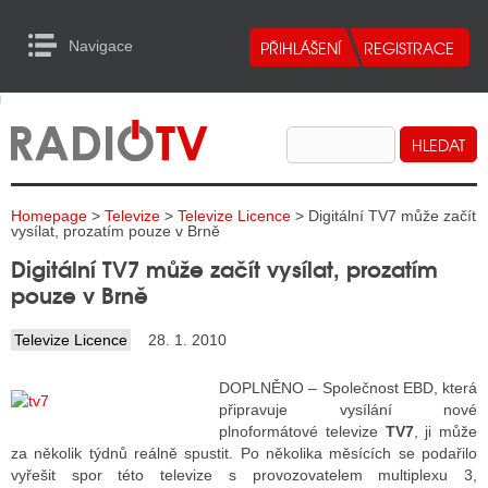
Navigace
urn to Content
Navigace
E
ALITY RADIA
ALITY TELEVIZE
Homepage
>
Televize
>
Televize Licence
> Digitální TV7 může začít
ALITY INTERNET
vysílat, prozatím pouze v Brně
Digitální TV7 může začít vysílat, prozatím
ALITY TISK
pouze v Brně
Televize Licence
28. 1. 2010
ALITY RADIA
DOPLNĚNO – Společnost EBD, která
S RÁDIÍ
připravuje vysílání nové
plnoformátové televize
TV7
, ji může
ECHOVOST RÁDIÍ
za několik týdnů reálně spustit. Po několika měsících se podařilo
vyřešit spor této televize s provozovatelem multiplexu 3,
O VYSÍLAČE