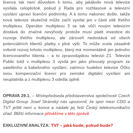
licence tak není důvodem k tomu, aby jakákoliv nová televize
vysílala celoplošně, pokud jí Rada pro rozhlasové a televizní
vysílání upraví licenční podmínky. A k tomu nakonec došlo, takže
nová televize skutečně může začít vysílat jen v části sítě třetího
multiplexu. Operátor multiplexu 3 se tak vůči novým televizím
dostává do značné nevýhody protože musí platit investice do
rozvoje třetího multiplexu, ale zároveň nedostává od všech
potenciálních klientů platby v plné výši. To může zcela zásadně
ovlivnit rozvoj tohoto multiplexu, který má momentálně jen jednoho
licencovaného klienta – a to zpravodajskou televizi Z1. Televize
Public totiž v multiplexu 3 vysílá jen jako převzatý program ze
satelitního a kabelového vysílání, zatímco hudební televize Óčko
svou kompenzační licenci pro zemské digitální vysílání ani
neuplatnila a z multiplexu 3 odešla úplně.
OPRAVA 29.1.
–
Místopředseda představenstva společnosti Czech
Digital Group Josef Stránský nás upozornil, že spor mezi CDG a
TV7 ještě není u konce a nádale jej řeší Český telekomunikační
úřad. Bližší informace
přinášíme v této zprávě
.
EXKLUZIVNÍ ANALÝZA:
TV7 – jaká bude, pokud bude?