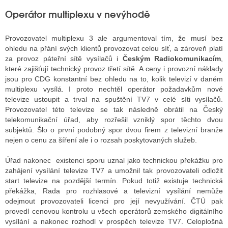
Operátor multiplexu v nevýhodě
Provozovatel multiplexu 3 ale argumentoval tím, že musí bez
ohledu na přání svých klientů provozovat celou síť, a zároveň platí
za provoz páteřní sítě vysílačů i
Českým Radiokomunikacím
,
které zajišťují technický provoz třetí sítě. A ceny i provozní náklady
jsou pro CDG konstantní bez ohledu na to, kolik televizí v daném
multiplexu vysílá. I proto nechtěl operátor požadavkům nové
televize ustoupit a trval na spuštění TV7 v celé síti vysílačů.
Provozovatel této televize se tak následně obrátil na Český
telekomunikační úřad, aby rozřešil vzniklý spor těchto dvou
subjektů. Šlo o první podobný spor dvou firem z televizní branže
nejen o cenu za šíření ale i o rozsah poskytovaných služeb.
Úřad nakonec existenci sporu uznal jako technickou překážku pro
zahájení vysílání televize TV7 a umožnil tak provozovateli odložit
start televize na pozdější termín. Pokud totiž existuje technická
překážka, Rada pro rozhlasové a televizní vysílání nemůže
odejmout provozovateli licenci pro její nevyužívání. ČTÚ pak
provedl cenovou kontrolu u všech operátorů zemského digitálního
vysílání a nakonec rozhodl v prospěch televize TV7. Celoplošná