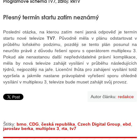
Programové schéma TV7, zdroj: RRTV
Přesný termín startu zatím neznámý
Poslední otázka, na kterou zatím není jasná odpověď je termín
startu nové televize
TV7
. Původně měla v plánu odstartovat v
průběhu loňského podzimu, později se tento plán posunul na
neurčito právě z důvodu řešení sporu s operátorem multiplexu 3.
Pokud ale nenastanou další nepředvídatelné právní komplikace,
měla by nová televize zahájit vysílání v průběhu následujících
týdnů, nejpozději na jaře. Licenční lhůta pro zahájení vysílání totiž
vypršela a jakmile nastane právoplatné vyřešení sporu ohledně
vysílání v multiplexu 3, televize bude muset zahájit svůj provoz.
Autor článku:
redakce
Štítky:
brno
,
CDG
,
česká republika
,
Czech Digital Group
,
ebd
,
jaroslav berka
,
multiplex 3
,
rta
,
tv7