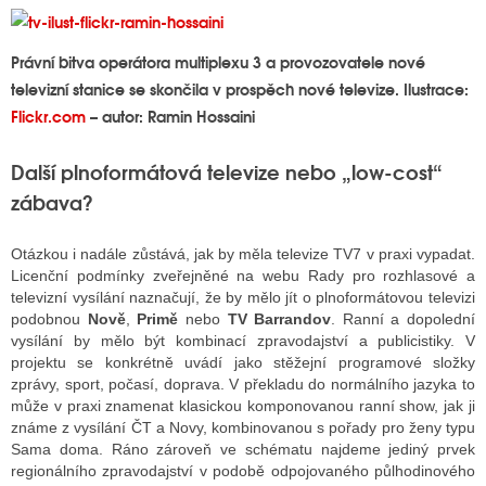
Právní bitva operátora multiplexu 3 a provozovatele nové
televizní stanice se skončila v prospěch nové televize. Ilustrace:
Flickr.com
– autor: Ramin Hossaini
Další plnoformátová televize nebo „low-cost“
zábava?
Otázkou i nadále zůstává, jak by měla televize TV7 v praxi vypadat.
Licenční podmínky zveřejněné na webu Rady pro rozhlasové a
televizní vysílání naznačují, že by mělo jít o plnoformátovou televizi
podobnou
Nově
,
Primě
nebo
TV Barrandov
. Ranní a dopolední
vysílání by mělo být kombinací zpravodajství a publicistiky. V
projektu se konkrétně uvádí jako stěžejní programové složky
zprávy, sport, počasí, doprava. V překladu do normálního jazyka to
může v praxi znamenat klasickou komponovanou ranní show, jak ji
známe z vysílání ČT a Novy, kombinovanou s pořady pro ženy typu
Sama doma. Ráno zároveň ve schématu najdeme jediný prvek
regionálního zpravodajství v podobě odpojovaného půlhodinového