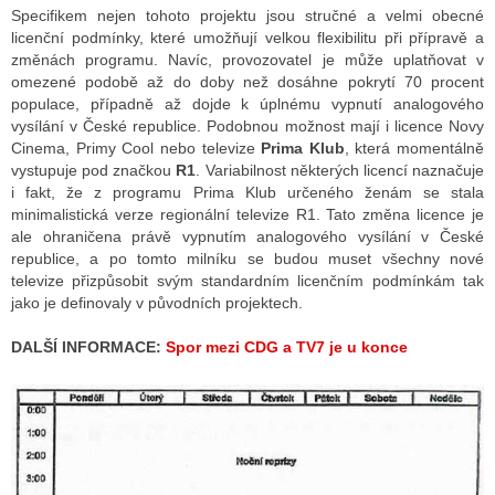
Specifikem nejen tohoto projektu jsou stručné a velmi obecné
licenční podmínky, které umožňují velkou flexibilitu při přípravě a
změnách programu. Navíc, provozovatel je může uplatňovat v
omezené podobě až do doby než dosáhne pokrytí 70 procent
populace, případně až dojde k úplnému vypnutí analogového
vysílání v České republice. Podobnou možnost mají i licence Novy
Cinema, Primy Cool nebo televize
Prima Klub
, která momentálně
vystupuje pod značkou
R1
. Variabilnost některých licencí naznačuje
i fakt, že z programu Prima Klub určeného ženám se stala
minimalistická verze regionální televize R1. Tato změna licence je
ale ohraničena právě vypnutím analogového vysílání v České
republice, a po tomto milníku se budou muset všechny nové
televize přizpůsobit svým standardním licenčním podmínkám tak
jako je definovaly v původních projektech.
DALŠÍ INFORMACE:
Spor mezi CDG a TV7 je u konce