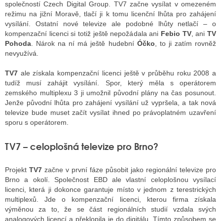
společností Czech Digital Group. TV7 začne vysílat v omezeném
režimu na jižní Moravě, tlačí ji k tomu licenční lhůta pro zahájení
vysílání.
Ostatní nové televize ale podobné lhůty netlačí – o
ALITY TELEVIZE
kompenzační licenci si totiž ještě nepožádala ani
Febio TV
, ani
TV
Pohoda
. Nárok na ní má ještě hudební
Óčko
, to ji zatím rovněž
 TELEVIZÍ
nevyužívá.
VIZNÍ VYSÍLAČE
TV7
ale získala kompenzační licenci ještě v průběhu roku 2008 a
tudíž musí zahájit vysílání. Spor, který měla s operátorem
zemského multiplexu 3 ji umožnil původní plány na čas posunout.
Jenže původní lhůta pro zahájení vysílání už vypršela, a tak nová
ALITY INTERNET
televize bude muset začít vysílat ihned po právoplatném uzavření
sporu s operátorem.
RNETOVÁ RÁDIA
TV7 – celoplošná televize pro Brno?
RNETOVÉ STRÁNKY RÁDIÍ
RNETOVÉ STRÁNKY TV
Projekt
TV7
začne v první fáze působit jako regionální televize pro
Brno a okolí. Společnost EBD ale vlastní celoplošnou vysílací
licenci, která ji dokonce garantuje místo v jednom z terestrických
multiplexů. Jde o kompenzační licenci, kterou firma získala
ALITY TISK
výměnou za to, že se část regionálních studií vzdala svých
analogových licencí a překlopila je do digitálu. Tímto způsobem se