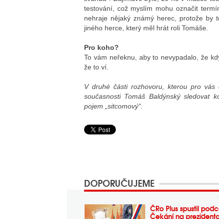
testování, což myslím mohu označit term
nehraje nějaký známý herec, protože by t
jiného herce, který měl hrát roli Tomáše.
Pro koho?
To vám neřeknu, aby to nevypadalo, že kdy
že to ví.
V druhé části rozhovoru, kterou pro vás 
současnosti Tomáš Baldýnský sledovat ko
pojem „sitcomový“.
DOPORUČUJEME
ČRo Plus spustil podc
Čekání na prezident