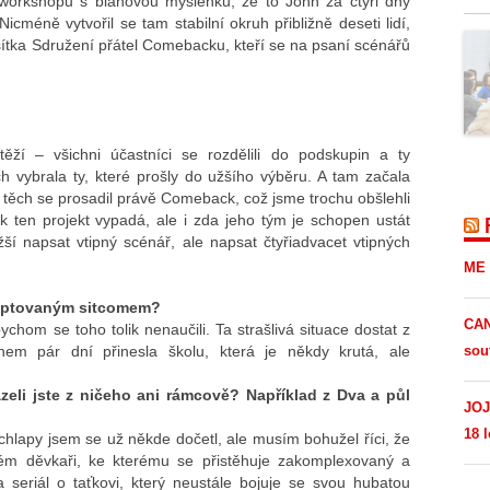
 workshopu s bláhovou myšlenku, že to John za čtyři dny
cméně vytvořil se tam stabilní okruh přibližně deseti lidí,
sítka Sdružení přátel Comebacku, kteří se na psaní scénářů
ěží – všichni účastníci se rozdělili do podskupin a ty
ch vybrala ty, které prošly do užšího výběru. A tam začala
z těch se prosadil právě Comeback, což jsme trochu obšlehli
ak ten projekt vypadá, ale i zda jeho tým je schopen ustát
ší napsat vtipný scénář, ale napsat čtyřiadvacet vtipných
ME 
daptovaným sitcomem?
CAN
ychom se toho tolik nenaučili. Ta strašlivá situace dostat z
hem pár dní přinesla školu, která je někdy krutá, ale
sou
zeli jste z ničeho ani rámcově? Například z Dva a půl
JOJ
18 l
chlapy jsem se už někde dočetl, ale musím bohužel říci, že
letém děvkaři, ke kterému se přistěhuje zakomplexovaný a
seriál o taťkovi, který neustále bojuje se svou hubatou