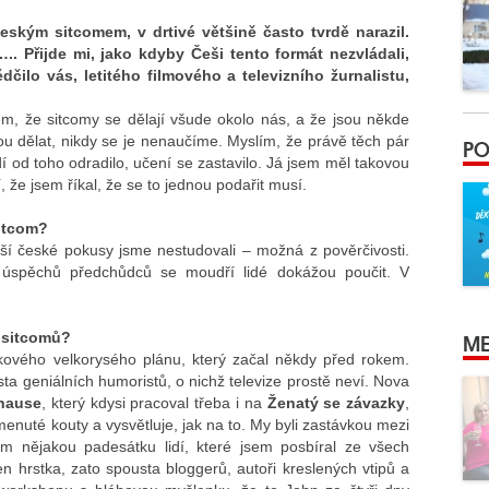
ským sitcomem, v drtivé většině často tvrdě narazil.
.. Přijde mi, jako kdyby Češi tento formát nezvládali,
dčilo vás, letitého filmového a televizního žurnalistu,
sem, že sitcomy se dělají všude okolo nás, a že jsou někde
u dělat, nikdy se je nenaučíme. Myslím, že právě těch pár
PO
í od toho odradilo, učení se zastavilo. Já jsem měl takovou
e jsem říkal, že se to jednou podařit musí.
sitcom?
rší české pokusy jsme nestudovali – možná z pověrčivosti.
 úspěchů předchůdců se moudří lidé dokážou poučit. V
ME
y sitcomů?
kového velkorysého plánu, který začal někdy před rokem.
sta geniálních humoristů, o nichž televize prostě neví. Nova
hause
, který kdysi pracoval třeba i na
Ženatý se závazky
,
menuté kouty a vysvětluje, jak na to. My byli zastávkou mezi
 nějakou padesátku lidí, které jsem posbíral ze všech
n hrstka, zato spousta bloggerů, autoři kreslených vtipů a