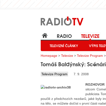
RADIO
TELEVIZE
TELEVIZNÍ ČLÁNKY
VÝPIS TELE
Homepage
>
Televize
>
Televize Program
>
Tomáš Baldýnský: Scénári
Televize Program
7. 9. 2008
ROZHOVOR
sitcom Comeb
publicista To
poučili z předchozích nezdarů, jaké byly i
na tělo, se můžete dočíst v první části naš