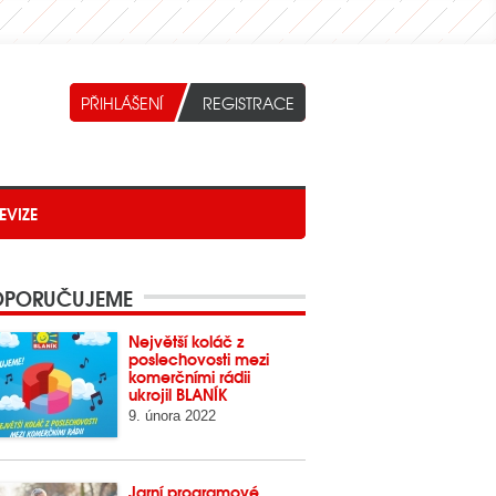
EVIZE
PORUČUJEME
Největší koláč z
poslechovosti mezi
komerčními rádii
ukrojil BLANÍK
9. února 2022
Jarní programové