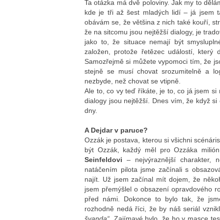
Ta otázka má dvě poloviny. Jak my to děláme
kde je tři až šest mladých lidí – já jsem t
obávám se, že většina z nich také kouří, str
že na sitcomu jsou nejtěžší dialogy, je trad
jako to, že situace nemají být smyslupln
založen, protože řetězec událostí, který
Samozřejmě si můžete vypomoci tím, že jso
stejně se musí chovat srozumitelně a logi
nezbyde, než chovat se vtipně.
Ale to, co vy teď říkáte, je to, co já jsem 
dialogy jsou nejtěžší. Dnes vím, že když si
dny.
A Dejdar v paruce?
Ozzák je postava, kterou si všichni scénáris
být Ozzák, každý měl pro Ozzáka milió
Seinfeldovi
– nejvýraznější charakter, n
natáčením pilota jsme začínali s obsazo
najít. Už jsem začínal mít dojem, že něk
jsem přemýšlel o obsazení opravdového ro
před námi. Dokonce to bylo tak, že jsm
rozhodně nedá říci, že by náš seriál vzni
švanda“
. Zajímavé bylo, že ho v masce te