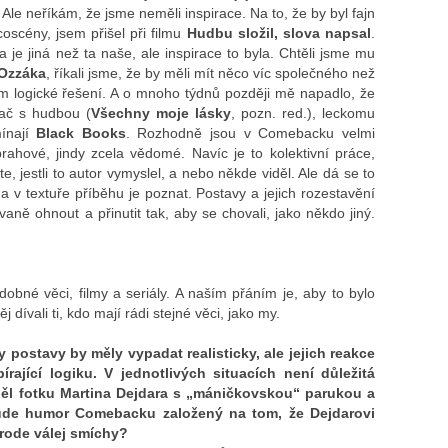
Ale neříkám, že jsme neměli inspirace. Na to, že by byl fajn
coscény, jsem přišel při filmu
Hudbu složil, slova napsal
.
a je jiná než ta naše, ale inspirace to byla. Chtěli jsme mu
Ozzáka
, říkali jsme, že by měli mít něco víc společného než
em logické řešení. A o mnoho týdnů později mě napadlo, že
vač s hudbou (
Všechny moje lásky
, pozn. red.), leckomu
ínají
Black Books
. Rozhodně jsou v Comebacku velmi
rahové, jindy zcela vědomé. Navíc je to kolektivní práce,
, jestli to autor vymyslel, a nebo někde viděl. Ale dá se to
a v textuře příběhu je poznat. Postavy a jejich rozestavění
vaně ohnout a přinutit tak, aby se chovali, jako někdo jiný.
obné věci, filmy a seriály. A naším přáním je, aby to bylo
 dívali ti, kdo mají rádi stejné věci, jako my.
y postavy by měly vypadat realisticky, ale jejich reakce
rající logiku. V jednotlivých situacích není důležitá
děl fotku Martina Dejdara s „máničkovskou“ parukou a
bude humor Comebacku založený na tom, že Dejdarovi
národe válej smíchy?