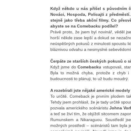
Když někdo u nás přišel s původním če
Nováci, Hospoda, Policajti z předměstí…
stejně jako třeba akční filmy. Co přesvě
abyste se na Comebacku podílel?
Právě proto, že jsem byl novinář, věděl j
horší někde zase lepší a dokud se nezačno
neúspěšných pokusů z minulosti spoustu lid
bláznivou odvahu a nesmyslné sebevědomí, ž
Čerpáte ze starších českých pokusů o 
Když jsme do
Comebacku
vstupovali, sta
Byla to možná chyba, protože z chyb i
budoucnosti to plánuji, to už budu moudrý.
A rozebírali jste nějaké americké model
To určitě. Comeback je prvním plodem ta
Tehdy jsem prohlásil, že je tady určitě spou
pozvala amerického scénáristu
Johna Vor
a teď se živí tím, že objíždí sitcomem zapo
Rumunskem a Nikaraguou. Soustředil jsem
možných prostředí – scénáristů tam byla je