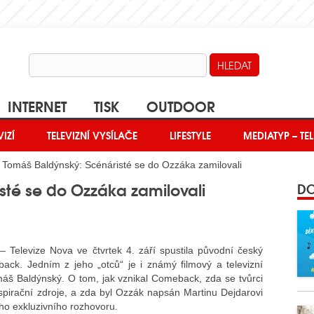
INTERNET
TISK
OUTDOOR
VIZÍ
TELEVIZNÍ VYSÍLAČE
LIFESTYLE
MEDIATYP – TEL
 Tomáš Baldýnský: Scénáristé se do Ozzáka zamilovali
sté se do Ozzáka zamilovali
DO
– Televize Nova ve čtvrtek 4. září spustila původní český
ack. Jedním z jeho „otců“ je i známý filmový a televizní
máš Baldýnský. O tom, jak vznikal Comeback, zda se tvůrci
nspirační zdroje, a zda byl Ozzák napsán Martinu Dejdarovi
eho exkluzivního rozhovoru.