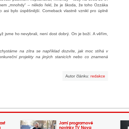
ínem „mnohdy“ – někdo řekl, že je škoda, že toho Ozzáka
o asi bylo úspěšnější. Comeback vlastně vznikl pro úplně
ž jsme ho nevybrali, není dost dobrý. On je boží. A věřím,
chystáme na zítra se například dozvíte, jak moc stíhá v
nkureční projekty na jiných stanicích nebo co znamená
Autor článku:
redakce
ast
Jarní programové
a
novinky TV Nova