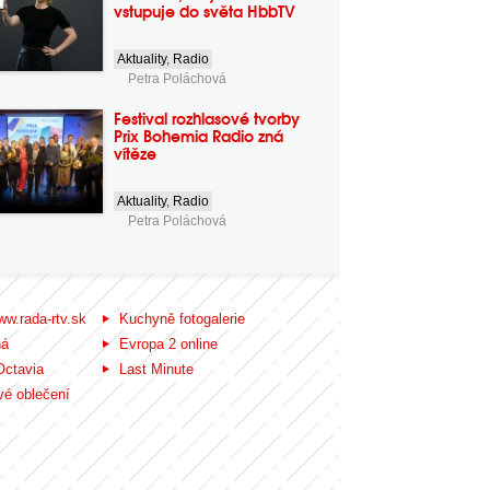
vstupuje do světa HbbTV
Aktuality
,
Radio
Petra Poláchová
Festival rozhlasové tvorby
Prix Bohemia Radio zná
vítěze
Aktuality
,
Radio
Petra Poláchová
ww.rada-rtv.sk
Kuchyně fotogalerie
ná
Evropa 2 online
Octavia
Last Minute
é oblečení