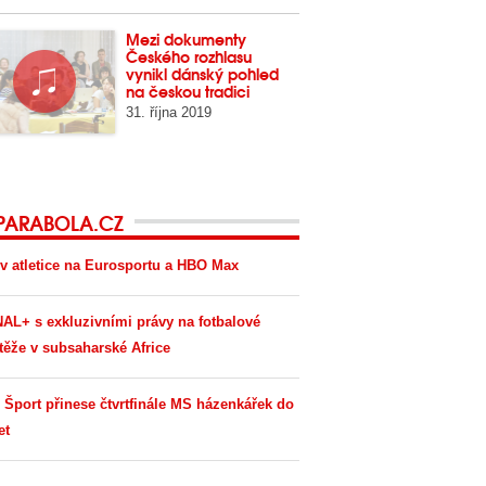
Mezi dokumenty
Českého rozhlasu
vynikl dánský pohled
na českou tradici
31. října 2019
PARABOLA.CZ
v atletice na Eurosportu a HBO Max
AL+ s exkluzivními právy na fotbalové
těže v subsaharské Africe
 Šport přinese čtvrtfinále MS házenkářek do
et