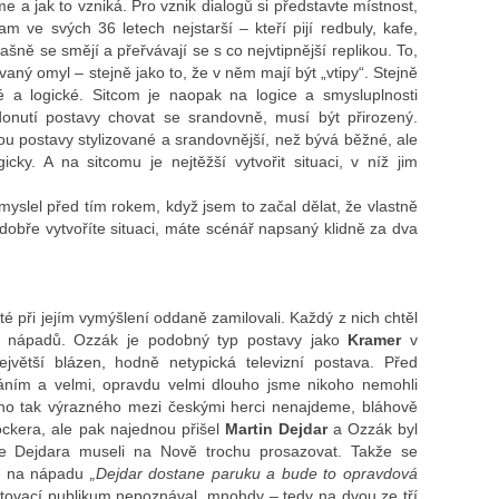
 a jak to vzniká. Pro vznik dialogů si představte místnost,
am ve svých 36 letech nejstarší – kteří pijí redbuly, kafe,
ašně se smějí a přeřvávají se s co nejvtipnější replikou. To,
ovaný omyl – stejně jako to, že v něm mají být „vtipy“. Stejně
é a logické. Sitcom je naopak na logice a smysluplnosti
 donutí postavy chovat se srandovně, musí být přirozený.
u postavy stylizované a srandovnější, než bývá běžné, ale
cky. A na sitcomu je nejtěžší vytvořit situaci, v níž jim
si myslel před tím rokem, když jsem to začal dělat, že vlastně
 dobře vytvoříte situaci, máte scénář napsaný klidně za dva
té při jejím vymýšlení oddaně zamilovali. Každý z nich chtěl
n nápadů. Ozzák je podobný typ postavy jako
Kramer
v
ejvětší blázen, hodně netypická televizní postava. Před
váním a velmi, opravdu velmi dlouho jsme nikoho nemohli
oho tak výrazného mezi českými herci nenajdeme, bláhově
ckera, ale pak najednou přišel
Martin Dejdar
a Ozzák byl
e Dejdara museli na Nově trochu prosazovat. Takže se
kl na nápadu
„Dejdar dostane paruku a bude to opravdová
stovací publikum nepoznával, mnohdy – tedy na dvou ze tří