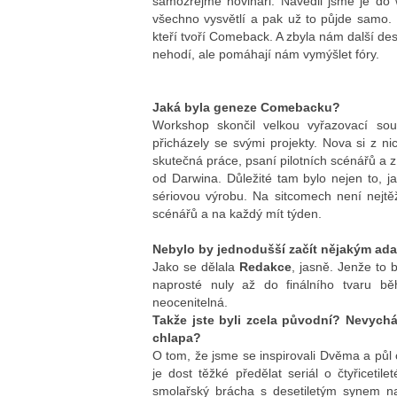
samozřejmě novináři. Navedli jsme je do
všechno vysvětlí a pak už to půjde samo. Ni
kteří tvoří Comeback. A zbyla nám další de
nehodí, ale pomáhají nám vymýšlet fóry.
Jaká byla geneze Comebacku?
Workshop skončil velkou vyřazovací sout
přicházely se svými projekty. Nova si z ni
skutečná práce, psaní pilotních scénářů a 
od Darwina. Důležité tam bylo nejen to, j
sériovou výrobu. Na sitcomech není nejtěž
scénářů a na každý mít týden.
Nebylo by jednodušší začít nějakým a
Jako se dělala
Redakce
, jasně. Jenže to b
naprosté nuly až do finálního tvaru bě
neocenitelná.
Takže jste byli zcela původní? Nevychá
chlapa?
O tom, že jsme se inspirovali Dvěma a půl 
je dost těžké předělat seriál o čtyřiceti
smolařský brácha s desetiletým synem na 