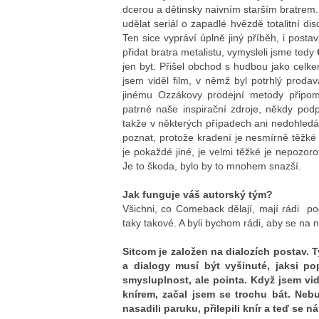
dcerou a dětinsky naivním starším bratrem. 
udělat seriál o zapadlé hvězdě totalitní dis
Ten sice vypráví úplně jiný příběh, i postav
přidat bratra metalistu, vymysleli jsme tedy
jen byt. Přišel obchod s hudbou jako celk
jsem viděl film, v němž byl potrhlý proda
jinému Ozzákovy prodejní metody připom
patrné naše inspirační zdroje, někdy podp
takže v některých případech ani nedohledáte
poznat, protože kradení je nesmírně těžké 
je pokaždé jiné, je velmi těžké je nepozoro
Je to škoda, bylo by to mnohem snazší.
Jak funguje váš autorský tým?
Všichni, co Comeback dělají, mají rádi pod
taky takové. A byli bychom rádi, aby se na něj
Sitcom je založen na dialozích postav. T
a dialogy musí být vyšinuté, jaksi popí
smysluplnost, ale pointa. Když jsem vi
knírem, začal jsem se trochu bát. Ne
nasadili paruku, přilepili knír a teď se 