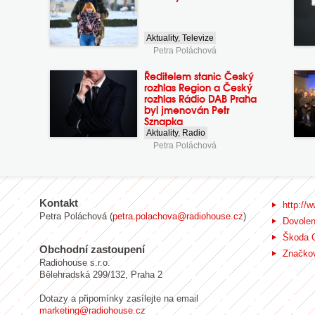
Aktuality
,
Televize
Petra Poláchová
Ředitelem stanic Český
rozhlas Region a Český
rozhlas Rádio DAB Praha
byl jmenován Petr
Sznapka
Aktuality
,
Radio
Petra Poláchová
Kontakt
http://w
Petra Poláchová (
petra.polachova@radiohouse.cz
)
Dovole
Škoda 
Obchodní zastoupení
Značkov
Radiohouse s.r.o.
Bělehradská 299/132, Praha 2
Dotazy a připomínky zasílejte na email
marketing@radiohouse.cz