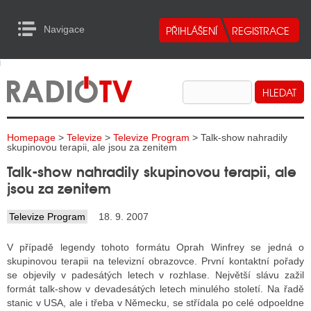
Navigace
urn to Content
Navigace
E
ALITY RADIA
ALITY TELEVIZE
Homepage
>
Televize
>
Televize Program
> Talk-show nahradily
ALITY INTERNET
skupinovou terapii, ale jsou za zenitem
Talk-show nahradily skupinovou terapii, ale
ALITY TISK
jsou za zenitem
Televize Program
18. 9. 2007
ALITY RADIA
V případě legendy tohoto formátu Oprah Winfrey se jedná o
S RÁDIÍ
skupinovou terapii na televizní obrazovce. První kontaktní pořady
se objevily v padesátých letech v rozhlase. Největší slávu zažil
ECHOVOST RÁDIÍ
formát talk-show v devadesátých letech minulého století. Na řadě
stanic v USA, ale i třeba v Německu, se střídala po celé odpoeldne
O VYSÍLAČE