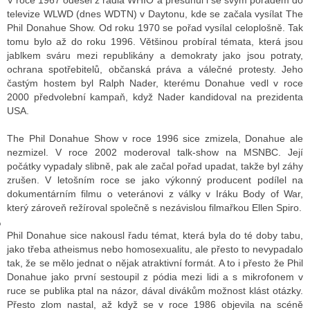
V roce 1967 odešel z rádia WHIO a přesunul i se svým pořadem do
televize WLWD (dnes WDTN) v Daytonu, kde se začala vysílat The
Phil Donahue Show. Od roku 1970 se pořad vysílal celoplošně. Tak
tomu bylo až do roku 1996. Většinou probíral témata, která jsou
GY
jablkem sváru mezi republikány a demokraty jako jsou potraty,
ochrana spotřebitelů, občanská práva a válečné protesty. Jeho
 SE STÁT BLOGEREM
častým hostem byl Ralph Nader, kterému Donahue vedl v roce
2000 předvolební kampaň, když Nader kandidoval na prezidenta
EX BLOGERA
USA.
The Phil Donahue Show v roce 1996 sice zmizela, Donahue ale
nezmizel. V roce 2002 moderoval talk-show na MSNBC. Její
UZE
počátky vypadaly slibně, pak ale začal pořad upadat, takže byl záhy
zrušen. V letošním roce se jako výkonný producent podílel na
X DISKUTÉRA NA RADIOTV
dokumentárním filmu o veteránovi z války v Iráku Body of War,
IV STARŠÍCH DISKUZÍ
který zároveň režíroval společně s nezávislou filmařkou Ellen Spiro.
Phil Donahue sice nakousl řadu témat, která byla do té doby tabu,
jako třeba atheismus nebo homosexualitu, ale přesto to nevypadalo
tak, že se mělo jednat o nějak atraktivní formát. A to i přesto že Phil
Donahue jako první sestoupil z pódia mezi lidi a s mikrofonem v
ruce se publika ptal na názor, dával divákům možnost klást otázky.
Přesto zlom nastal, až když se v roce 1986 objevila na scéně