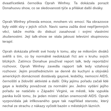
dvaatřicetiletá černoška Oprah Winfrey. Ta dokázala porazit
Donahuovu show, co se sledovanosti týče a přilákat další diváky.
Oprah Winfrey přinesla emoce, mnohem víc emocí. Na obrazovce
byly vidět slzy v jejích očích. Navíc sama zažila dost nepříjemných
věcí, takže mohla do diskuzí zasahovat i svými vlastními
zkušenostmi. Její talk-show se stala jakousi televizní skupinovou
terapií.
Oprah dokázala přimět své hosty k tomu, aby se milionům diváků
svěřili s tím, co by normálně nedokázali říct ani v kruhu svých
blízkých. Zatímco Donahue používal report talk, tedy reportážní
rozhovor, Oprah Winfrey zavedla rapport talk tedy vztahový
rozhovor. Jejím prostřednictvím se denně do kuchyní a obýváků
amerických domácností dostávaly gayové, lesbičky, nemocní AIDS,
černošští a židovští aktivisté a další. Díky jejímu pořadu začali lidé
gaye a lesbičky považovat za normální jev. Jedno vydání jejího
pořadu se natáčelo v Západní Virginii, ve městě, kde vypukla
panika kvůli tomu, že jeden místní občan onemocněl AIDS. Oprah
vyzpovídala jak infikovaného gaye tak například starostu, který
nechal ze strachu z nákazy vyčistit bazén v městských lázních.