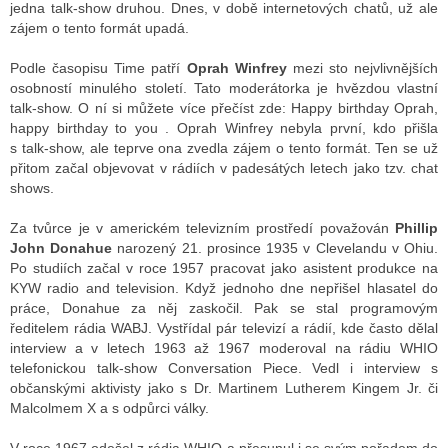
jedna talk-show druhou. Dnes, v době internetových chatů, už ale
zájem o tento formát upadá.
ALITY TELEVIZE
Podle časopisu Time patří
Oprah Winfrey
mezi sto nejvlivnějších
osobností minulého století. Tato moderátorka je hvězdou vlastní
 TELEVIZÍ
talk-show. O ní si můžete více přečíst zde: Happy birthday Oprah,
happy birthday to you . Oprah Winfrey nebyla první, kdo přišla
VIZNÍ VYSÍLAČE
s talk-show, ale teprve ona zvedla zájem o tento formát. Ten se už
přitom začal objevovat v rádiích v padesátých letech jako tzv. chat
shows.
ALITY INTERNET
Za tvůrce je v americkém televizním prostředí považován
Phillip
John Donahue
narozený 21. prosince 1935 v Clevelandu v Ohiu.
RNETOVÁ RÁDIA
Po studiích začal v roce 1957 pracovat jako asistent produkce na
KYW radio and television. Když jednoho dne nepřišel hlasatel do
RNETOVÉ STRÁNKY RÁDIÍ
práce, Donahue za něj zaskočil. Pak se stal programovým
ředitelem rádia WABJ. Vystřídal pár televizí a rádií, kde často dělal
RNETOVÉ STRÁNKY TV
interview a v letech 1963 až 1967 moderoval na rádiu WHIO
telefonickou talk-show Conversation Piece. Vedl i interview s
občanskými aktivisty jako s Dr. Martinem Lutherem Kingem Jr. či
Malcolmem X a s odpůrci války.
ALITY TISK