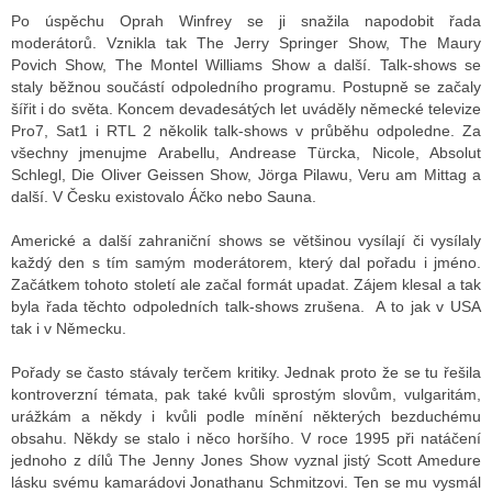
Po úspěchu Oprah Winfrey se ji snažila napodobit řada
moderátorů. Vznikla tak The Jerry Springer Show, The Maury
Povich Show, The Montel Williams Show a další. Talk-shows se
staly běžnou součástí odpoledního programu. Postupně se začaly
šířit i do světa. Koncem devadesátých let uváděly německé televize
Pro7, Sat1 i RTL 2 několik talk-shows v průběhu odpoledne. Za
všechny jmenujme Arabellu, Andrease Türcka, Nicole, Absolut
Schlegl, Die Oliver Geissen Show, Jörga Pilawu, Veru am Mittag a
další. V Česku existovalo Áčko nebo Sauna.
Americké a další zahraniční shows se většinou vysílají či vysílaly
každý den s tím samým moderátorem, který dal pořadu i jméno.
Začátkem tohoto století ale začal formát upadat. Zájem klesal a tak
byla řada těchto odpoledních talk-shows zrušena. A to jak v USA
tak i v Německu.
Pořady se často stávaly terčem kritiky. Jednak proto že se tu řešila
kontroverzní témata, pak také kvůli sprostým slovům, vulgaritám,
urážkám a někdy i kvůli podle mínění některých bezduchému
obsahu. Někdy se stalo i něco horšího. V roce 1995 při natáčení
jednoho z dílů The Jenny Jones Show vyznal jistý Scott Amedure
lásku svému kamarádovi Jonathanu Schmitzovi. Ten se mu vysmál