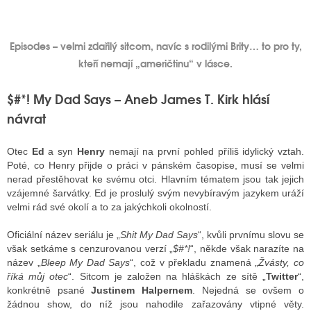
Episodes – velmi zdařilý sitcom, navíc s rodilými Brity… to pro ty,
kteří nemají „američtinu“ v lásce.
$#*! My Dad Says – Aneb James T. Kirk hlásí
návrat
Otec
Ed
a syn
Henry
nemají na první pohled příliš idylický vztah.
Poté, co Henry přijde o práci v pánském časopise, musí se velmi
nerad přestěhovat ke svému otci. Hlavním tématem jsou tak jejich
vzájemné šarvátky. Ed je proslulý svým nevybíravým jazykem uráží
velmi rád své okolí a to za jakýchkoli okolností.
Oficiální název seriálu je „
Shit My Dad Says
“, kvůli prvnímu slovu se
však setkáme s cenzurovanou verzí „
$#*!
“, někde však narazíte na
název „
Bleep My Dad Says
“, což v překladu znamená „
Žvásty, co
říká můj otec
“. Sitcom je založen na hláškách ze sítě „
Twitter
“,
konkrétně psané
Justinem Halpernem
. Nejedná se ovšem o
žádnou show, do níž jsou nahodile zařazovány vtipné věty.