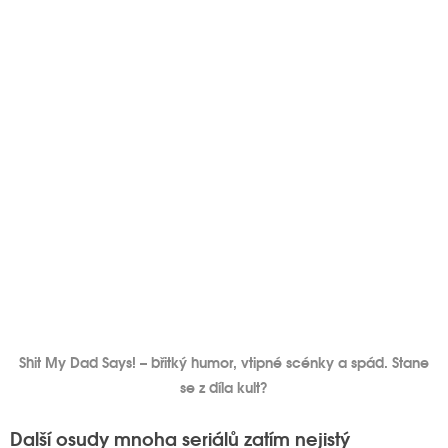
Shit My Dad Says! – břitký humor, vtipné scénky a spád. Stane
se z díla kult?
Další osudy mnoha seriálů zatím nejistý