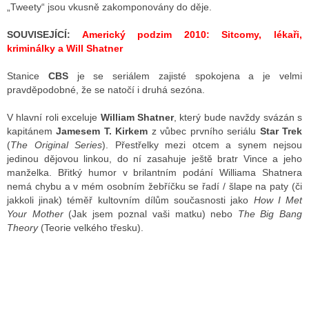
„Tweety“ jsou vkusně zakomponovány do děje.
SOUVISEJÍCÍ:
Americký podzim 2010: Sitcomy, lékaři,
kriminálky a Will Shatner
Stanice
CBS
je se seriálem zajisté spokojena a je velmi
pravděpodobné, že se natočí i druhá sezóna.
V hlavní roli exceluje
William Shatner
, který bude navždy svázán s
kapitánem
Jamesem T. Kirkem
z vůbec prvního seriálu
Star Trek
(
The Original Series
). Přestřelky mezi otcem a synem nejsou
jedinou dějovou linkou, do ní zasahuje ještě bratr Vince a jeho
manželka. Břitký humor v brilantním podání Williama Shatnera
nemá chybu a v mém osobním žebříčku se řadí / šlape na paty (či
jakkoli jinak) téměř kultovním dílům současnosti jako
How I Met
Your Mother
(Jak jsem poznal vaši matku) nebo
The Big Bang
Theory
(Teorie velkého třesku).