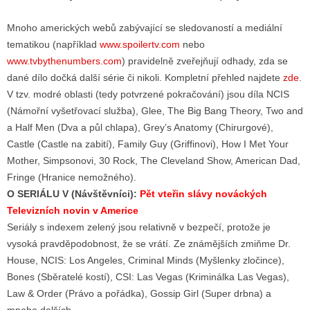
Mnoho amerických webů zabývající se sledovaností a mediální
tematikou (například
www.spoilertv.com
nebo
www.tvbythenumbers.com
) pravidelně zveřejňují odhady, zda se
dané dílo dočká další série či nikoli. Kompletní přehled najdete
zde
.
V tzv. modré oblasti (tedy potvrzené pokračování) jsou díla NCIS
(Námořní vyšetřovací služba), Glee, The Big Bang Theory, Two and
a Half Men (Dva a půl chlapa), Grey’s Anatomy (Chirurgové),
Castle (Castle na zabití), Family Guy (Griffinovi), How I Met Your
Mother, Simpsonovi, 30 Rock, The Cleveland Show, American Dad,
Fringe (Hranice nemožného).
O SERIÁLU V (Návštěvníci):
Pět vteřin slávy nováckých
Televizních novin v Americe
Seriály s indexem zelený jsou relativně v bezpečí, protože je
vysoká pravděpodobnost, že se vrátí. Ze známějších zmiňme Dr.
House, NCIS: Los Angeles, Criminal Minds (Myšlenky zločince),
Bones (Sběratelé kostí), CSI: Las Vegas (Kriminálka Las Vegas),
Law & Order (Právo a pořádka), Gossip Girl (Super drbna) a