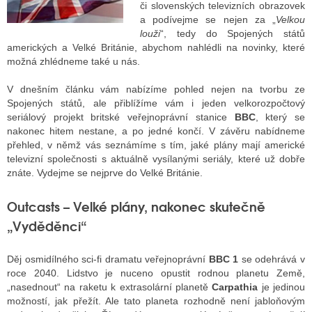
či slovenských televizních obrazovek
a podívejme se nejen za „
Velkou
louži
“, tedy do Spojených států
ALITY TELEVIZE
amerických a Velké Británie, abychom nahlédli na novinky, které
možná zhlédneme také u nás.
 TELEVIZÍ
V dnešním článku vám nabízíme pohled nejen na tvorbu ze
VIZNÍ VYSÍLAČE
Spojených států, ale přiblížíme vám i jeden velkorozpočtový
seriálový projekt britské veřejnoprávní stanice
BBC
, který se
nakonec hitem nestane, a po jedné končí. V závěru nabídneme
přehled, v němž vás seznámíme s tím, jaké plány mají americké
ALITY INTERNET
televizní společnosti s aktuálně vysílanými seriály, které už dobře
znáte. Vydejme se nejprve do Velké Británie.
RNETOVÁ RÁDIA
Outcasts – Velké plány, nakonec skutečně
RNETOVÉ STRÁNKY RÁDIÍ
„Vyděděnci“
RNETOVÉ STRÁNKY TV
Děj osmidílného sci-fi dramatu veřejnoprávní
BBC 1
se odehrává v
roce 2040. Lidstvo je nuceno opustit rodnou planetu Země,
ALITY TISK
„nasednout“ na raketu k extrasolární planetě
Carpathia
je jedinou
možností, jak přežít. Ale tato planeta rozhodně není jabloňovým