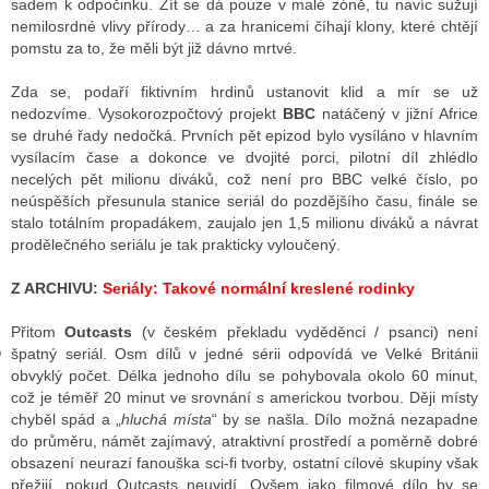
sadem k odpočinku. Žít se dá pouze v malé zóně, tu navíc sužují
nemilosrdné vlivy přírody… a za hranicemi číhají klony, které chtějí
pomstu za to, že měli být již dávno mrtvé.
GY
Zda se, podaří fiktivním hrdinů ustanovit klid a mír se už
nedozvíme. Vysokorozpočtový projekt
BBC
natáčený v jižní Africe
 SE STÁT BLOGEREM
se druhé řady nedočká. Prvních pět epizod bylo vysíláno v hlavním
vysílacím čase a dokonce ve dvojité porci, pilotní díl zhlédlo
EX BLOGERA
necelých pět milionu diváků, což není pro BBC velké číslo, po
neúspěších přesunula stanice seriál do pozdějšího času, finále se
stalo totálním propadákem, zaujalo jen 1,5 milionu diváků a návrat
UZE
prodělečného seriálu je tak prakticky vyloučený.
X DISKUTÉRA NA RADIOTV
Z ARCHIVU:
Seriály: Takové normální kreslené rodinky
IV STARŠÍCH DISKUZÍ
Přitom
Outcasts
(v českém překladu vyděděnci / psanci) není
špatný seriál. Osm dílů v jedné sérii odpovídá ve Velké Británii
obvyklý počet. Délka jednoho dílu se pohybovala okolo 60 minut,
což je téměř 20 minut ve srovnání s americkou tvorbou. Ději místy
chyběl spád a „
hluchá místa
“ by se našla. Dílo možná nezapadne
do průměru, námět zajímavý, atraktivní prostředí a poměrně dobré
obsazení neurazí fanouška sci-fi tvorby, ostatní cílové skupiny však
přežijí, pokud Outcasts neuvidí. Ovšem jako filmové dílo by se