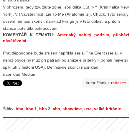
mnoho dalších.
V ohrožení, tedy tzv. žluté zóně, jsou dílka CSI: NY (Kriminálka New
York), V (Návštěvníci), Lie To Me (Anatomie lži), Chuck. Tyto seriály
ovšem nemusí skončí, naříklad Fringe je v této oblasti a přitom
stanice potvrdila pokračování.
KOMENTÁŘ K TÉMATU:
Americký nabitý podzim, přichází
návštěvníci
Pravděpodobně bude zrušen napříkla seriál The Event (seriál, v
němž obyčejný muž při pátrání po zmizelé přítelkyni odhalí největší
spiknutí v historii USA). Definitivně skončí například
například Medium.
Autor článku:
redakce
Štítky:
bbc
,
bbc 1
,
bbc 2
,
cbs
,
showtime
,
usa
,
velká británie