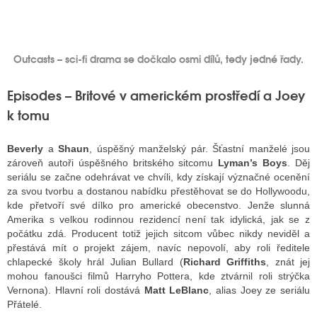
Outcasts – sci-fi drama se dočkalo osmi dílů, tedy jedné řady.
Episodes – Britové v americkém prostředí a Joey
k tomu
Beverly
a
Shaun
, úspěšný manželský pár. Šťastní manželé jsou
zároveň autoři úspěšného britského sitcomu
Lyman’s Boys
. Děj
seriálu se začne odehrávat ve chvíli, kdy získají význačné ocenění
za svou tvorbu a dostanou nabídku přestěhovat se do Hollywoodu,
kde přetvoří své dílko pro americké obecenstvo. Jenže slunná
Amerika s velkou rodinnou rezidencí není tak idylická, jak se z
počátku zdá. Producent totiž jejich sitcom vůbec nikdy neviděl a
přestává mít o projekt zájem, navíc nepovolí, aby roli ředitele
chlapecké školy hrál Julian Bullard (
Richard Griffiths
, znát jej
mohou fanoušci filmů Harryho Pottera, kde ztvárnil roli strýčka
Vernona). Hlavní roli dostává
Matt LeBlanc
, alias Joey ze seriálu
Přátelé.