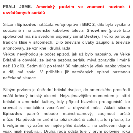
PSALI JSME:
Americký podzim ve znamení novinek i
osvědčených seriálů
Sitcom
Episodes
natáčela veřejnoprávní
BBC 2
, dílo bylo vysíláno
současně i na americké kabelové televizi
Showtime
(právě tato
společnost má na svědomí úspěšný seriál
Dexter
). Tvůrci parodují
tradiční klišé v sitcomech. Dílo televizní diváky zaujalo a televize
anoncovaly, že vznikne i druhá řada.
Velkou nevýhodou je počet epizod, jak už bylo napsáno, ve Velké
Británii je obvyklé, že jedna sezóna seriálu mívá zpravidla i méně
než 10 dílů. Sedm dílů po téměř 30 minutách je však nabito vtipem
a děj má spád. V průběhu již natočených epizod nastanou
nečekané situace.
Silným prvkem je ústřední britská dvojice, do amerického prostředí
vnáší krásný britský akcent. Nejzajímavějším momentem je střet
britské a americké kultury, kdy příjezd hlavních protagonistů lze
srovnat s mentalitou vesničané a obyvatel měst. Ačkoli sitcom
Episodes
patrně nebude mainstreamový, zaujmout určitě
může. Na původním znění tu totiž skutečně záleží, a to i přesto, že
k vulgárním výrazům se nejde příliš daleko… na celkovém dojmu
však nijak neubírají. Druhá řada odstartuje v první polovině roku