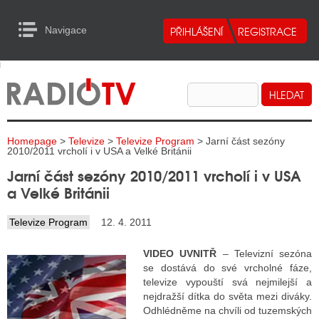
Navigace
urn to Content
Navigace
E
ALITY RADIA
ALITY TELEVIZE
Homepage
>
Televize
>
Televize Program
> Jarní část sezóny
ALITY INTERNET
2010/2011 vrcholí i v USA a Velké Británii
Jarní část sezóny 2010/2011 vrcholí i v USA
ALITY TISK
a Velké Británii
Televize Program
12. 4. 2011
ALITY RADIA
VIDEO UVNITŘ
– Televizní sezóna
S RÁDIÍ
se dostává do své vrcholné fáze,
televize vypouští svá nejmilejší a
ECHOVOST RÁDIÍ
nejdražší dítka do světa mezi diváky.
Odhlédněme na chvíli od tuzemských
O VYSÍLAČE