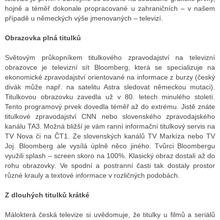
hojně a téměř dokonale propracované u zahraničních – v našem
případě u německých výše jmenovaných – televizí.
Obrazovka plná titulků
Světovým průkopníkem titulkového zpravodajství na televizní
obrazovce je televizní sít Bloomberg, která se specializuje na
ekonomické zpravodajství orientované na informace z burzy (český
divák může např. na satelitu Astra sledovat německou mutaci).
Titulkovou obrazovku zavedla už v 80. letech minulého století.
Tento programový prvek dovedla téměř až do extrému. Jistě znáte
titulkové zpravodajství CNN nebo slovenského zpravodajského
kanálu TA3. Možná bližší je vám ranní informační titulkový servis na
TV Nova či na ČT1. Ze slovenských kanálů TV Markíza nebo TV
Joj. Bloomberg ale vysílá úplně něco jiného. Tvůrci Bloombergu
využili splash – screen skoro na 100%. Klasický obraz dostali až do
rohu obrazovky. Ve spodní a postranní časti tak dostaly prostor
různé krauly a textové informace v rozličných podobách.
Z dlouhých titulků krátké
Málokterá česká televize si uvědomuje, že titulky u filmů a seriálů