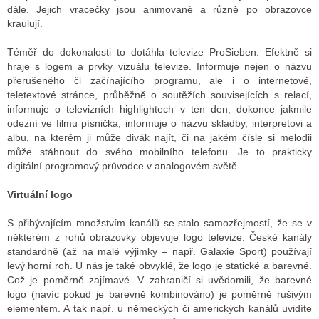
dále. Jejich vracečky jsou animované a různě po obrazovce
kraulují.
Téměř do dokonalosti to dotáhla televize ProSieben. Efektně si
hraje s logem a prvky vizuálu televize. Informuje nejen o názvu
přerušeného či začínajícího programu, ale i o internetové,
teletextové stránce, průběžně o soutěžích souvisejících s relací,
informuje o televizních highlightech v ten den, dokonce jakmile
odezní ve filmu písnička, informuje o názvu skladby, interpretovi a
albu, na kterém ji může divák najít, či na jakém čísle si melodii
může stáhnout do svého mobilního telefonu. Je to prakticky
digitální programový průvodce v analogovém světě.
Virtuální logo
S přibývajícím množstvím kanálů se stalo samozřejmostí, že se v
některém z rohů obrazovky objevuje logo televize. České kanály
standardně (až na malé výjimky – např. Galaxie Sport) používají
levý horní roh. U nás je také obvyklé, že logo je statické a barevné.
Což je poměrně zajímavé. V zahraničí si uvědomili, že barevné
logo (navíc pokud je barevně kombinováno) je poměrně rušivým
elementem. A tak např. u německých či amerických kanálů uvidíte