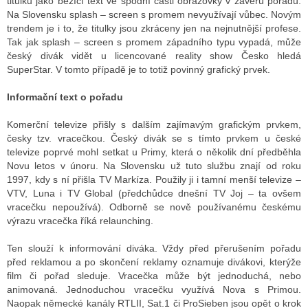
titulků jako běžící text ve spodní části obrazovky v závěru pořadu.
Na Slovensku splash – screen s promem nevyužívají vůbec. Novým
trendem je i to, že titulky jsou zkráceny jen na nejnutnější profese.
Tak jak splash – screen s promem západního typu vypadá, může
český divák vidět u licencované reality show Česko hledá
SuperStar. V tomto případě je to totiž povinný grafický prvek.
Informační text o pořadu
Komerční televize přišly s dalším zajímavým grafickým prvkem,
česky tzv. vracečkou. Český divák se s tímto prvkem u české
televize poprvé mohl setkat u Primy, která o několik dní předběhla
Novu letos v únoru. Na Slovensku už tuto službu znají od roku
1997, kdy s ní přišla TV Markíza. Použily ji i tamní menší televize –
VTV, Luna i TV Global (předchůdce dnešní TV Joj – ta ovšem
vracečku nepoužívá). Odborně se nově používanému českému
výrazu vracečka říká relaunching.
Ten slouží k informování diváka. Vždy před přerušením pořadu
před reklamou a po skončení reklamy oznamuje divákovi, kterýže
film či pořad sleduje. Vracečka může být jednoduchá, nebo
animovaná. Jednoduchou vracečku využívá Nova s Primou.
Naopak německé kanály RTLII, Sat.1 či ProSieben jsou opět o krok