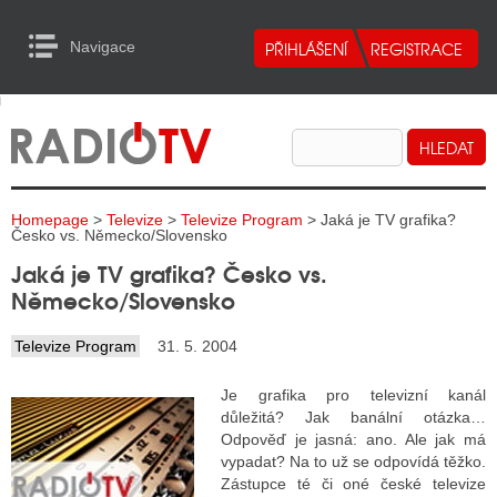
Navigace
urn to Content
Navigace
E
ALITY RADIA
ALITY TELEVIZE
Homepage
>
Televize
>
Televize Program
> Jaká je TV grafika?
ALITY INTERNET
Česko vs. Německo/Slovensko
Jaká je TV grafika? Česko vs.
ALITY TISK
Německo/Slovensko
Televize Program
31. 5. 2004
ALITY RADIA
Je grafika pro televizní kanál
S RÁDIÍ
důležitá? Jak banální otázka…
Odpověď je jasná: ano. Ale jak má
ECHOVOST RÁDIÍ
vypadat? Na to už se odpovídá těžko.
Zástupce té či oné české televize
O VYSÍLAČE