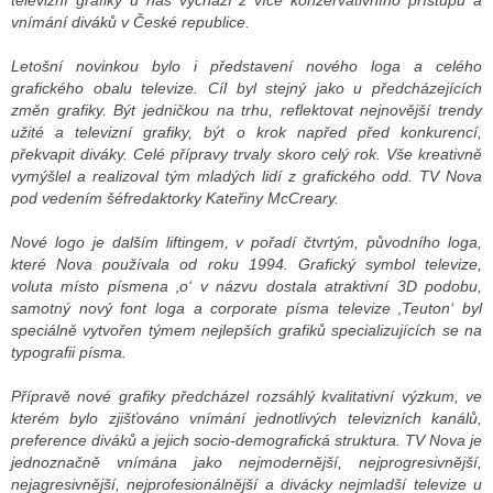
televizní grafiky u nás vychází z více konzervativního přístupu a
vnímání diváků v České republice.
Letošní novinkou bylo i představení nového loga a celého
grafického obalu televize. Cíl byl stejný jako u předcházejících
změn grafiky. Být jedničkou na trhu, reflektovat nejnovější trendy
užité a televizní grafiky, být o krok napřed před konkurencí,
překvapit diváky. Celé přípravy trvaly skoro celý rok. Vše kreativně
vymýšlel a realizoval tým mladých lidí z grafického odd. TV Nova
pod vedením šéfredaktorky Kateřiny McCreary.
Nové logo je dalším liftingem, v pořadí čtvrtým, původního loga,
které Nova používala od roku 1994. Grafický symbol televize,
voluta místo písmena ‚o‘ v názvu dostala atraktivní 3D podobu,
samotný nový font loga a corporate písma televize ‚Teuton‘ byl
speciálně vytvořen týmem nejlepších grafiků specializujících se na
typografii písma.
Přípravě nové grafiky předcházel rozsáhlý kvalitativní výzkum, ve
kterém bylo zjišťováno vnímání jednotlivých televizních kanálů,
preference diváků a jejich socio-demografická struktura. TV Nova je
jednoznačně vnímána jako nejmodernější, nejprogresivnější,
nejagresivnější, nejprofesionálnější a divácky nejmladší televize u