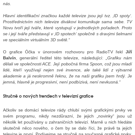
nás.
Hlavní identifikační značkou každé televize jsou její tvz. ‚ID spoty‘.
Prostřednictvím nich televize divákovi komunikuje sama sebe. TV
Novu tvoří její tváře, které vystupují v jednotlivých pořadech. Proto
se i její tváře představují v ‚ID spotech‘ společně s dravými šelmami
ve speciálním virtuálním 3D světě.“
O grafice Óčka v únorovém rozhovoru pro RadioTV řekl
Jiří
Balvín
, generální ředitel této televize, následující:
„Grafiku nám
dělali ve společnosti ACE. Její pobočná firma Spoon, což jsou mladí
lidé, kteří využívají nejen své invence, ale také lidí z výtvarné
akademie a já neskromně řeknu, že na naši grafiku jsem hrdý. Je
jemná, hlavně je progresivní, není podbízivá, není nevkusná.“
Stručně o nových trendech v televizní grafice
Ačkoliv se domácí televize rády chlubí svými grafickými prvky ve
svém programu, nikdy nezdůrazní, že jejich „novinky“ jsou už
několik let používány u zahraničních televizí. Marně u nich hledáte
skutečně něco nového, o čem by se dalo říci, že právě ta jejich
televize je první. Podívejme se stručně na současné grafické prvky,