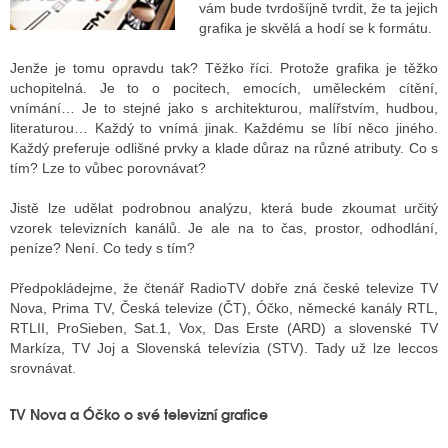
vám bude tvrdošíjně tvrdit, že ta jejich
grafika je skvělá a hodí se k formátu.
ALITY TELEVIZE
Jenže je tomu opravdu tak? Těžko říci. Protože grafika je těžko
uchopitelná. Je to o pocitech, emocích, uměleckém cítění,
 TELEVIZÍ
vnímání… Je to stejné jako s architekturou, malířstvím, hudbou,
literaturou… Každý to vnímá jinak. Každému se líbí něco jiného.
VIZNÍ VYSÍLAČE
Každý preferuje odlišné prvky a klade důraz na různé atributy. Co s
tím? Lze to vůbec porovnávat?
Jistě lze udělat podrobnou analýzu, která bude zkoumat určitý
ALITY INTERNET
vzorek televizních kanálů. Je ale na to čas, prostor, odhodlání,
peníze? Není. Co tedy s tím?
RNETOVÁ RÁDIA
Předpokládejme, že čtenář RadioTV dobře zná české televize TV
RNETOVÉ STRÁNKY RÁDIÍ
Nova, Prima TV, Česká televize (ČT), Óčko, německé kanály RTL,
RTLII, ProSieben, Sat.1, Vox, Das Erste (ARD) a slovenské TV
RNETOVÉ STRÁNKY TV
Markíza, TV Joj a Slovenská televízia (STV). Tady už lze leccos
srovnávat.
ALITY TISK
TV Nova a Óčko o své televizní grafice