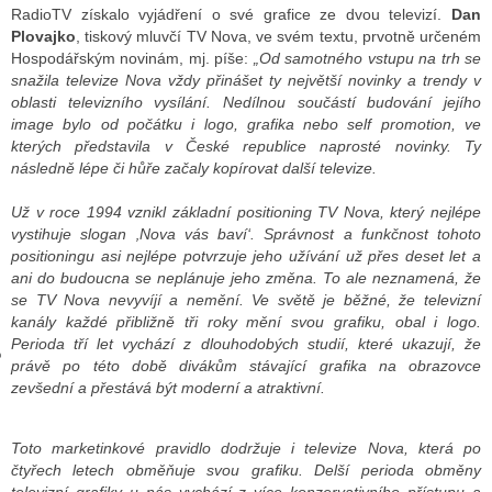
RadioTV získalo vyjádření o své grafice ze dvou televizí.
Dan
Plovajko
, tiskový mluvčí TV Nova, ve svém textu, prvotně určeném
Hospodářským novinám, mj. píše:
„Od samotného vstupu na trh se
GY
snažila televize Nova vždy přinášet ty největší novinky a trendy v
oblasti televizního vysílání. Nedílnou součástí budování jejího
 SE STÁT BLOGEREM
image bylo od počátku i logo, grafika nebo self promotion, ve
kterých představila v České republice naprosté novinky. Ty
EX BLOGERA
následně lépe či hůře začaly kopírovat další televize.
Už v roce 1994 vznikl základní positioning TV Nova, který nejlépe
vystihuje slogan ‚Nova vás baví‘. Správnost a funkčnost tohoto
UZE
positioningu asi nejlépe potvrzuje jeho užívání už přes deset let a
ani do budoucna se neplánuje jeho změna. To ale neznamená, že
X DISKUTÉRA NA RADIOTV
se TV Nova nevyvíjí a nemění. Ve světě je běžné, že televizní
kanály každé přibližně tři roky mění svou grafiku, obal i logo.
IV STARŠÍCH DISKUZÍ
Perioda tří let vychází z dlouhodobých studií, které ukazují, že
právě po této době divákům stávající grafika na obrazovce
zevšední a přestává být moderní a atraktivní.
Toto marketinkové pravidlo dodržuje i televize Nova, která po
čtyřech letech obměňuje svou grafiku. Delší perioda obměny