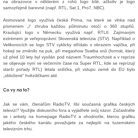
na obrazovce v některém z rohů logo bílé, ačkoliv je logo
samozřejmě barevné (např. RTL, Sat.1, Pro7, NBC).
Animované logo využívá česká Prima, na které se vlnka nad
písmenem „i“ zhruba každou půlminutu otočí o 360 stupňů.
Kraulující logo v Německu využívá např. RTLII. Zajímavým
extrémem je veřejnoprávní Slovenská televízia (STV). Například o
Velikonocích se logo STV cyklicky střídalo s obrazem vajíčka, při
hokeji se změnilo na puk, při megashow Svatba snů (formát, který
už před 10 lety byl vysílán pod názvem Traumhochzeit a v repríze
se objevuje nyní ve večerním čase na Super RTL, kde se reprízují
starší pořady RTL) létala srdíčka, při vstupu země do EU bylo
„obložené“ hvězdičkami atd.
Co vy na to?
Jak se vám, čtenářům RadioTV, líbí současná grafika českých
televizí? Využijte diskusního fora a vyjádřete svůj názor. Zúčastněte
se i ankety na homepage RadioTV a ohodnoťte, kterou grafiku
jakého českého kanálu považujete za nejlepší na tuzemském
televizním trhu.