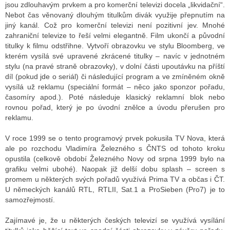
jsou zdlouhavým prvkem a pro komerční televizi docela „likvidační“.
Nebot čas věnovaný dlouhým titulkům divák využije přepnutím na
jiný kanál. Což pro komerční televizi není pozitivní jev. Mnohé
zahraniční televize to řeší velmi elegantně. Film ukončí a původní
titulky k filmu odstřihne. Vytvoří obrazovku ve stylu Bloomberg, ve
kterém vysílá své upravené zkrácené titulky – navíc v jednotném
stylu (na pravé straně obrazovky), v dolní části upoutávku na příští
díl (pokud jde o seriál) či následující program a ve zmíněném okně
vysílá už reklamu (speciální formát – něco jako sponzor pořadu,
časomíry apod.). Poté následuje klasický reklamní blok nebo
rovnou pořad, který je po úvodní znělce a úvodu přerušen pro
reklamu.
V roce 1999 se o tento programový prvek pokusila TV Nova, která
ale po rozchodu Vladimíra Železného s ČNTS od tohoto kroku
opustila (celkově období Železného Novy od srpna 1999 bylo na
grafiku velmi ubohé). Naopak již delší dobu splash – screen s
promem u některých svých pořadů využívá Prima TV a občas i ČT.
U německých kanálů RTL, RTLII, Sat.1 a ProSieben (Pro7) je to
samozřejmostí.
Zajímavé je, že u některých českých televizí se využívá vysílání