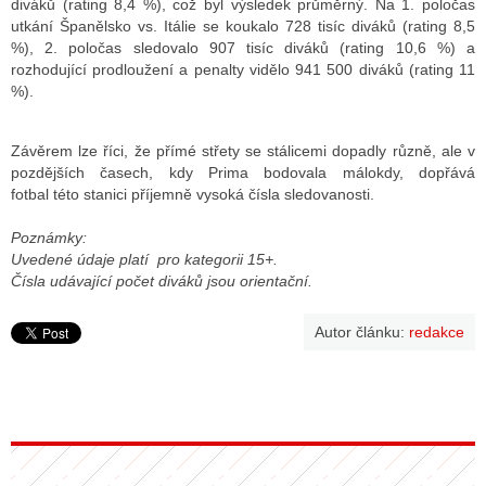
diváků (rating 8,4 %), což byl výsledek průměrný. Na 1. poločas
utkání Španělsko vs. Itálie se koukalo 728 tisíc diváků (rating 8,5
%), 2. poločas sledovalo 907 tisíc diváků (rating 10,6 %) a
rozhodující prodloužení a penalty vidělo 941 500 diváků (rating 11
%).
Závěrem lze říci, že přímé střety se stálicemi dopadly různě, ale v
pozdějších časech, kdy Prima bodovala málokdy, dopřává
fotbal této stanici příjemně vysoká čísla sledovanosti.
Poznámky:
Uvedené údaje platí pro kategorii 15+.
Čísla udávající počet diváků jsou orientační.
Autor článku:
redakce