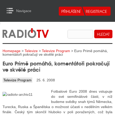
Navigace
urn to Content
Navigace
E
ALITY RADIA
ALITY TELEVIZE
Homepage
>
Televize
>
Televize Program
> Euro Primě pomáhá,
ALITY INTERNET
komentátoři pokračují ve skvělé práci
Euro Primě pomáhá, komentátoři pokračují
ALITY TISK
ve skvělé práci
Televize Program
25. 6. 2008
ALITY RADIA
Fotbalové Euro 2008 dnes vstupuje
S RÁDIÍ
do své semifinálové části, v níž
budeme svědky snah týmů Německa,
ECHOVOST RÁDIÍ
Turecka, Ruska a Španělska o možnost účasti v nedělním velkém
finále. Český tým skončil hluboko v poli poražených, což byla
O VYSÍLAČE