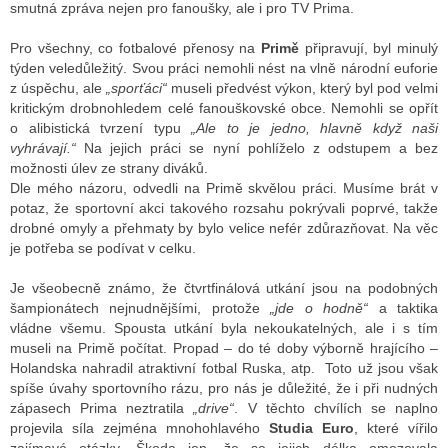
smutná zpráva nejen pro fanoušky, ale i pro TV Prima.
Pro všechny, co fotbalové přenosy na
Primě
připravují, byl minulý
ALITY TELEVIZE
týden veledůležitý. Svou práci nemohli nést na vlně národní euforie
z úspěchu, ale
„sporťáci“
museli předvést výkon, který byl pod velmi
 TELEVIZÍ
kritickým drobnohledem celé fanouškovské obce. Nemohli se opřít
o alibistická tvrzení typu
„Ale to je jedno, hlavně když naši
VIZNÍ VYSÍLAČE
vyhrávají.“
Na jejich práci se nyní pohlíželo z odstupem a bez
možnosti úlev ze strany diváků.
Dle mého názoru, odvedli na Primě skvělou práci. Musíme brát v
potaz, že sportovní akci takového rozsahu pokrývali poprvé, takže
ALITY INTERNET
drobné omyly a přehmaty by bylo velice nefér zdůrazňovat. Na věc
je potřeba se podívat v celku.
RNETOVÁ RÁDIA
Je všeobecně známo, že čtvrtfinálová utkání jsou na podobných
RNETOVÉ STRÁNKY RÁDIÍ
šampionátech nejnudnějšími, protože
„jde o hodně“
a taktika
vládne všemu. Spousta utkání byla nekoukatelných, ale i s tím
RNETOVÉ STRÁNKY TV
museli na Primě počítat. Propad – do té doby výborně hrajícího –
Holandska nahradil atraktivní fotbal Ruska, atp. Toto už jsou však
spíše úvahy sportovního rázu, pro nás je důležité, že i při nudných
zápasech Prima neztratila
„drive“
.
V těchto chvílích se naplno
ALITY TISK
projevila síla zejména mnohohlavého
Studia Euro
, které vířilo