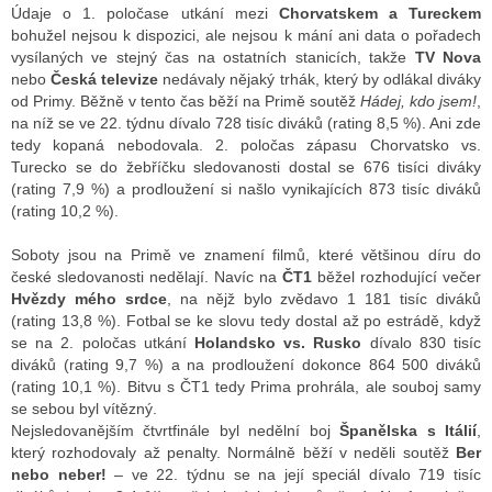
Údaje o 1. poločase utkání mezi
Chorvatskem a Tureckem
bohužel nejsou k dispozici, ale nejsou k mání ani data o pořadech
vysílaných ve stejný čas na ostatních stanicích, takže
TV Nova
nebo
Česká televize
nedávaly nějaký trhák, který by odlákal diváky
od Primy. Běžně v tento čas běží na Primě soutěž
Hádej, kdo jsem!
,
na níž se ve 22. týdnu dívalo 728 tisíc diváků (rating 8,5 %). Ani zde
tedy kopaná nebodovala. 2. poločas zápasu Chorvatsko vs.
Turecko se do žebříčku sledovanosti dostal se 676 tisíci diváky
(rating 7,9 %) a prodloužení si našlo vynikajících 873 tisíc diváků
(rating 10,2 %).
Soboty jsou na Primě ve znamení filmů, které většinou díru do
české sledovanosti nedělají. Navíc na
ČT1
běžel rozhodující večer
Hvězdy mého srdce
, na nějž bylo zvědavo 1 181 tisíc diváků
(rating 13,8 %). Fotbal se ke slovu tedy dostal až po estrádě, když
se na 2. poločas utkání
Holandsko vs. Rusko
dívalo 830 tisíc
diváků (rating 9,7 %) a na prodloužení dokonce 864 500 diváků
(rating 10,1 %). Bitvu s ČT1 tedy Prima prohrála, ale souboj samy
se sebou byl vítězný.
Nejsledovanějším čtvrtfinále byl nedělní boj
Španělska s Itálií
,
který rozhodovaly až penalty. Normálně běží v neděli soutěž
Ber
nebo neber!
– ve 22. týdnu se na její speciál dívalo 719 tisíc