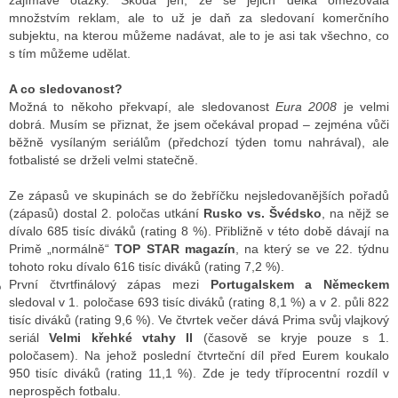
zajímavé otázky. Škoda jen, že se jejich délka omezovala
množstvím reklam, ale to už je daň za sledovaní komerčního
subjektu, na kterou můžeme nadávat, ale to je asi tak všechno, co
s tím můžeme udělat.
GY
A co sledovanost?
 SE STÁT BLOGEREM
Možná to někoho překvapí, ale sledovanost
Eura 2008
je velmi
dobrá. Musím se přiznat, že jsem očekával propad – zejména vůči
EX BLOGERA
běžně vysílaným seriálům (předchozí týden tomu nahrával), ale
fotbalisté se drželi velmi statečně.
Ze zápasů ve skupinách se do žebříčku nejsledovanějších pořadů
UZE
(zápasů) dostal 2. poločas utkání
Rusko vs. Švédsko
, na nějž se
dívalo 685 tisíc diváků (rating 8 %). Přibližně v této době dávají na
X DISKUTÉRA NA RADIOTV
Primě „normálně“
TOP STAR magazín
, na který se ve 22. týdnu
IV STARŠÍCH DISKUZÍ
tohoto roku dívalo 616 tisíc diváků (rating 7,2 %).
První čtvrtfinálový zápas mezi
Portugalskem a Německem
sledoval v 1. poločase 693 tisíc diváků (rating 8,1 %) a v 2. půli 822
tisíc diváků (rating 9,6 %). Ve čtvrtek večer dává Prima svůj vlajkový
seriál
Velmi křehké vtahy II
(časově se kryje pouze s 1.
poločasem). Na jehož poslední čtvrteční díl před Eurem koukalo
950 tisíc diváků (rating 11,1 %). Zde je tedy tříprocentní rozdíl v
neprospěch fotbalu.