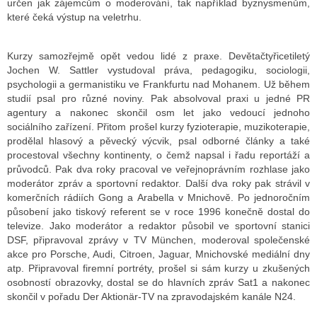
určen jak zájemcům o moderování, tak například byznysmenům,
které čeká výstup na veletrhu.
Kurzy samozřejmě opět vedou lidé z praxe. Devětačtyřicetiletý
Jochen W. Sattler vystudoval práva, pedagogiku, sociologii,
psychologii a germanistiku ve Frankfurtu nad Mohanem. Už během
studií psal pro různé noviny. Pak absolvoval praxi u jedné PR
agentury a nakonec skončil osm let jako vedoucí jednoho
sociálního zařízení. Přitom prošel kurzy fyzioterapie, muzikoterapie,
prodělal hlasový a pěvecký výcvik, psal odborné články a také
procestoval všechny kontinenty, o čemž napsal i řadu reportáží a
průvodců. Pak dva roky pracoval ve veřejnoprávním rozhlase jako
moderátor zpráv a sportovní redaktor. Další dva roky pak strávil v
komerčních rádiích Gong a Arabella v Mnichově. Po jednoročním
působení jako tiskový referent se v roce 1996 konečně dostal do
televize. Jako moderátor a redaktor působil ve sportovní stanici
DSF, připravoval zprávy v TV München, moderoval společenské
akce pro Porsche, Audi, Citroen, Jaguar, Mnichovské mediální dny
atp. Připravoval firemní portréty, prošel si sám kurzy u zkušených
osobností obrazovky, dostal se do hlavních zpráv Sat1 a nakonec
skončil v pořadu Der Aktionär-TV na zpravodajském kanále N24.