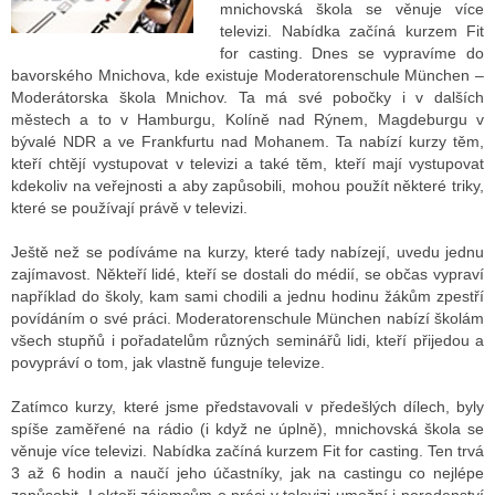
mnichovská škola se věnuje více
televizi. Nabídka začíná kurzem Fit
for casting. Dnes se vypravíme do
ALITY TELEVIZE
bavorského Mnichova, kde existuje Moderatorenschule München –
Moderátorska škola Mnichov.
Ta má své pobočky i v dalších
 TELEVIZÍ
městech a to v Hamburgu, Kolíně nad Rýnem, Magdeburgu v
bývalé NDR a ve Frankfurtu nad Mohanem. Ta nabízí kurzy těm,
VIZNÍ VYSÍLAČE
kteří chtějí vystupovat v televizi a také těm, kteří mají vystupovat
kdekoliv na veřejnosti a aby zapůsobili, mohou použít některé triky,
které se používají právě v televizi.
ALITY INTERNET
Ještě než se podíváme na kurzy, které tady nabízejí, uvedu jednu
zajímavost. Někteří lidé, kteří se dostali do médií, se občas vypraví
RNETOVÁ RÁDIA
například do školy, kam sami chodili a jednu hodinu žákům zpestří
povídáním o své práci. Moderatorenschule München nabízí školám
RNETOVÉ STRÁNKY RÁDIÍ
všech stupňů i pořadatelům různých seminářů lidi, kteří přijedou a
povypráví o tom, jak vlastně funguje televize.
RNETOVÉ STRÁNKY TV
Zatímco kurzy, které jsme představovali v předešlých dílech, byly
spíše zaměřené na rádio (i když ne úplně), mnichovská škola se
věnuje více televizi. Nabídka začíná kurzem Fit for casting. Ten trvá
ALITY TISK
3 až 6 hodin a naučí jeho účastníky, jak na castingu co nejlépe