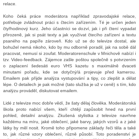
relace.
Koho čeká práce moderátora například zpravodajské relace,
potřebuje zvládnout práci s čtecím zařízením. Té je určen jeden
čtyřhodinový kurz. Jeho účastníci se dozví, jak i při čtení vypadat
přirozeně, jak si psát texty a jak využívat čtecího zařízení a textu
psaného na papíře zároveň. Kdo už se do televize dostal, ale
bohužel nemá nikoho, kdo by mu odborně poradil, jak na sobě dál
pracovat, nemusí si zoufat. Moderatorenschule v Mnichově nabízí i
tzv. Video-feedback. Zájemce zašle poštou společně s potvrzením
o zaplacení šedesáti euro VHS kazetu s maximálně dvaceti
minutami pořadu, kde se dotyčný/á projevuje před kamerou.
Emailem pak přijde analýza vystupování a tipy, co zlepšit a dělat
lépe. O detailech je pak možné (tato služba je už v ceně) s tím, kdo
analýzu prováděl, diskutovat emailem.
Lidé z televize moc dobře vědí, že šaty dělaj člověka. Moderátorská
škola proto nabízí všem, kteří chtějí zapůsobit hned na první
pohled, detailní analýzu. Zkušená stylistka z televize navrhne
každému na míru, jaké oblečení, jaké barvy, jakých vzorů a z jaké
látky by měl nosit. Kromě toho připomene základy řeči těla a také
to, jak různé vzory oblečení, různě působí. Toto poradenství je