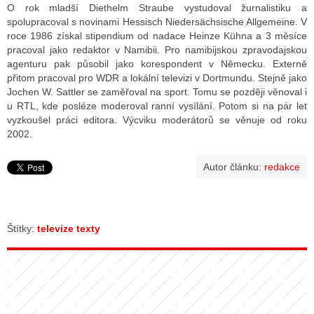
O rok mladší Diethelm Straube vystudoval žurnalistiku a
spolupracoval s novinami Hessisch Niedersächsische Allgemeine. V
roce 1986 získal stipendium od nadace Heinze Kühna a 3 měsíce
pracoval jako redaktor v Namibii. Pro namibijskou zpravodajskou
agenturu pak působil jako korespondent v Německu. Externě
přitom pracoval pro WDR a lokální televizi v Dortmundu. Stejně jako
Jochen W. Sattler se zaměřoval na sport. Tomu se později věnoval i
u RTL, kde posléze moderoval ranní vysílání. Potom si na pár let
vyzkoušel práci editora. Výcviku moderátorů se věnuje od roku
2002.
Autor článku:
redakce
Štítky:
televize texty