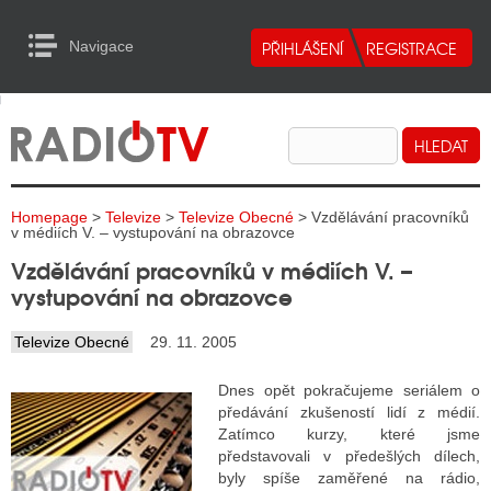
Navigace
urn to Content
Navigace
E
ALITY RADIA
ALITY TELEVIZE
Homepage
>
Televize
>
Televize Obecné
> Vzdělávání pracovníků
ALITY INTERNET
v médiích V. – vystupování na obrazovce
Vzdělávání pracovníků v médiích V. –
ALITY TISK
vystupování na obrazovce
Televize Obecné
29. 11. 2005
ALITY RADIA
Dnes opět pokračujeme seriálem o
S RÁDIÍ
předávání zkušeností lidí z médií.
Zatímco kurzy, které jsme
ECHOVOST RÁDIÍ
představovali v předešlých dílech,
byly spíše zaměřené na rádio,
O VYSÍLAČE