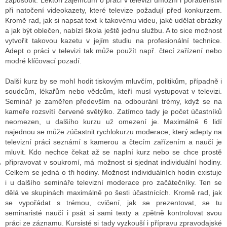
zapůsobit. Lektoři zájemcům o práci v televizi umožní i poradenství
při natočení videokazety, které televize požadují před konkurzem.
Kromě rad, jak si napsat text k takovému videu, jaké udělat obrázky
a jak být oblečen, nabízí škola ještě jednu službu. A to sice možnost
GY
vytvořit takovou kazetu v jejím studiu na profesionální technice.
Adept o práci v televizi tak může použít např. čtecí zařízení nebo
 SE STÁT BLOGEREM
modré klíčovací pozadí.
EX BLOGERA
Další kurz by se mohl hodit tiskovým mluvčím, politikům, případně i
soudcům, lékařům nebo vědcům, kteří musí vystupovat v televizi.
Seminář je zaměřen především na odbourání trémy, když se na
kameře rozsvítí červené světýlko. Zatímco tady je počet účastníků
UZE
neomezen, u dalšího kurzu už omezení je. Maximálně 6 lidí
najednou se může zúčastnit rychlokurzu moderace, který adepty na
X DISKUTÉRA NA RADIOTV
televizní práci seznámí s kamerou a čtecím zařízením a naučí je
IV STARŠÍCH DISKUZÍ
mluvit. Kdo nechce čekat až se naplní kurz nebo se chce prostě
připravovat v soukromí, má možnost si sjednat individuální hodiny.
Celkem se jedná o tři hodiny. Možnost individuálních hodin existuje
i u dalšího semináře televizní moderace pro začátečníky. Ten se
dělá ve skupinách maximálně po šesti účastnících. Kromě rad, jak
se vypořádat s trémou, cvičení, jak se prezentovat, se tu
seminaristé naučí i psát si sami texty a zpětně kontrolovat svou
práci ze záznamu. Kursisté si tady vyzkouší i přípravu zpravodajské