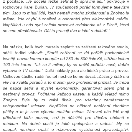
z počítače.
„Je docela těžké sehnat ty správné lidi,“
pokračuje v
rozhovoru Karel Burian.
„V současnosti pořád formujeme televizní
tým. Jsou to mladí lidé, kteří nemají mnoho zkušeností a Znojmo je
město, kde chybí žurnalisté a odborníci přes elektronická média.
Například u nás nyní začala pracovat redaktorka až z Plzně, která
se sem přestěhovala. Dál tu pracují dva místní redaktoři.“
Na otázku, kolik bych musela zaplatit za zařízení takového studia,
sdělil ředitel váhavě:
„Starší zařízení se dá pořídit pochopitelně
levněji, novou kameru koupíte od 250 do 500 tisíc Kč, střižnu kolem
100 tisíc korun. Tak za 2 miliony by se určitě pořídilo nové, dobře
vybavené TV studio.“
Další náklady jsou ale lidská práce a provoz.
Celkovou částku radši ředitel nechce komentovat.
„Zúžený štáb má
vliv na kvalitu pořadů a to musím jako profesionál přiznat. Je třeba
se naučit šetřit a myslet ekonomicky, garantovat lidem plat a
nezbytný provoz. Počítáme každou kazetu a každý výjezd mimo
Znojmo. Byla by to velká škola pro všechny zaměstnance
veřejnoprávní televize. Například na některé natáčení chodíme
pěšky a to je zase výhoda malého města. Zároveň nás lidé mají
příležitost blíže poznat, což je důležité pro důvěru občanů v
médium. Na dobré cestě je také spolupráce s radnicí. My se
naopak musíme snažit o názorovou vyváženost zpravodajství.