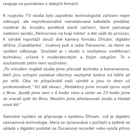
reaguje na poznámku o slabých firmách.
K rozjezdu TV studia bylo zapotřebí technologické zařízení nejen
odkoupit, ale neprofesionálně nainstalované kabeláže předělat,
rozebrat do šroubku poněkud starší zařízení, které pamatuje
natáčení seriálu „Nemocnice na kraji města“ a dát opět do provozu.
K výrobě reportáží slouží dvě kamery formátu DVcam, digitální
střižna „Casablanka“, zvukový pult a režie Panasonic, ze které se
vysílání odbavuje. Součástí je i studio s nezbytnou osvětlovací
technikou, určené k moderátorským a živým vstupům. To v
současnosti zatím není využíváno.
„Po minulém majiteli studia jsme převzali technika a kameramana,
kteří jsou schopni zastávat všechny nezbytné funkce od řidiče až
po střih. Oba se přizpůsobili naší výrobě a jsou to dnes už
profesionálové,“
líčí dál situaci.
„Redaktory jsme museli zprvu vozit
z Brna. Jezdili jsme sem v 6 hodin ráno a večer ve 23 hodin jsme
se vraceli zpět do Brna. Mezitím jsme přestavovali studio a hledali
nové lidi.“
Samotné vysílání se připravuje v systému DVcam, což je digitální
záznamová technologie, která se zpracovává v počítači a zpětně se
ukládá v digitální podobě na Dvcamový recordér nebo vysílá přímo