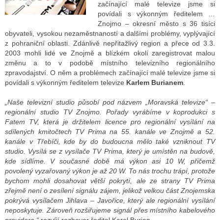
začínající malé televize jsme si
povídali s výkonným ředitelem …
Znojmo – okresní město s 36 tisíci
ALITY TELEVIZE
obyvateli, vysokou nezaměstnaností a dalšími problémy, vyplývající
z pohraniční oblasti. Zdánlivě nepřitažlivý region a přece od 3.3.
 TELEVIZÍ
2003 mohli lidé ve Znojmě a blízkém okolí zaregistrovat malou
změnu a to v podobě místního televizního regionálního
VIZNÍ VYSÍLAČE
zpravodajství. O něm a problémech začínající malé televize jsme si
povídali s výkonným ředitelem televize
Karlem Burianem
.
„Naše televizní studio působí pod názvem „Moravská televize“ –
ALITY INTERNET
regionální studio TV Znojmo. Pořady vyrábíme v koprodukci s
Fatem TV, která je držitelem licence pro regionální vysílání na
RNETOVÁ RÁDIA
sdílených kmitočtech TV Prima na 55. kanále ve Znojmě a 52.
kanále v Třebíči, kde by do budoucna mělo také vzniknout TV
RNETOVÉ STRÁNKY RÁDIÍ
studio. Vysílá se z vysílače TV Prima, který je umístěn na budově,
kde sídlíme. V současné době má výkon asi 10 W, přičemž
RNETOVÉ STRÁNKY TV
povolený vyzařovaný výkon je až 20 W. To nás trochu trápí, protože
bychom mohli dosahovat větší pokrytí, ale ze strany TV Prima
zřejmě není o zesílení signálu zájem, jelikož velkou část Znojemska
pokrývá vysílačem Jihlava – Javořice, který ale regionální vysílání
ALITY TISK
neposkytuje. Zároveň rozšiřujeme signál přes místního kabelového