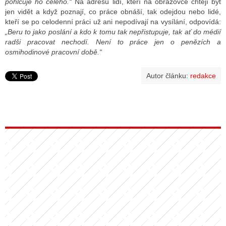
pohlcuje ho celého.“
Na adresu lidí, kteří na obrazovce chtějí být
jen vidět a když poznají, co práce obnáší, tak odejdou nebo lidé,
kteří se po celodenní práci už ani nepodívají na vysílání, odpovídá:
„Beru to jako poslání a kdo k tomu tak nepřistupuje, tak ať do médií
radši pracovat nechodí. Není to práce jen o penězích a
osmihodinové pracovní době.“
Autor článku:
redakce