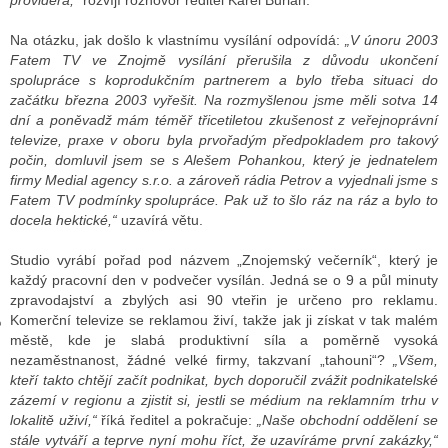
providera,“
rozvíjí rozhovor ředitel Karel Burian.
Na otázku, jak došlo k vlastnímu vysílání odpovídá:
„V únoru 2003
Fatem TV ve Znojmě vysílání přerušila z důvodu ukončení
GY
spolupráce s koprodukčním partnerem a bylo třeba situaci do
začátku března 2003 vyřešit. Na rozmyšlenou jsme měli sotva 14
 SE STÁT BLOGEREM
dní a poněvadž mám téměř třicetiletou zkušenost z veřejnoprávní
televize, praxe v oboru byla prvořadým předpokladem pro takový
EX BLOGERA
počin, domluvil jsem se s Alešem Pohankou, který je jednatelem
firmy Medial agency s.r.o. a zároveň rádia Petrov a vyjednali jsme s
Fatem TV podmínky spolupráce. Pak už to šlo ráz na ráz a bylo to
docela hektické,“
uzavírá větu.
UZE
Studio vyrábí pořad pod názvem „Znojemský večerník“, který je
X DISKUTÉRA NA RADIOTV
každý pracovní den v podvečer vysílán. Jedná se o 9 a půl minuty
IV STARŠÍCH DISKUZÍ
zpravodajství a zbylých asi 90 vteřin je určeno pro reklamu.
Komerční televize se reklamou živí, takže jak ji získat v tak malém
městě, kde je slabá produktivní síla a poměrně vysoká
nezaměstnanost, žádné velké firmy, takzvaní „tahouni“?
„Všem,
kteří takto chtějí začít podnikat, bych doporučil zvážit podnikatelské
zázemí v regionu a zjistit si, jestli se médium na reklamním trhu v
lokalitě uživí,“
říká ředitel a pokračuje:
„Naše obchodní oddělení se
stále vytváří a teprve nyní mohu říct, že uzavíráme první zakázky,“