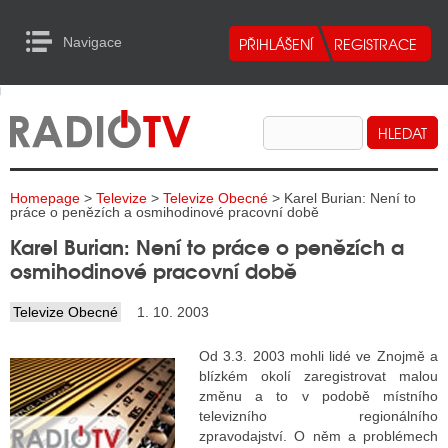
Navigace
urn to Content
Navigace
E
ALITY RADIA
ALITY TELEVIZE
Homepage
>
Televize
>
Televize Obecné
> Karel Burian: Není to
ALITY INTERNET
práce o penězích a osmihodinové pracovní době
Karel Burian: Není to práce o penězích a
ALITY TISK
osmihodinové pracovní době
Televize Obecné
1. 10. 2003
ALITY RADIA
Od 3.3. 2003 mohli lidé ve Znojmě a
S RÁDIÍ
blízkém okolí zaregistrovat malou
změnu a to v podobě místního
ECHOVOST RÁDIÍ
televizního regionálního
zpravodajství. O něm a problémech
O VYSÍLAČE