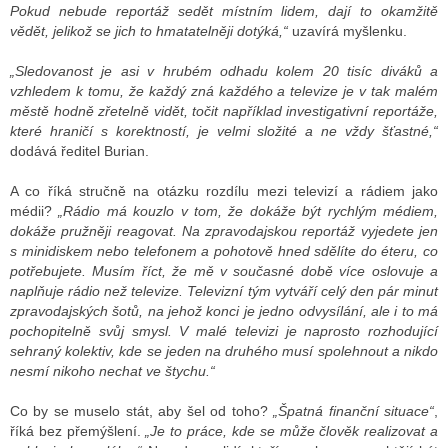
Pokud nebude reportáž sedět místním lidem, dají to okamžitě
vědět, jelikož se jich to hmatatelněji dotýká,“
uzavírá myšlenku.
„Sledovanost je asi v hrubém odhadu kolem 20 tisíc diváků a
vzhledem k tomu, že každý zná každého a televize je v tak malém
městě hodně zřetelně vidět, točit například investigativní reportáže,
které hraničí s korektností, je velmi složité a ne vždy šťastné,“
dodává ředitel Burian.
A co říká stručně na otázku rozdílu mezi televizí a rádiem jako
médii?
„Rádio má kouzlo v tom, že dokáže být rychlým médiem,
dokáže pružněji reagovat. Na zpravodajskou reportáž vyjedete jen
s minidiskem nebo telefonem a pohotově hned sdělíte do éteru, co
potřebujete. Musím říct, že mě v současné době více oslovuje a
naplňuje rádio než televize. Televizní tým vytváří celý den pár minut
zpravodajských šotů, na jehož konci je jedno odvysílání, ale i to má
pochopitelně svůj smysl. V malé televizi je naprosto rozhodující
sehraný kolektiv, kde se jeden na druhého musí spolehnout a nikdo
nesmí nikoho nechat ve štychu.“
Co by se muselo stát, aby šel od toho?
„Špatná finanční situace“
,
říká bez přemýšlení.
„Je to práce, kde se může člověk realizovat a