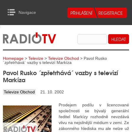
Navigace
urn to Content
Navigace
E
ALITY RADIA
ALITY TELEVIZE
Homepage
>
Televize
>
Televize Obchod
> Pavol Rusko
ALITY INTERNET
´zpřetrhává´ vazby s televizí Markíza
Pavol Rusko ´zpřetrhává´ vazby s televizí
ALITY TISK
Markíza
Televize Obchod
21. 10. 2002
ALITY RADIA
Prodejem podílu v licencované
S RÁDIÍ
společnosti se bývalý generální
ředitel Markízy rozhodně nevzdává
ECHOVOST RÁDIÍ
vlivu na nejsilnější médium v zemi. Ze
zákonného hlediska mu ale nelze už
O VYSÍLAČE