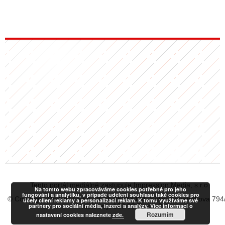
Tento portál mediálně zastupuje Impression Media, s.r.o.
Na tomto webu zpracováváme cookies potřebné pro jeho
fungování a analytiku, v případě udělení souhlasu také cookies pro
© Copyright RadiaCZ s.r.o., IČO: 06533434, Sídlo: Koperníkova 794
účely cílení reklamy a personalizaci reklam. K tomu využíváme své
partnery pro sociální média, inzerci a analýzy. Více informací o
Vinohrady, 120 00 Praha 2
Rozumím
nastavení cookies naleznete
zde.