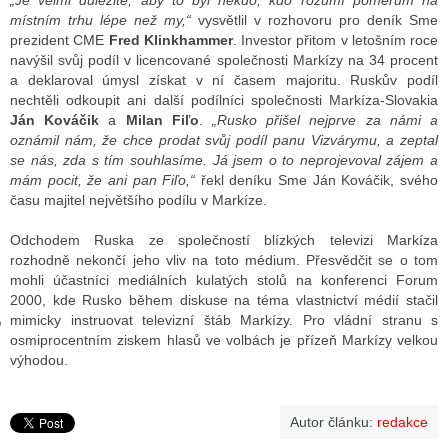
„Je velmi důležité, aby to byl někdo, kdo rozumí poměrům na
místním trhu lépe než my,“
vysvětlil v rozhovoru pro deník Sme
prezident CME
Fred Klinkhammer
. Investor přitom v letošním roce
navýšil svůj podíl v licencované společnosti Markízy na 34 procent
GY
a deklaroval úmysl získat v ní časem majoritu. Ruskův podíl
nechtěli odkoupit ani další podílníci společnosti Markíza-Slovakia
 SE STÁT BLOGEREM
Ján Kováčik
a
Milan Fiľo
.
„Rusko přišel nejprve za námi a
oznámil nám, že chce prodat svůj podíl panu Vizvárymu, a zeptal
EX BLOGERA
se nás, zda s tím souhlasíme. Já jsem o to neprojevoval zájem a
mám pocit, že ani pan Fiľo,“
řekl deníku Sme Ján Kováčik, svého
času majitel největšího podílu v Markíze.
UZE
Odchodem Ruska ze společností blízkých televizi Markíza
rozhodně nekončí jeho vliv na toto médium. Přesvědčit se o tom
X DISKUTÉRA NA RADIOTV
mohli účastníci mediálních kulatých stolů na konferenci Forum
IV STARŠÍCH DISKUZÍ
2000, kde Rusko během diskuse na téma vlastnictví médií stačil
mimicky instruovat televizní štáb Markízy. Pro vládní stranu s
osmiprocentním ziskem hlasů ve volbách je přízeň Markízy velkou
výhodou.
Autor článku:
redakce