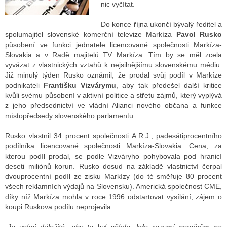
nic vyčítat.
Do konce října ukončí bývalý ředitel a
ALITY TELEVIZE
spolumajitel slovenské komerční televize Markíza
Pavol Rusko
působení ve funkci jednatele licencované společnosti Markíza-
 TELEVIZÍ
Slovakia a v Radě majitelů TV Markíza. Tím by se měl zcela
vyvázat z vlastnických vztahů k nejsilnějšímu slovenskému médiu.
VIZNÍ VYSÍLAČE
Již minulý týden Rusko oznámil, že prodal svůj podíl v Markíze
podnikateli
Františku Vizvárymu
, aby tak předešel další kritice
kvůli svému působení v aktivní politice a střetu zájmů, který vyplývá
z jeho předsednictví ve vládní Alianci nového občana a funkce
ALITY INTERNET
místopředsedy slovenského parlamentu.
RNETOVÁ RÁDIA
Rusko vlastnil 34 procent společnosti A.R.J., padesátiprocentního
podílníka licencované společnosti Markíza-Slovakia. Cena, za
RNETOVÉ STRÁNKY RÁDIÍ
kterou podíl prodal, se podle Vizváryho pohybovala pod hranicí
deseti miliónů korun. Rusko dosud na základě vlastnictví čerpal
RNETOVÉ STRÁNKY TV
dvouprocentní podíl ze zisku Markízy (do té směřuje 80 procent
všech reklamních výdajů na Slovensku). Americká společnost CME,
díky níž Markíza mohla v roce 1996 odstartovat vysílání, zájem o
koupi Ruskova podílu neprojevila.
ALITY TISK