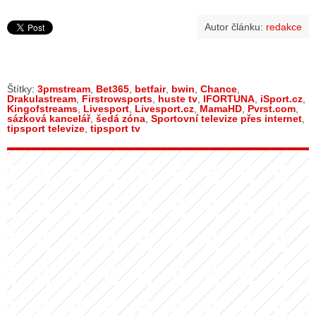
Autor článku:
redakce
Štítky:
3pmstream
,
Bet365
,
betfair
,
bwin
,
Chance
,
Drakulastream
,
Firstrowsports
,
huste tv
,
IFORTUNA
,
iSport.cz
,
Kingofstreams
,
Livesport
,
Livesport.cz
,
MamaHD
,
Pvrst.com
,
sázková kancelář
,
šedá zóna
,
Sportovní televize přes internet
,
tipsport televize
,
tipsport tv