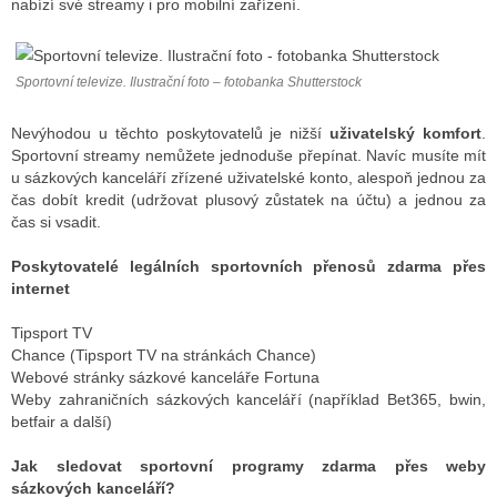
nabízí své streamy i pro mobilní zařízení.
ALITY TELEVIZE
Sportovní televize. Ilustrační foto – fotobanka Shutterstock
 TELEVIZÍ
Nevýhodou u těchto poskytovatelů je nižší
uživatelský komfort
.
Sportovní streamy nemůžete jednoduše přepínat. Navíc musíte mít
VIZNÍ VYSÍLAČE
u sázkových kanceláří zřízené uživatelské konto, alespoň jednou za
čas dobít kredit (udržovat plusový zůstatek na účtu) a jednou za
čas si vsadit.
ALITY INTERNET
Poskytovatelé legálních sportovních přenosů zdarma přes
RNETOVÁ RÁDIA
internet
RNETOVÉ STRÁNKY RÁDIÍ
Tipsport TV
Chance (Tipsport TV na stránkách Chance)
RNETOVÉ STRÁNKY TV
Webové stránky sázkové kanceláře Fortuna
Weby zahraničních sázkových kanceláří (například Bet365, bwin,
betfair a další)
ALITY TISK
Jak sledovat sportovní programy zdarma přes weby
sázkových kanceláří?