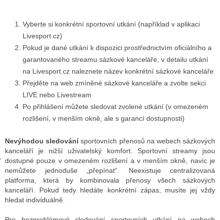
Vyberte si konkrétní sportovní utkání (například v aplikaci
GY
Livesport.cz)
Pokud je dané utkání k dispozici prostřednictvím oficiálního a
 SE STÁT BLOGEREM
garantovaného streamu sázkové kanceláře, v detailu utkání
na Livesport.cz naleznete název konkrétní sázkové kanceláře
EX BLOGERA
Přejděte na web zmíněné sázkové kanceláře a zvolte sekci
LIVE nebo Livestream
Po přihlášení můžete sledovat zvolené utkání (v omezeném
UZE
rozlišení, v menším okně, ale s garancí dostupnosti)
X DISKUTÉRA NA RADIOTV
Nevýhodou sledování
sportovních přenosů na webech sázkových
IV STARŠÍCH DISKUZÍ
kanceláří je nižší uživatelský komfort. Sportovní streamy jsou
dostupné pouze v omezeném rozlišení a v menším okně, navíc je
nemůžete jednoduše „přepínat“. Neexistuje centralizovaná
platforma, která by kombinovala přenosy všech sázkových
kanceláří. Pokud tedy hledáte konkrétní zápas, musíte jej vždy
hledat individuálně.
Pro bezproblémové sledování sportovních utkání na webech