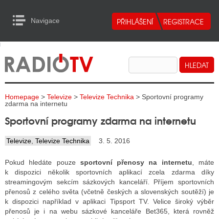
Navigace
urn to Content
Navigace
E
ALITY RADIA
ALITY TELEVIZE
Homepage
>
Televize
>
Televize Technika
> Sportovní programy
ALITY INTERNET
zdarma na internetu
Sportovní programy zdarma na internetu
ALITY TISK
Televize
,
Televize Technika
3. 5. 2016
ALITY RADIA
Pokud hledáte pouze
sportovní přenosy na internetu
, máte
k dispozici několik sportovních aplikací zcela zdarma díky
S RÁDIÍ
streamingovým sekcím sázkových kanceláří. Příjem sportovních
přenosů z celého světa (včetně českých a slovenských soutěží) je
ECHOVOST RÁDIÍ
k dispozici například v aplikaci Tipsport TV. Velice široký výběr
přenosů je i na webu sázkové kanceláře Bet365, která rovněž
O VYSÍLAČE