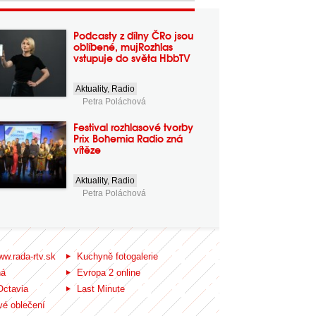
Podcasty z dílny ČRo jsou
oblíbené, mujRozhlas
vstupuje do světa HbbTV
Aktuality
,
Radio
Petra Poláchová
Festival rozhlasové tvorby
Prix Bohemia Radio zná
vítěze
Aktuality
,
Radio
Petra Poláchová
ww.rada-rtv.sk
Kuchyně fotogalerie
ná
Evropa 2 online
Octavia
Last Minute
é oblečení