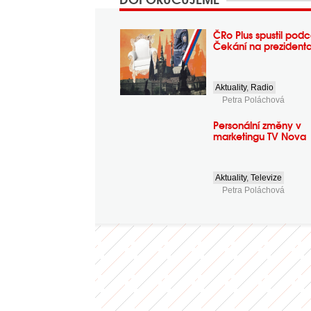
ČRo Plus spustil podc
Čekání na prezident
Aktuality
,
Radio
Petra Poláchová
Personální změny v
marketingu TV Nova
Aktuality
,
Televize
Petra Poláchová