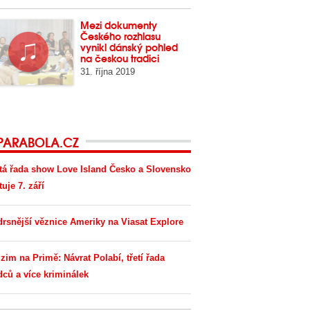
Mezi dokumenty
Českého rozhlasu
vynikl dánský pohled
na českou tradici
31. října 2019
PARABOLA.CZ
tá řada show Love Island Česko a Slovensko
tuje 7. září
drsnější věznice Ameriky na Viasat Explore
zim na Primě: Návrat Polabí, třetí řada
dců a více kriminálek