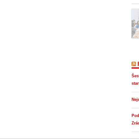
Šes
star
Nej
Pod
Zrá