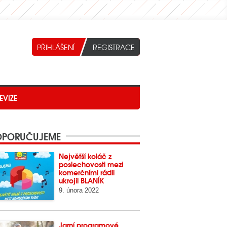
EVIZE
PORUČUJEME
Největší koláč z
poslechovosti mezi
komerčními rádii
ukrojil BLANÍK
9. února 2022
Jarní programové