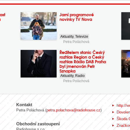
ast
Jarní programové
a
novinky TV Nova
Aktuality
,
Televize
Petra Poláchová
Ředitelem stanic Český
rozhlas Region a Český
rozhlas Rádio DAB Praha
byl jmenován Petr
Sznapka
Aktuality
,
Radio
Petra Poláchová
Kontakt
http://w
Petra Poláchová (
petra.polachova@radiohouse.cz
)
Dovole
Škoda 
Obchodní zastoupení
Značkov
Radiohouse s.r.o.