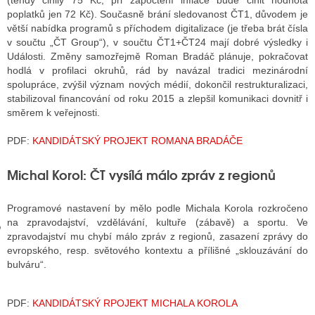
(tehdy činily 75 Kč, při započtení inflace bude činit hodnota
poplatků jen 72 Kč). Současně brání sledovanost ČT1, důvodem je
větší nabídka programů s příchodem digitalizace (je třeba brát čísla
v součtu „ČT Group“), v součtu ČT1+ČT24 mají dobré výsledky i
GY
Události. Změny samozřejmě Roman Bradáč plánuje, pokračovat
hodlá v profilaci okruhů, rád by navázal tradici mezinárodní
 SE STÁT BLOGEREM
spolupráce, zvýšil význam nových médií, dokončil restrukturalizaci,
stabilizoval financování od roku 2015 a zlepšil komunikaci dovnitř i
EX BLOGERA
směrem k veřejnosti.
PDF:
KANDIDÁTSKÝ PROJEKT ROMANA BRADÁČE
UZE
Michal Korol: ČT vysílá málo zpráv z regionů
X DISKUTÉRA NA RADIOTV
Programové nastavení by mělo podle Michala Korola rozkročeno
IV STARŠÍCH DISKUZÍ
na zpravodajství, vzdělávání, kultuře (zábavě) a sportu. Ve
zpravodajství mu chybí málo zpráv z regionů, zasazení zprávy do
evropského, resp. světového kontextu a přílišné „sklouzávání do
bulváru“.
PDF:
KANDIDÁTSKÝ RPOJEKT MICHALA KOROLA