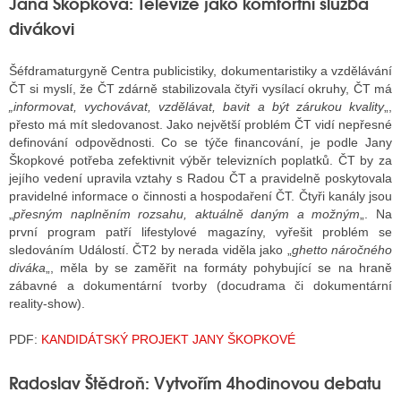
Jana Škopková: Televize jako komfortní služba
divákovi
Šéfdramaturgyně Centra publicistiky, dokumentaristiky a vzdělávání
ČT si myslí, že ČT zdárně stabilizovala čtyři vysílací okruhy, ČT má
„informovat, vychovávat, vzdělávat, bavit a být zárukou kvality
„,
přesto má mít sledovanost. Jako největší problém ČT vidí nepřesné
definování odpovědnosti. Co se týče financování, je podle Jany
Škopkové potřeba zefektivnit výběr televizních poplatků. ČT by za
jejího vedení upravila vztahy s Radou ČT a pravidelně poskytovala
pravidelné informace o činnosti a hospodaření ČT. Čtyři kanály jsou
„
přesným naplněním rozsahu, aktuálně daným a možným
„. Na
první program patří lifestylové magazíny, vyřešit problém se
sledováním Událostí. ČT2 by nerada viděla jako „
ghetto náročného
diváka
„, měla by se zaměřit na formáty pohybující se na hraně
zábavné a dokumentární tvorby (docudrama či dokumentární
reality-show).
PDF:
KANDIDÁTSKÝ PROJEKT JANY ŠKOPKOVÉ
Radoslav Štědroň: Vytvořím 4hodinovou debatu