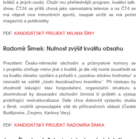
kritiků a jiných osob). Chybí mu přehlednější program, kvalitní talk-
show, ČT24 se příliš chová jako samostatná televize a na ČT4 se
má objevit více minoritních sportů, naopak snížit se má počet
magazínů a publicistiky.
PDF:
KANDIDÁTSKÝ PROJEKT MILANA ŠÍMY
Radomír Šimek: Nutnost zvýšit kvalitu obsahu
Prezident Česko-německé obchodní a průmyslové komory se
v projektu zmiňuje mimo jiné o kvalitě, je dle něj nutné soustředit se
na kvalitu obsahu vysílání a pořadů s „
vysokou etickou hodnotou
“ a
nesnažit se zahltit „
často bezobsažnou kvantito
u“. Při nástupu by
zhodnotil stávající stav hospodaření, organizační strukturu a
zkontroloval by dosavadní obchodní činnost či průběh a výstup
probíhající restrukturalizace. Dále chce dokončit výstavbu studia
v Brně, rozšířit zpravodajské sítě do příhraničních oblastí (České
Budějovice, Znojmo, Karlovy Vary).
PDF:
KANDIDÁTSKÝ PROJEKT RADOMÍRA ŠIMKA