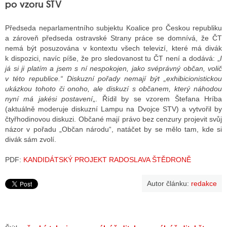
po vzoru STV
Předseda neparlamentního subjektu Koalice pro Českou republiku
a zároveň předseda ostravské Strany práce se domnívá, že ČT
nemá být posuzována v kontextu všech televizí, které má divák
k dispozici, navíc píše, že pro sledovanost tu ČT není a dodává: „
I
já si ji platím a jsem s ní nespokojen, jako svéprávný občan, volič
v této republice.“ Diskuzní pořady nemají být „exhibicionistickou
ukázkou tohoto či onoho, ale diskuzí s občanem, který náhodou
nyní má jakési postavení
„. Řídil by se vzorem Štefana Hríba
(aktuálně moderuje diskuzní Lampu na Dvojce STV) a vytvořil by
čtyřhodinovou diskuzi. Občané mají právo bez cenzury projevit svůj
názor v pořadu „Občan národu“, natáčet by se mělo tam, kde si
divák sám zvolí.
PDF:
KANDIDÁTSKÝ PROJEKT RADOSLAVA ŠTĚDRONĚ
Autor článku:
redakce