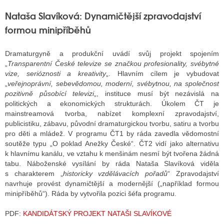
Nataša Slavíková: Dynamičtější zpravodajství
formou minipříběhů
Dramaturgyně a produkční uvádí svůj projekt spojením
„
Transparentní České televize se značkou profesionality, svébytné
vize, serióznosti a kreativity
„. Hlavním cílem je vybudovat
„
veřejnoprávní, sebevědomou, moderní, svébytnou, na společnost
pozitivně působící televizi
„, instituce musí být nezávislá na
politických a ekonomických strukturách. Úkolem ČT je
mainstreamová tvorba, nabízet komplexní zpravodajství,
publicistiku, zábavu, původní dramaturgickou tvorbu, satiru a tvorbu
pro děti a mládež. V programu ČT1 by ráda zavedla vědomostní
soutěže typu „O poklad Anežky České“. ČT2 vidí jako alternativu
k hlavnímu kanálu, ve vztahu k menšinám nesmí být tvořena žádná
tabu. Náboženské vysílání by ráda Nataša Slavíková viděla
s charakterem „
historicky vzdělávacích pořadů
“ Zpravodajství
navrhuje provést dynamičtější a modernější („například formou
minipříběhů“). Ráda by vytvořila pozici šéfa programu.
PDF:
KANDIDÁTSKÝ PROJEKT NATAŠI SLAVÍKOVÉ