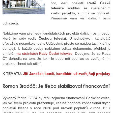
hor, kteří poskytli
Radě České
televize
souhlas se zveřejněním
svého projektu, s nímž se přihlásili.
ALITY TELEVIZE
Přinášíme vám vizi dalších osmi
uchazečů.
 TELEVIZÍ
Nabízíme vám přehledy kandidátských projektů dalších osmi osob,
VIZNÍ VYSÍLAČE
které by rády vedly
Českou televizi
. U jednotlivých kandidátů
převažuje nespokojenost s Událostmi, přesto se najdou tací, kteří je
obhajují. U každé osoby nabízíme odkaz dokumentu, přehled je
umístěn
na stránkách Rady České televize
. Dodejme, že se Rada
ALITY INTERNET
ČT dohodla na tom, že jakmile bude mít souhlas se zveřejněním
projektu, ihned tak učiní.
RNETOVÁ RÁDIA
K TÉMATU:
Jiří Janeček končí, kandidáti už zveřejňují projekty
RNETOVÉ STRÁNKY RÁDIÍ
RNETOVÉ STRÁNKY TV
Roman Bradáč: Je třeba stabilizovat financování
Výkonný ředitel ČT24 by řešil zejména financování České televize,
jak ve svém projektu prezentuje, reálná hodnota koncesionářských
ALITY TISK
poplatků klesne v roce 2020 pod úroveň poplatků v roce 1997