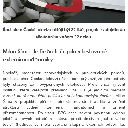
Ředitelem České televize chtějí být 32 lidé, projekt zveřejnilo do
středečního večera 22 z nich.
Milan Šíma: Je třeba točit piloty testované
externími odborníky
Novinář, moderátor zpravodajských a publicistických pořadů,
publicista chce Českou televizi očistit, sám prý zažil, že jeho pořady
byly staženy za nevyjasněných okolností. Proto chce vytvořit
instituci, která veřejnost přesvědčí, že „
ČT je jediným médiem
v zemi, která nepodléhá politickým ani ekonomickým tlakům
„. Milan
Šíma v projekktu píše o nutnosti provedení auditu a změnit
strukturu výdajů, zejména mandatorních a změnit
přezaměstnanost. Po vzoru BBC chce zavést povinnou výrobu
pilotů u nových pořadů a testovat prostřednictvím „public value
testu“ (hodnotit by měla vybraná skupina externích odborníků,