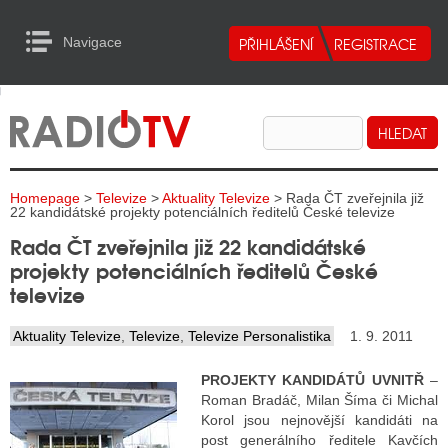
Navigace
urn to Content
Navigace
E
ALITY RADIA
ALITY TELEVIZE
Homepage
>
Televize
>
Aktuality Televize
> Rada ČT zveřejnila již
ALITY INTERNET
22 kandidátské projekty potenciálních ředitelů České televize
Rada ČT zveřejnila již 22 kandidátské
ALITY TISK
projekty potenciálních ředitelů České
televize
ALITY RADIA
Aktuality Televize
,
Televize
,
Televize Personalistika
1. 9. 2011
S RÁDIÍ
PROJEKTY KANDIDÁTŮ UVNITŘ
–
ECHOVOST RÁDIÍ
Roman Bradáč, Milan Šíma či Michal
Korol jsou nejnovější kandidáti na
O VYSÍLAČE
post generálního ředitele Kavčích