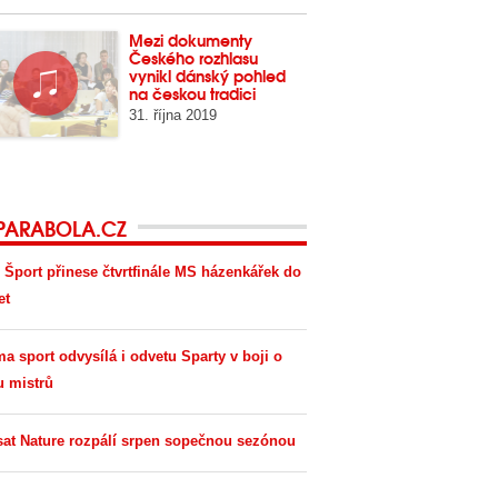
Mezi dokumenty
Českého rozhlasu
vynikl dánský pohled
na českou tradici
31. října 2019
PARABOLA.CZ
 Šport přinese čtvrtfinále MS házenkářek do
et
ma sport odvysílá i odvetu Sparty v boji o
u mistrů
sat Nature rozpálí srpen sopečnou sezónou