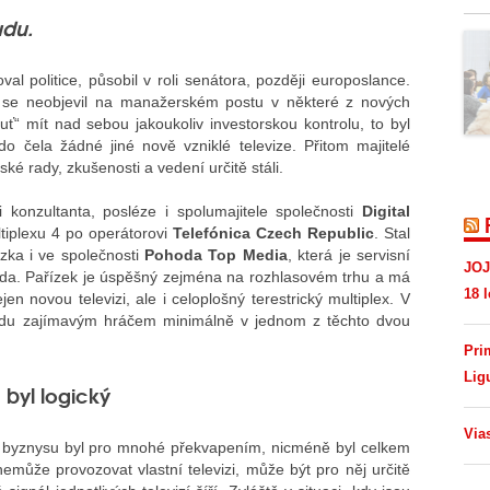
udu.
 politice, působil v roli senátora, později europoslance.
 se neobjevil na manažerském postu v některé z nových
huť“ mít nad sebou jakoukoliv investorskou kontrolu, to byl
o čela žádné jiné nově vzniklé televize. Přitom majitelé
ké rady, zkušenosti a vedení určitě stáli.
 konzultanta, posléze i spolumajitele společnosti
Digital
ltiplexu 4 po operátorovi
Telefónica Czech Republic
. Stal
zka i ve společnosti
Pohoda Top Media
, která je servisní
JOJ
oda. Pařízek je úspěšný zejména na rozhlasovém trhu a má
18 l
n novou televizi, ale i celoplošný terestrický multiplex. V
du zajímavým hráčem minimálně v jednom z těchto dvou
Pri
Lig
 byl logický
Via
o byznysu byl pro mnohé překvapením, nicméně byl celkem
emůže provozovat vlastní televizi, může být pro něj určitě