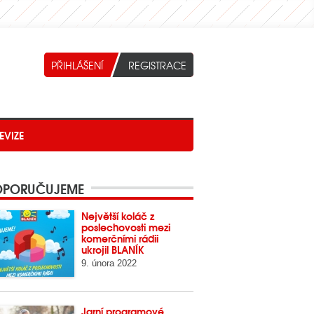
EVIZE
PORUČUJEME
Největší koláč z
poslechovosti mezi
komerčními rádii
ukrojil BLANÍK
9. února 2022
Jarní programové