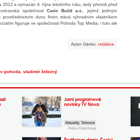
a 2012 a vymazán 4. října letošního roku, tedy přesně před
 ostravská společnost
Cario Build a.s.
, jejímž jediným
 prostřednictvím dvou firem stává výhradním vlastníkem
rozatím figuruje ve společnosti Pohoda Top Media, i tuto ale
Autor článku:
redakce
tv pohoda
,
vladimír železný
ast
Jarní programové
a
novinky TV Nova
Aktuality
,
Televize
Petra Poláchová
Ředitelem stanic Český