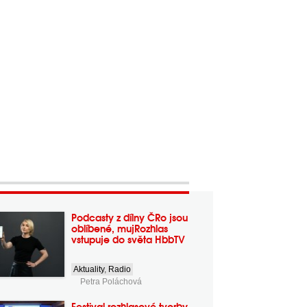
Podcasty z dílny ČRo jsou
oblíbené, mujRozhlas
vstupuje do světa HbbTV
Aktuality
,
Radio
Petra Poláchová
Festival rozhlasové tvorby