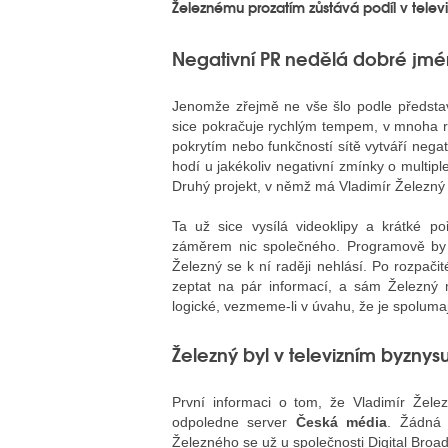
Železnému prozatím zůstává podíl v telev
Negativní PR nedělá dobré jm
Jenomže zřejmě ne vše šlo podle představ
sice pokračuje rychlým tempem, v mnoha re
pokrytím nebo funkčností sítě vytváří ne
hodí u jakékoliv negativní zmínky o multi
Druhý projekt, v němž má Vladimír Železný 
Ta už sice vysílá videoklipy a krátké
záměrem nic společného. Programově by s
Železný se k ní raději nehlásí. Po rozpačit
zeptat na pár informací, a sám Železný 
logické, vezmeme-li v úvahu, že je spolumaj
Železný byl v televizním byzn
První informaci o tom, že Vladimír Žele
odpoledne server
Česká média
. Žádná 
Železného se už u společnosti Digital Broad