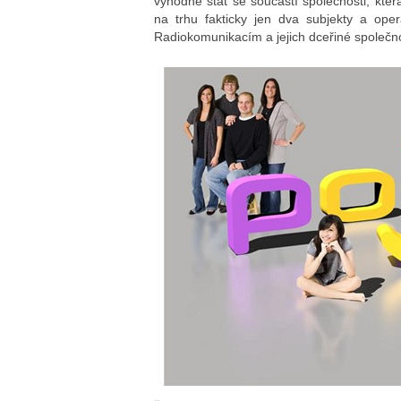
výhodné stát se součástí společnosti, která 
na trhu fakticky jen dva subjekty a ope
Radiokomunikacím a jejich dceřiné společn