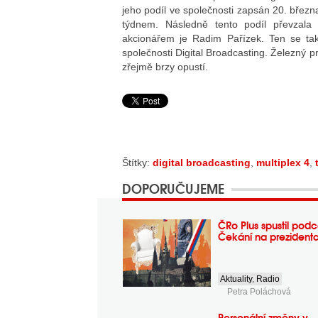
jeho podíl ve společnosti zapsán 20. březn
týdnem. Následně tento podíl převzala
akcionářem je Radim Pařízek. Ten se tak
společnosti Digital Broadcasting. Železný p
zřejmě brzy opustí.
Štítky:
digital broadcasting
,
multiplex 4
,
DOPORUČUJEME
ČRo Plus spustil podc
Čekání na prezident
Aktuality
,
Radio
Petra Poláchová
Personální změny v