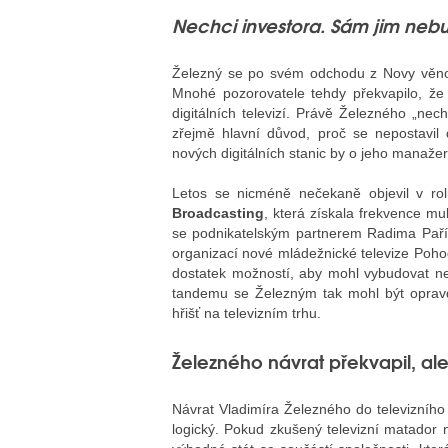
Nechci investora. Sám jim neb
Železný se po svém odchodu z Novy věnoval
Mnohé pozorovatele tehdy překvapilo, že
digitálních televizí. Právě Železného „nec
zřejmě hlavní důvod, proč se nepostavil d
nových digitálních stanic by o jeho manažers
Letos se nicméně nečekaně objevil v roli
Broadcasting
, která získala frekvence mu
se podnikatelským partnerem Radima Paří
organizací nové mládežnické televize Poh
dostatek možností, aby mohl vybudovat neje
tandemu se Železným tak mohl být oprav
hřišť na televizním trhu.
Železného návrat překvapil, ale
Návrat Vladimíra Železného do televizníh
logický. Pokud zkušený televizní matador n