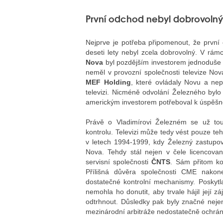
První odchod nebyl dobrovolný
Nejprve je potřeba připomenout, že první
deseti lety nebyl zcela dobrovolný. V rá
Nova
byl pozdějším investorem jednoduše o
neměl v provozní společnosti televize Nov
MEF Holding
, které ovládaly Novu a nep
televizi. Nicméně odvolání Železného byl
americkým investorem potřeboval k úspěšn
Právě o Vladimírovi Železném se už to
kontrolu. Televizi může tedy vést pouze te
v letech 1994-1999, kdy Železný zastupo
Nova. Tehdy stál nejen v čele licencova
servisní společnosti
ČNTS
. Sám přitom ko
Přílišná důvěra společnosti CME nakon
dostatečné kontrolní mechanismy. Poskytl
nemohla ho donutit, aby trvale hájil její
odtrhnout. Důsledky pak byly značné nejen
mezinárodní arbitráže nedostatečně ochrán