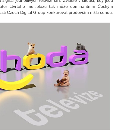
signál jednotlivých televizí šíří. Zvláště v situaci, kdy jsou
rátor čtvrtého multiplexu tak může dominantním Českým
osti Czech Digital Group konkurovat především nižší cenou.