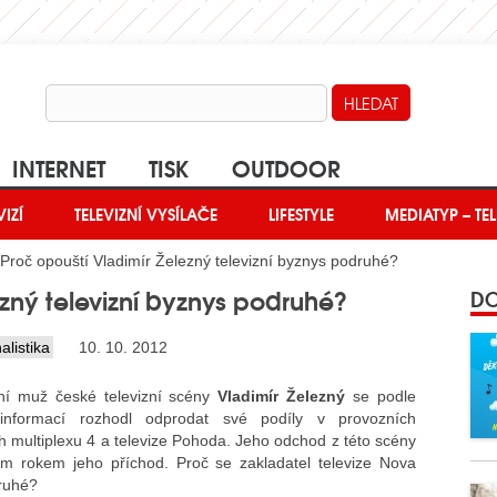
INTERNET
TISK
OUTDOOR
VIZÍ
TELEVIZNÍ VYSÍLAČE
LIFESTYLE
MEDIATYP – TEL
Proč opouští Vladimír Železný televizní byznys podruhé?
ezný televizní byznys podruhé?
DO
alistika
10. 10. 2012
ní muž české televizní scény
Vladimír Železný
se podle
informací rozhodl odprodat své podíly v provozních
h multiplexu 4 a televize Pohoda. Jeho odchod z této scény
lým rokem jeho příchod. Proč se zakladatel televize Nova
druhé?