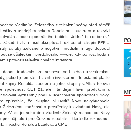
 odchod Vladimíra Železného z televizní scény před téměř
mci války s tehdejším sokem Ronaldem Lauderem o televizi
dvolán z postu generálního ředitele. Jelikož tou dobou už
PO
a zásadní vliv, musel akceptovat rozhodnutí skupin
PPF
a
řály si, aby Železného negativní mediální image dopadal
o pouze důsledkem předchozího vývoje, kdy po rozchodu s
ému provozu televize nového investora.
u dobou tradovalo, že nesnese nad sebou investorskou
hdy, pokud je on sám hlavním investorem. To ostatně platilo
val zájmy Ronalda Laudera a jeho skupiny CME v televizi
né společnosti
CET 21
, ale i tehdejší hlavní produkční a
ME
ntroloval významný podíl v licencované společnosti Novy.
ec způsobila, že skupina si uvnitř Novy nevybudovala
a Železnému možnosti a prostředky k ovládnutí Novy, ale
 zájmy. Až se jednoho dne Vladimír Železný rozhodl od Novy
 pro něj, ale i pro Českou republiku, která dle rozhodnutí
ila investici Ronalda Laudera a CME.