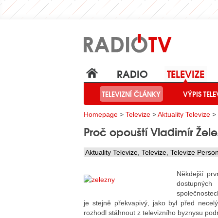
RADIO
TELEVIZE
TELEVIZNÍ ČLÁNKY
VÝPIS TELE
Homepage
>
Televize
>
Aktuality Televize
> 
Proč opouští Vladimír Žel
Aktuality Televize
,
Televize
,
Televize Person
Někdejší prv
dostupných 
společnostec
je stejně překvapivý, jako byl před nece
rozhodl stáhnout z televizního byznysu po