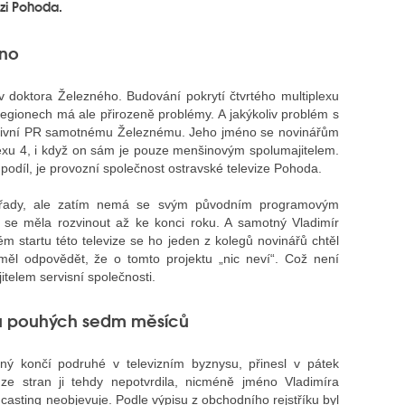
izi Pohoda.
éno
 doktora Železného. Budování pokrytí čtvrtého multiplexu
gionech má ale přirozeně problémy. A jakýkoliv problém s
gativní PR samotnému Železnému. Jeho jméno se novinářům
plexu 4, i když on sám je pouze menšinovým spolumajitelem.
podíl, je provozní společnost ostravské televize Pohoda.
 pořady, ale zatím nemá se svým původním programovým
e měla rozvinout až ke konci roku. A samotný Vladimír
ém startu této televize se ho jeden z kolegů novinářů chtěl
měl odpovědět, že o tomto projektu „nic neví“. Což není
itelem servisní společnosti.
ysu pouhých sedm měsíců
zný končí podruhé v televizním byznysu, přinesl v pátek
ze stran ji tehdy nepotvrdila, nicméně jméno Vladimíra
casting neobjevuje. Podle výpisu z obchodního rejstříku byl