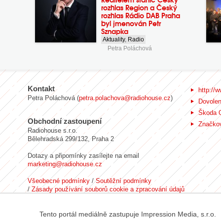
rozhlas Region a Český
rozhlas Rádio DAB Praha
byl jmenován Petr
Sznapka
Aktuality
,
Radio
Petra Poláchová
Kontakt
http://w
Petra Poláchová (
petra.polachova@radiohouse.cz
)
Dovole
Škoda 
Obchodní zastoupení
Značkov
Radiohouse s.r.o.
Bělehradská 299/132, Praha 2
Dotazy a připomínky zasílejte na email
marketing@radiohouse.cz
Všeobecné podmínky
/
Soutěžní podmínky
/
Zásady používání souborů cookie a zpracování údajů
Tento portál mediálně zastupuje Impression Media, s.r.o.