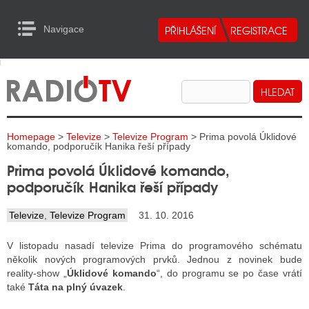
Navigace
urn to Content
Navigace
E
ALITY RADIA
ALITY TELEVIZE
Homepage
>
Televize
>
Televize Program
> Prima povolá Úklidové
ALITY INTERNET
komando, podporučík Hanika řeší případy
Prima povolá Úklidové komando,
ALITY TISK
podporučík Hanika řeší případy
Televize
,
Televize Program
31. 10. 2016
ALITY RADIA
V listopadu nasadí televize Prima do programového schématu
S RÁDIÍ
několik nových programových prvků. Jednou z novinek bude
reality-show „
Úklidové komando
“, do programu se po čase vrátí
ECHOVOST RÁDIÍ
také
Táta na plný úvazek
.
O VYSÍLAČE