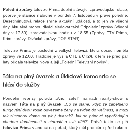
Polední zprávy
televize Prima doplní stávající zpravodajské relace,
poprvé je stanice nabídne v pondělí 7. listopadu v pravé poledne.
GY
Desetiminutová relace shrne aktuální události, a to jen ve všední
dny. Aktuálně mohou diváci sledovat také Odpolední zprávy (všední
 SE STÁT BLOGEREM
dny v 17.30), zpravodajskou hodinu v 18.55 (Zprávy FTV Prima,
Krimi zprávy, Divácké zprávy, TOP STAR).
EX BLOGERA
Televize
Prima
je poslední z velkých televizí, která dosud neměla
zprávy ve 12.00. Tradičně je vysílá
ČT1
a
ČT24
, k těm se před pár
lety přidala televize Nova a její „Polední Televizní noviny“.
UZE
Táta na plný úvazek a Úklidové komando se
X DISKUTÉRA NA RADIOTV
hlásí do služby
IV STARŠÍCH DISKUZÍ
Pondělní reprízy pořadu „Ano, šéfe!“ nahradí reality-show s
názvem
Táta na plný úvazek
. „
Co se stane, když ze zaběhlého
fungování dvou rodin odvezeme ženy na týden do wellness, a muži
tak zůstanou doma na plný úvazek? Jak se pánové vypořádají s
chodem domácnosti a starostí o své děti?
“ Právě takto se ptá
televize Prima
v anonci na pořad, který měl premiéru před rokem.