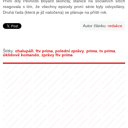
První díly Pevnosti Boyard skončily, stanice na sociálních sítích
reagovala s tím, že všechny epizody první série byly odvysílány.
Druhá řada (která je již natočena) se plánuje na příští rok.
Autor článku:
redakce
Štítky:
chalupáři
,
ftv prima
,
polední zprávy
,
prima
,
tv prima
,
úklidové komando
,
zprávy ftv prima