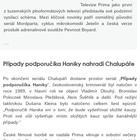
Televize Prima jako první
z tuzemských plnoformátových televizí představila své podzimní
vysílací schéma. Mezi klíčové novinky patří osmidílný původní
seriál Mordparta, cyklus mikrokomedií Jetelín a česká verze
proslulé adrenalinové soutěže Pevnost Boyard.
....
Případy podporučíka Haniky nahradí Chalupáře
Po skončení seriálu Chalupáři dostane prostor seriál „
Případy
podporučíka Haniky
“, československý krimiseriál byl natočen v
roce 1989, v hlavní roli se objeví Vladimír Dlouhý, Bronislav
Poloczek Miroslava Pleštilová, Alois Švěhlík a další. Pod režijní
taktovkou Dušana Kleina bylo natočeno celkem šest epizod.
„
Podporučík Hanika sní o tom, že bude vyšetřovat složité kauzy.
Proti své vůli vyšetřuje místo složitých kauz spíše banálnější
případy
.“
České filmové tvorbě se nadále Prima věnuje v sobotní večery.