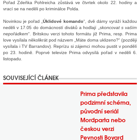
Pořad Zdeňka Pohlreicha zůstává ve čtvrtek okolo 22. hodiny a
vrací se na neděli po kriminálce Polda.
Novinkou je pořad „
Úklidové komando
“, dvě dámy vyráží každou
neděli v 17.05 do domácností diváků a hodlají „
skoncovat s vaším
nepořádkem
“. Britskou verzi tohoto formátu již Prima, resp. Prima
love vysílala několikrát pod názvem „Máte doma uklizeno?“ (později
vysílala i TV Barrandov). Reprízu si zájemci mohou pustit v pondělí
po 23. hodině. Poprvé televize Prima odvysílá pořad v neděli 6.
listopadu.
Prima představila
podzimní schéma,
původní seriál
Mordparta nebo
českou verzi
Pevnosti Boyard