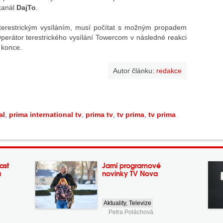
 kanál
DajTo
.
 terestrickým vysíláním, musí počítat s možným propadem
Operátor terestrického vysílání Towercom v následné reakci
 konce.
Autor článku:
redakce
al
,
prima international tv
,
prima tv
,
tv prima
,
tv prima
ast
Jarní programové
a
novinky TV Nova
Aktuality
,
Televize
Petra Poláchová