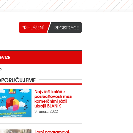
EVIZE
R
PORUČUJEME
Největší koláč z
poslechovosti mezi
komerčními rádii
ukrojil BLANÍK
9. února 2022
Jarní programové