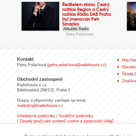
Ředitelem stanic Český
rozhlas Region a Český
rozhlas Rádio DAB Praha
byl jmenován Petr
Sznapka
Aktuality
,
Radio
Petra Poláchová
Kontakt
http://w
Petra Poláchová (
petra.polachova@radiohouse.cz
)
Dovole
Škoda 
Obchodní zastoupení
Značkov
Radiohouse s.r.o.
Bělehradská 299/132, Praha 2
Dotazy a připomínky zasílejte na email
marketing@radiohouse.cz
Všeobecné podmínky
/
Soutěžní podmínky
/
Zásady používání souborů cookie a zpracování údajů