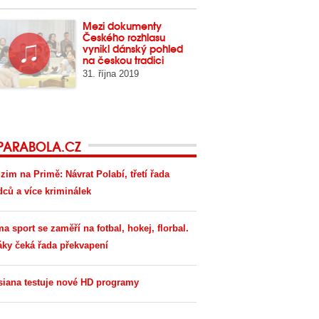
Mezi dokumenty
Českého rozhlasu
vynikl dánský pohled
na českou tradici
31. října 2019
PARABOLA.CZ
zim na Primě: Návrat Polabí, třetí řada
dců a více kriminálek
ma sport se zaměří na fotbal, hokej, florbal.
áky čeká řada překvapení
siana testuje nové HD programy