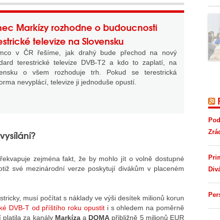
nec Markízy rozhodne o budoucnosti
estrické televize na Slovensku
ímco v ČR řešíme, jak drahý bude přechod na nový
dard terestrické televize DVB-T2 a kdo to zaplatí, na
vensku o všem rozhoduje trh. Pokud se terestrická
forma nevyplácí, televize ji jednoduše opustí.
Pod
ysílání?
Zrá
Pri
ekvapuje zejména fakt, že by mohlo jít o volně dostupné
otiž své mezinárodní verze poskytují divákům v placeném
Div
Per
tricky, musí počítat s náklady ve výši desítek milionů korun
é DVB-T od příštího roku opustit
i s ohledem na poměrně
 platila za kanály
Markíza
a
DOMA
přibližně 5 milionů EUR