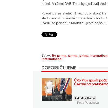
ročně. V rámci DVB-T poskytuje i svůj třetí
Pokud by se skutečně rozhodla skončit s
sledovanosti o několik procentních bodů. 
uvedl, že jednání s Markízou ještě nejsou u
Štítky:
ftv prima
,
prima
,
prima internation
international
DOPORUČUJEME
ČRo Plus spustil podc
Čekání na prezident
Aktuality
,
Radio
Petra Poláchová