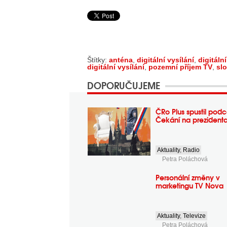
Štítky:
anténa
,
digitální vysílání
,
digitáln
digitální vysílání
,
pozemní příjem TV
,
sl
DOPORUČUJEME
ČRo Plus spustil podc
Čekání na prezident
Aktuality
,
Radio
Petra Poláchová
Personální změny v
marketingu TV Nova
Aktuality
,
Televize
Petra Poláchová