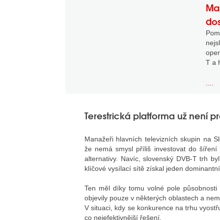
Mar
dos
Pom
nej
oper
T a 
....
Terestrická platforma už není pr
Manažeři hlavních televizních skupin na S
že nemá smysl příliš investovat do šíření
alternativy. Navíc, slovenský DVB-T trh b
klíčové vysílací sítě získal jeden dominantní
Ten měl díky tomu volné pole působnosti a
objevily pouze v některých oblastech a nem
V situaci, kdy se konkurence na trhu vyost
co nejefektivnější řešení.