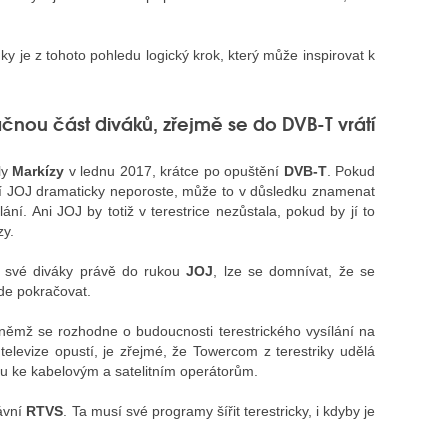
y je z tohoto pohledu logický krok, který může inspirovat k
ačnou část diváků, zřejmě se do DVB-T vrátí
ly
Markízy
v lednu 2017, krátce po opuštění
DVB-T
. Pokud
ní JOJ dramaticky neporoste, může to v důsledku znamenat
ání. Ani JOJ by totiž v terestrice nezůstala, pokud by jí to
zy.
 své diváky právě do rukou
JOJ
, lze se domnívat, že se
ude pokračovat.
němž se rozhodne o budoucnosti terestrického vysílání na
televize opustí, je zřejmé, že Towercom z terestriky udělá
vu ke kabelovým a satelitním operátorům.
rávní
RTVS
. Ta musí své programy šířit terestricky, i kdyby je