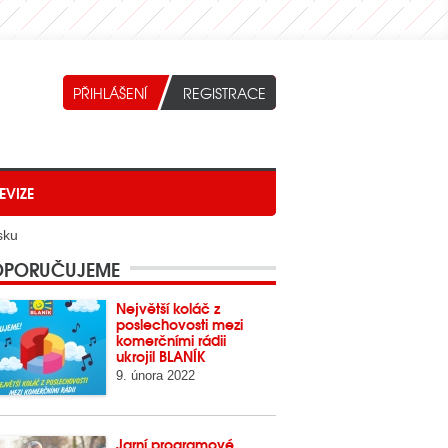
EVIZE
sku
PORUČUJEME
Největší koláč z
poslechovosti mezi
komerčními rádii
ukrojil BLANÍK
9. února 2022
Jarní programové