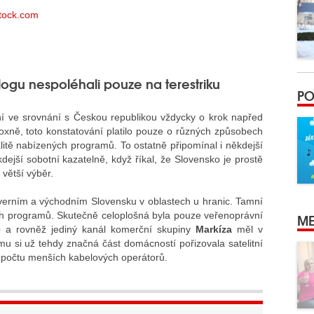
logu nespoléhali pouze na terestriku
PO
ání ve srovnání s Českou republikou vždycky o krok napřed
doxně, toto konstatování platilo pouze o různých způsobech
alitě nabízených programů. To ostatně připomínal i někdejší
ejší sobotní kazatelně, když říkal, že Slovensko je prostě
větší výběr.
verním a východním Slovensku v oblastech u hranic. Tamní
ch programů. Skutečně celoplošná byla pouze veřenoprávní
ME
e
a rovněž jediný kanál komerční skupiny
Markíza
měl v
omu si už tehdy značná část domácností pořizovala satelitní
ho počtu menších kabelových operátorů.