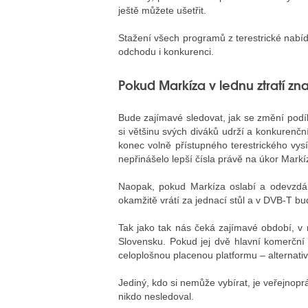
ještě můžete ušetřit.
Stažení všech programů z terestrické nabídk
odchodu i konkurenci.
Pokud Markíza v lednu ztratí zn
Bude zajímavé sledovat, jak se změní podí
si většinu svých diváků udrží a konkurenč
konec volně přístupného terestrického vysíl
nepřinášelo lepší čísla právě na úkor Markí
Naopak, pokud Markíza oslabí a odevzdá
okamžitě vrátí za jednací stůl a v DVB-T b
Tak jako tak nás čeká zajímavé období, v 
Slovensku. Pokud jej dvě hlavní komerční 
celoplošnou placenou platformu – alternati
Jediný, kdo si nemůže vybírat, je veřejnop
nikdo nesledoval.