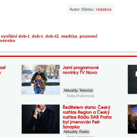
Autor článku:
redakce
í vysílání dvb-t
,
dvb-t
,
dvb-t2
,
markíza
,
pozemní
ovensko
ast
Jarní programové
a
novinky TV Nova
Aktuality
,
Televize
Petra Poláchová
Ředitelem stanic Český
rozhlas Region a Český
rozhlas Rádio DAB Praha
byl jmenován Petr
Sznapka
Aktuality
,
Radio