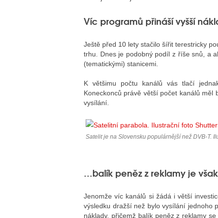
Víc programů přináší vyšší ná
Ještě před 10 lety stačilo šířit terestricky 
trhu. Dnes je podobný podíl z říše snů, a ab
(tematickými) stanicemi.
K většimu počtu kanálů vás tlačí jedna
Koneckonců právě větší počet kanálů měl b
vysílání.
Satelit je na Slovensku populárnější než DVB-T. Il
…balík peněz z reklamy je vš
Jenomže víc kanálů si žádá i větší investi
výsledku dražší než bylo vysílání jednoho
náklady, přičemž balík peněz z reklamy se