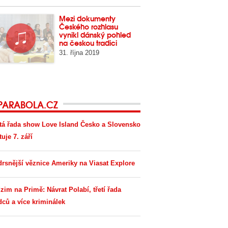
Mezi dokumenty
Českého rozhlasu
vynikl dánský pohled
na českou tradici
31. října 2019
PARABOLA.CZ
tá řada show Love Island Česko a Slovensko
tuje 7. září
drsnější věznice Ameriky na Viasat Explore
zim na Primě: Návrat Polabí, třetí řada
dců a více kriminálek