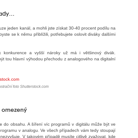
klady…
pouze jeden kanál, a mohli jste získat 30-40 procent podílu na
yste se k němu přiblížili, potřebujete oslovit diváky dalšími
k konkurence a vyšší nároky už má i většinový divák.
ýt tou hlavní výhodou přechodu z analogového na digitalní
ustrační foto Shutterstock.com
ak omezený
ce do obsahu. A šíření víc programů v digitálu může být ve
 programu v analogu. Ve všech případech vám tedy stoupají
 nezvyšuje. V takovém případě musíte citlivě zvažovat, kde