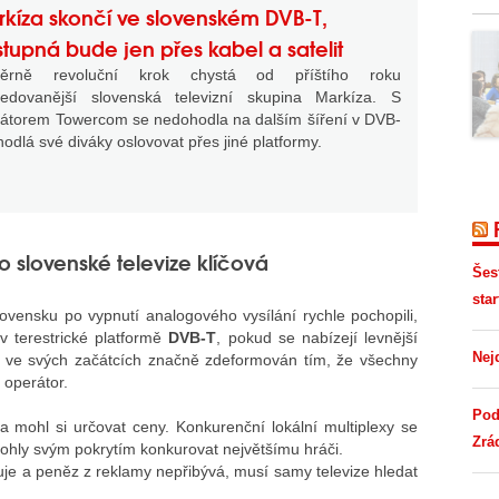
kíza skončí ve slovenském DVB-T,
tupná bude jen přes kabel a satelit
ěrně revoluční krok chystá od příštího roku
sledovanější slovenská televizní skupina Markíza. S
átorem Towercom se nedohodla na dalším šíření v DVB-
hodlá své diváky oslovovat přes jiné platformy.
o slovenské televize klíčová
Šes
star
lovensku po vypnutí analogového vysílání rychle pochopili,
 v terestrické platformě
DVB-T
, pokud se nabízejí levnější
Nej
yl ve svých začátcích značně zdeformován tím, že všechny
 operátor.
Pod
 mohl si určovat ceny. Konkurenční lokální multiplexy se
Zrá
ohly svým pokrytím konkurovat největšímu hráči.
řuje a peněz z reklamy nepřibývá, musí samy televize hledat