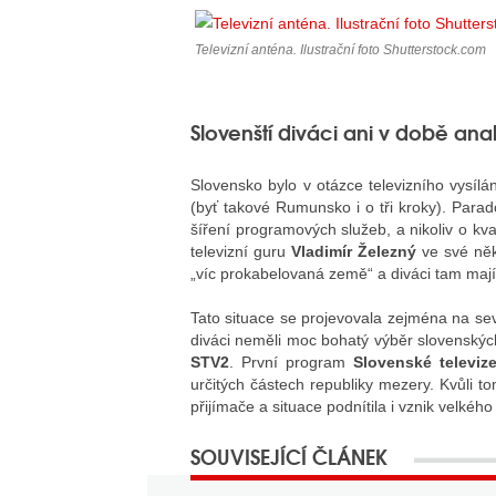
Televizní anténa. Ilustrační foto Shutterstock.com
Slovenští diváci ani v době ana
Slovensko bylo v otázce televizního vysíl
(byť takové Rumunsko i o tři kroky). Para
šíření programových služeb, a nikoliv o kv
televizní guru
Vladimír Železný
ve své někd
„víc prokabelovaná země“ a diváci tam mají 
Tato situace se projevovala zejména na se
diváci neměli moc bohatý výběr slovenský
STV2
. První program
Slovenské televiz
určitých částech republiky mezery. Kvůli t
přijímače a situace podnítila i vznik velké