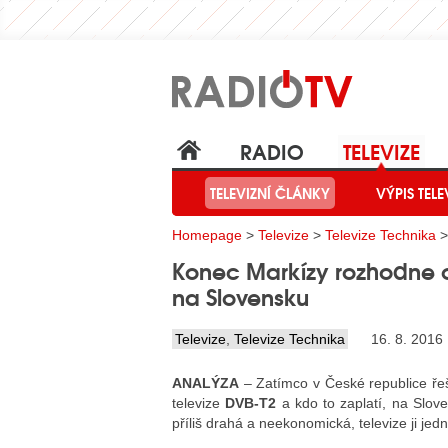
RADIO
TELEVIZE
TELEVIZNÍ ČLÁNKY
VÝPIS TELE
Homepage
>
Televize
>
Televize Technika
>
Konec Markízy rozhodne o 
na Slovensku
Televize
,
Televize Technika
16. 8. 2016
ANALÝZA
– Zatímco v České republice řeš
televize
DVB-T2
a kdo to zaplatí, na Slove
příliš drahá a neekonomická, televize ji jed