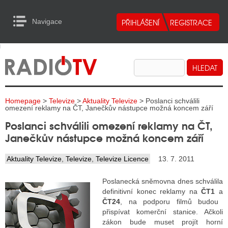
Navigace
urn to Content
Navigace
E
ALITY RADIA
ALITY TELEVIZE
Homepage
>
Televize
>
Aktuality Televize
> Poslanci schválili
ALITY INTERNET
omezení reklamy na ČT, Janečkův nástupce možná koncem září
Poslanci schválili omezení reklamy na ČT,
ALITY TISK
Janečkův nástupce možná koncem září
Aktuality Televize
,
Televize
,
Televize Licence
13. 7. 2011
ALITY RADIA
Poslanecká sněmovna dnes schválila
S RÁDIÍ
definitivní konec reklamy na
ČT1
a
ČT24
, na podporu filmů budou
ECHOVOST RÁDIÍ
přispívat komerční stanice. Ačkoli
zákon bude muset projít horní
O VYSÍLAČE