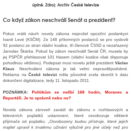
úplně. Zdroj: Archiv České televize
Co když zákon neschválí Senát a prezident?
Pokus vrátit návrh novely zákona neprošel opoziční poslankyni
Ivaně Levé (KSČM). Ze 148 přítomných poslanců se pro vyslovili
92 poslanci ze stran vládní koalice, tři členové ČSSD a nezařazený
Jaroslav Škárka. Pokud by zákon neschválil Senát ČR, musela by
jej PSPČR přehlasovat 101 hlasem (vládní koalice však disponuje
pohodlnou většinou). Podepsat musí novelu ještě prezident
Václav
Klaus
. Neschválení zákona je tak velmi nepravděpodobné.
Reklama na
České televizi
měla původně zcela skončit k datu
dokončení digitalizace, tedy 11. listopadu 2011.
POZNÁMKA:
Politikům se nelíbí 168 hodin, Moravec a
Reportéři. Je to správně nebo ne?
Novela zákona zároveň zavádí do zákonu o rozhlasových a
televizních poplatků ustanovení, které osvobozuje některé
přijímače od poplatku: „
Osvobozeny budou přístroje, které jejich
majitel upravil k trvalému užívání výlučně pro jiné účely než pro