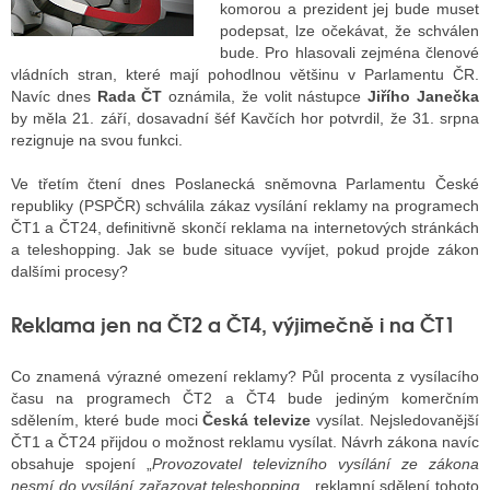
komorou a prezident jej bude muset
podepsat, lze očekávat, že schválen
bude. Pro hlasovali zejména členové
ALITY TELEVIZE
vládních stran, které mají pohodlnou většinu v Parlamentu ČR.
Navíc dnes
Rada ČT
oznámila, že volit nástupce
Jiřího Janečka
 TELEVIZÍ
by měla 21. září, dosavadní šéf Kavčích hor potvrdil, že 31. srpna
rezignuje na svou funkci.
VIZNÍ VYSÍLAČE
Ve třetím čtení dnes Poslanecká sněmovna Parlamentu České
republiky (PSPČR) schválila zákaz vysílání reklamy na programech
ČT1 a ČT24, definitivně skončí reklama na internetových stránkách
ALITY INTERNET
a teleshopping. Jak se bude situace vyvíjet, pokud projde zákon
dalšími procesy?
RNETOVÁ RÁDIA
Reklama jen na ČT2 a ČT4, výjimečně i na ČT1
RNETOVÉ STRÁNKY RÁDIÍ
RNETOVÉ STRÁNKY TV
Co znamená výrazné omezení reklamy? Půl procenta z vysílacího
času na programech ČT2 a ČT4 bude jediným komerčním
sdělením, které bude moci
Česká televize
vysílat. Nejsledovanější
ČT1 a ČT24 přijdou o možnost reklamu vysílat. Návrh zákona navíc
ALITY TISK
obsahuje spojení „
Provozovatel televizního vysílání ze zákona
nesmí do vysílání zařazovat teleshopping
„, reklamní sdělení tohoto