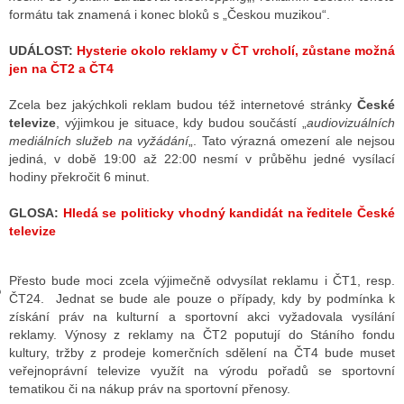
formátu tak znamená i konec bloků s „Českou muzikou“.
UDÁLOST:
Hysterie okolo reklamy v ČT vrcholí, zůstane možná
GY
jen na ČT2 a ČT4
 SE STÁT BLOGEREM
Zcela bez jakýchkoli reklam budou též internetové stránky
České
televize
, výjimkou je situace, kdy budou součástí „
audiovizuálních
EX BLOGERA
mediálních služeb na vyžádání
„. Tato výrazná omezení ale nejsou
jediná, v době 19:00 až 22:00 nesmí v průběhu jedné vysílací
hodiny překročit 6 minut.
UZE
GLOSA:
Hledá se politicky vhodný kandidát na ředitele České
televize
X DISKUTÉRA NA RADIOTV
IV STARŠÍCH DISKUZÍ
Přesto bude moci zcela výjimečně odvysílat reklamu i ČT1, resp.
ČT24. Jednat se bude ale pouze o případy, kdy by podmínka k
získání práv na kulturní a sportovní akci vyžadovala vysílání
reklamy. Výnosy z reklamy na ČT2 poputují do Stáního fondu
kultury, tržby z prodeje komerčních sdělení na ČT4 bude muset
veřejnoprávní televize využít na výrodu pořadů se sportovní
tematikou či na nákup práv na sportovní přenosy.