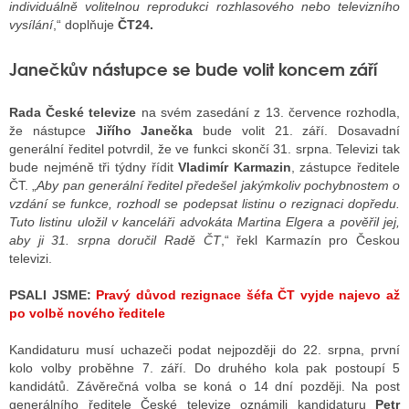
individuálně volitelnou reprodukci rozhlasového nebo televizního
vysílání
,“ doplňuje
ČT24.
Janečkův nástupce se bude volit koncem září
Rada České televize
na svém zasedání z 13. července rozhodla,
že nástupce
Jiřího Janečka
bude volit 21. září. Dosavadní
generální ředitel potvrdil, že ve funkci skončí 31. srpna. Televizi tak
bude nejméně tři týdny řídit
Vladimír Karmazin
, zástupce ředitele
ČT. „
Aby pan generální ředitel předešel jakýmkoliv pochybnostem o
vzdání se funkce, rozhodl se podepsat listinu o rezignaci dopředu.
Tuto listinu uložil v kanceláři advokáta Martina Elgera a pověřil jej,
aby ji 31. srpna doručil Radě ČT
,“ řekl Karmazín pro Českou
televizi.
PSALI JSME:
Pravý důvod rezignace šéfa ČT vyjde najevo až
po volbě nového ředitele
Kandidaturu musí uchazeči podat nejpozději do 22. srpna, první
kolo volby proběhne 7. září. Do druhého kola pak postoupí 5
kandidátů. Závěrečná volba se koná o 14 dní později. Na post
generálního ředitele České televize oznámili kandidaturu
Petr