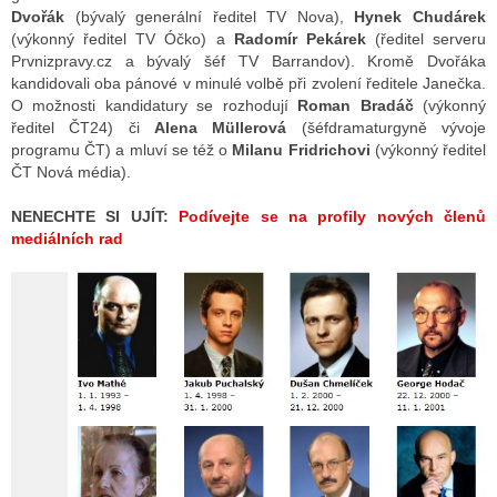
Dvořák
(bývalý generální ředitel TV Nova),
Hynek Chudárek
(výkonný ředitel TV Óčko) a
Radomír Pekárek
(ředitel serveru
Prvnizpravy.cz a bývalý šéf TV Barrandov). Kromě Dvořáka
kandidovali oba pánové v minulé volbě při zvolení ředitele Janečka.
O možnosti kandidatury se rozhodují
Roman Bradáč
(výkonný
ředitel ČT24) či
Alena Müllerová
(šéfdramaturgyně vývoje
programu ČT) a mluví se též o
Milanu Fridrichovi
(výkonný ředitel
ČT Nová média).
NENECHTE SI UJÍT:
Podívejte se na profily nových členů
mediálních rad