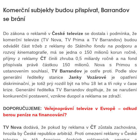
Komerční subjekty budou přispívat, Barrandov
se brání
Do zákona o reklamě v
České televize
se dostala i podmínka, že
komerční televize (TV Nova, TV Prima a TV Barrandov) budou
odvádět část tržeb z reklamy do
Státního fondu na podporu a
rozvoj kinematografie
, má se jedna o 150 milionů korun ročně,
příjmy z reklamy
ČT
činili zhruba 0,5 miliardy ročně a na fond
přispívala právě částkou 150 milionů. Nova s Primou s
ustanovením souhlasí,
TV Barrandov
je ostře proti. Podle slov
generální ředitelky stanice
Janky Vozárové
je opatření
diskriminační, je totiž prý rozdíl být na trhu 18 let a tři roky v čase
krize. Generální ředitelka TV Barrandov doplňuje, že se narušení
konkurenční postavení, vznikne duopol a reklama se zdraží.
DOPORUČUJEME:
Veřejnoprávní televize v Evropě – odkud
berou peníze na financování?
TV Nova
dodává, že pokud by reklama v
ČT
zůstala zachována,
hrozila by České republice arbitráž. Proti omezení reklamy v České
televize je též
Asociace českých reklamních agentur a