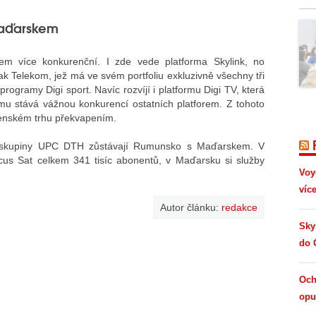
Maďarskem
m více konkurenční. I zde vede platforma Skylink, no
ak Telekom, jež má ve svém portfoliu exkluzivně všechny tři
rogramy Digi sport. Navíc rozvíjí i platformu Digi TV, která
mu stává vážnou konkurencí ostatních platforem. Z tohoto
ovenském trhu překvapením.
žby skupiny UPC DTH zůstávají Rumunsko s Maďarskem. V
s Sat celkem 341 tisíc abonentů, v Maďarsku si služby
Voy
víc
Autor článku:
redakce
Sky
do 
Och
opus