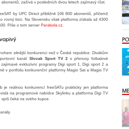
íc abonentů, zažívá v posledních dvou letech zajímavý růst.
eSAT by UPC Direct přibližně 106 800 abonentů, přičemž
l o rovný tisíc. Na Slovensku však platforma získala až 4300
500. Píše o tom server
Parabola.cz
.
kvapivý
PO
ohem silnější konkurenci než v České republice. Divákům
sportovní kanál
Slovak Sport TV 2
s přenosy fotbalové
zajímavé exkluzivní programy Digi sport 1, Digi sport 2 a
ivně v portfoliu konkurenční platformy Magio Sat a Magio TV
eb je reálnou konkurencí freeSATu prakticky jen platforma
ME
závislá na programové nabídce Skylinku a platforma Digi TV
, spíš čeká na svého kupce.