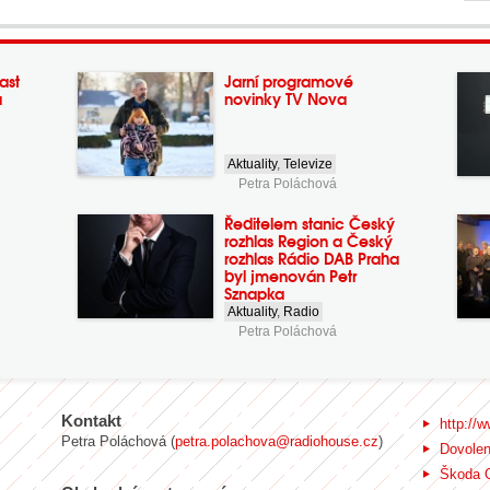
ast
Jarní programové
a
novinky TV Nova
Aktuality
,
Televize
Petra Poláchová
Ředitelem stanic Český
rozhlas Region a Český
rozhlas Rádio DAB Praha
byl jmenován Petr
Sznapka
Aktuality
,
Radio
Petra Poláchová
Kontakt
http://w
Petra Poláchová (
petra.polachova@radiohouse.cz
)
Dovole
Škoda 