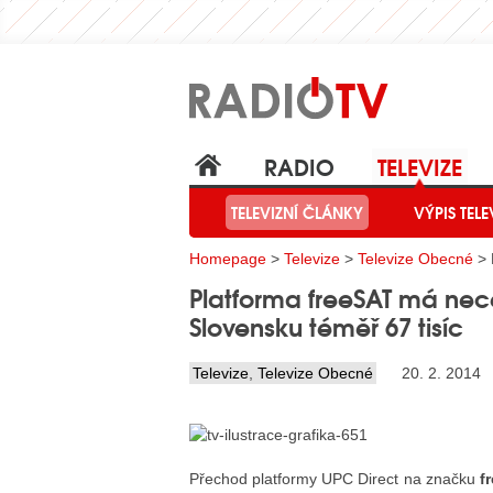
RADIO
TELEVIZE
TELEVIZNÍ ČLÁNKY
VÝPIS TELE
Homepage
>
Televize
>
Televize Obecné
> 
Platforma freeSAT má nece
Slovensku téměř 67 tisíc
Televize
,
Televize Obecné
20. 2. 2014
Přechod platformy UPC Direct na značku
f