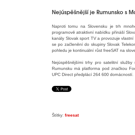
Nejúspěšnější je Rumunsko s 
Naproti tomu na Slovensku je trh mnohe
programově atraktivní nabídku přináší Slov
kanály Slovak sport TV a provozuje vlastní p
se po začlenění do skupiny Slovak Teleko
pohledu je kontinuální růst freeSAT na sl
Nejúspěšnějšími trhy pro satelitní slu
Rumunsku má platforma pod značkou Focu
UPC Direct předplácí 264 600 domácností.
Štítky:
freesat