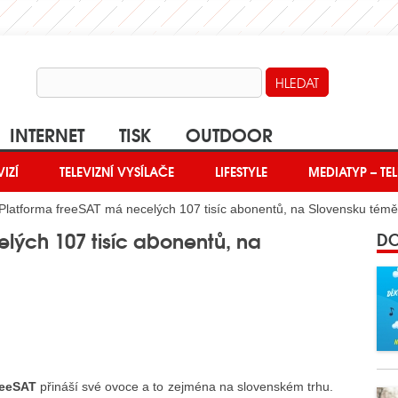
INTERNET
TISK
OUTDOOR
VIZÍ
TELEVIZNÍ VYSÍLAČE
LIFESTYLE
MEDIATYP – TEL
Platforma freeSAT má necelých 107 tisíc abonentů, na Slovensku téměř
lých 107 tisíc abonentů, na
DO
reeSAT
přináší své ovoce a to zejména na slovenském trhu.