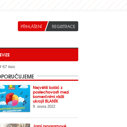
EVIZE
 67 tisíc
PORUČUJEME
Největší koláč z
poslechovosti mezi
komerčními rádii
ukrojil BLANÍK
9. února 2022
Jarní programové