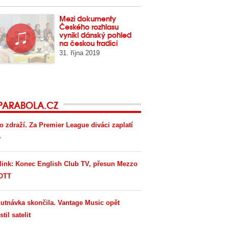
Mezi dokumenty
Českého rozhlasu
vynikl dánský pohled
na českou tradici
31. října 2019
PARABOLA.CZ
o zdraží. Za Premier League diváci zaplatí
e
link: Konec English Club TV, přesun Mezzo
OTT
utnávka skončila. Vantage Music opět
til satelit