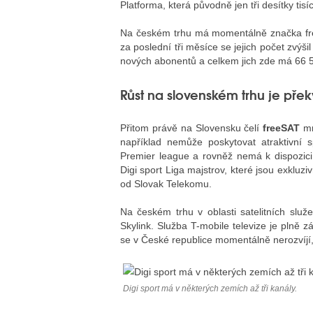
Platforma, která původně jen tři desítky tis
Na českém trhu má momentálně značka fre
za poslední tři měsíce se jejich počet zvýši
nových abonentů a celkem jich zde má 66 
Růst na slovenském trhu je pře
Přitom právě na Slovensku čelí
freeSAT
mn
například nemůže poskytovat atraktivní 
Premier league a rovněž nemá k dispozici 
Digi sport Liga majstrov, které jsou exkluz
od Slovak Telekomu.
Na českém trhu v oblasti satelitních služ
Skylink. Služba T-mobile televize je plně 
se v České republice momentálně nerozvíjí
Digi sport má v některých zemích až tři kanály.