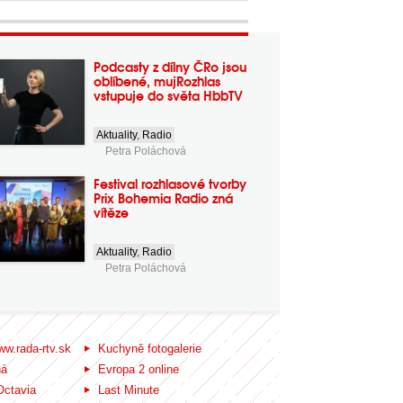
Podcasty z dílny ČRo jsou
oblíbené, mujRozhlas
vstupuje do světa HbbTV
Aktuality
,
Radio
Petra Poláchová
Festival rozhlasové tvorby
Prix Bohemia Radio zná
vítěze
Aktuality
,
Radio
Petra Poláchová
ww.rada-rtv.sk
Kuchyně fotogalerie
ná
Evropa 2 online
Octavia
Last Minute