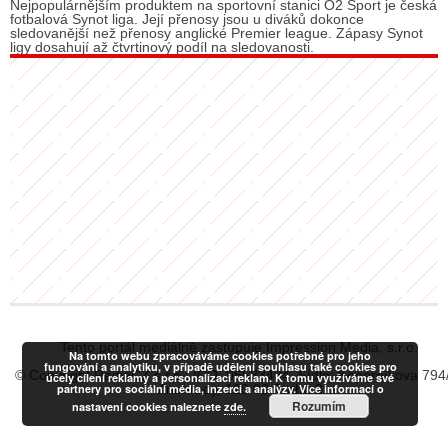
Nejpopulárnějším produktem na sportovní stanici O2 Sport je česká
fotbalová Synot liga. Její přenosy jsou u diváků dokonce
sledovanější než přenosy anglické Premier league. Zápasy Synot
ligy dosahují až čtvrtinový podíl na sledovanosti.
Tento portál mediálně zastupuje Impression Media, s.r.o.
Na tomto webu zpracováváme cookies potřebné pro jeho
fungování a analytiku, v případě udělení souhlasu také cookies pro
© Copyright RadiaCZ s.r.o., IČO: 06533434, Sídlo: Koperníkova 794
účely cílení reklamy a personalizaci reklam. K tomu využíváme své
partnery pro sociální média, inzerci a analýzy. Více informací o
Vinohrady, 120 00 Praha 2
Rozumím
nastavení cookies naleznete
zde.