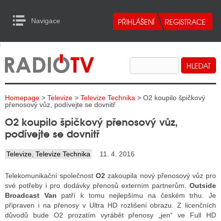
Navigace
urn to Content
Navigace
E
ALITY RADIA
ALITY TELEVIZE
Homepage
>
Televize
>
Televize Technika
> O2 koupilo špičkový
ALITY INTERNET
přenosový vůz, podívejte se dovnitř
O2 koupilo špičkový přenosový vůz,
ALITY TISK
podívejte se dovnitř
Televize
,
Televize Technika
11. 4. 2016
ALITY RADIA
Telekomunikační společnost
O2
zakoupila nový přenosový vůz pro
S RÁDIÍ
své potřeby i pro dodávky přenosů externím partnerům.
Outside
Broadcast Van
patří k tomu nejlepšímu na českém trhu. Je
ECHOVOST RÁDIÍ
připraven i na přenosy v Ultra HD rozlišení obrazu. Z licenčních
důvodů bude O2 prozatím vyrábět přenosy „jen“ ve Full HD
O VYSÍLAČE