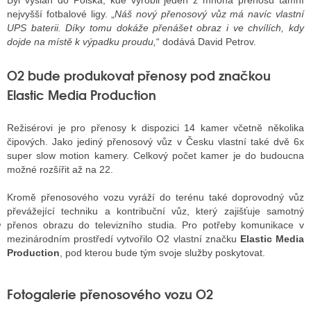
Byl vyslán do Polska, kde vyrobil jeden z mnoha přenosů tamní
nejvyšší fotbalové ligy. „
Náš nový přenosový vůz má navíc vlastní
UPS baterii. Díky tomu dokáže přenášet obraz i ve chvílích, kdy
dojde na místě k výpadku proudu,
“ dodává David Petrov.
GY
O2 bude produkovat přenosy pod značkou
 SE STÁT BLOGEREM
Elastic Media Production
EX BLOGERA
Režisérovi je pro přenosy k dispozici 14 kamer včetně několika
čipových. Jako jediný přenosový vůz v Česku vlastní také dvě 6x
UZE
super slow motion kamery. Celkový počet kamer je do budoucna
možné rozšířit až na 22.
X DISKUTÉRA NA RADIOTV
Kromě přenosového vozu vyráží do terénu také doprovodný vůz
IV STARŠÍCH DISKUZÍ
převážející techniku a kontribuční vůz, který zajišťuje samotný
přenos obrazu do televizního studia. Pro potřeby komunikace v
mezinárodním prostředí vytvořilo O2 vlastní značku
Elastic Media
Production
, pod kterou bude tým svoje služby poskytovat.
Fotogalerie přenosového vozu O2