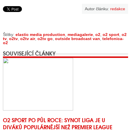
Autor článku:
redakce
Štítky:
elastic media production
,
mediagalerie
,
o2
,
o2 sport
,
o2
tv
,
o2tv
,
o2tv air
,
o2tv go
,
outside broadcast van
,
telefonica-
o2
SOUVISEJÍCÍ ČLÁNKY
O2 SPORT PO PŮL ROCE: SYNOT LIGA JE U
DIVÁKŮ POPULÁRNĚJŠÍ NEŽ PREMIER LEAGUE