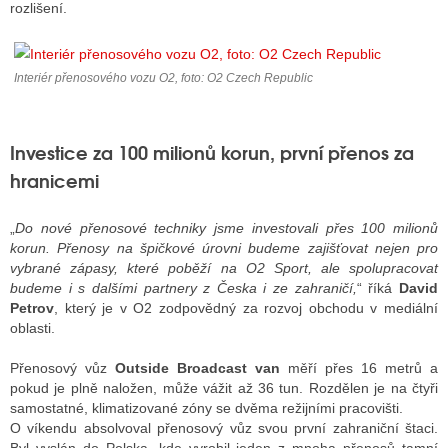
rozlišení.
ALITY TELEVIZE
Interiér přenosového vozu O2, foto: O2 Czech Republic
 TELEVIZÍ
VIZNÍ VYSÍLAČE
Investice za 100 milionů korun, první přenos za
hranicemi
ALITY INTERNET
„
Do nové přenosové techniky jsme investovali přes 100 milionů
korun. Přenosy na špičkové úrovni budeme zajišťovat nejen pro
RNETOVÁ RÁDIA
vybrané zápasy, které poběží na O2 Sport, ale spolupracovat
budeme i s dalšími partnery z Česka i ze zahraničí,
“ říká
David
RNETOVÉ STRÁNKY RÁDIÍ
Petrov
, který je v O2 zodpovědný za rozvoj obchodu v mediální
oblasti.
RNETOVÉ STRÁNKY TV
Přenosový vůz
Outside Broadcast van
měří přes 16 metrů a
pokud je plně naložen, může vážit až 36 tun. Rozdělen je na čtyři
samostatné, klimatizované zóny se dvěma režijními pracovišti.
ALITY TISK
O víkendu absolvoval přenosový vůz svou první zahraniční štaci.