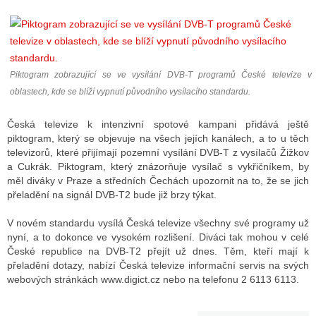
ALITY TELEVIZE
 TELEVIZÍ
Piktogram zobrazující se ve vysílání DVB-T programů České televize v
oblastech, kde se blíží vypnutí původního vysílacího standardu.
VIZNÍ VYSÍLAČE
Česká televize k intenzivní spotové kampani přidává ještě
piktogram, který se objevuje na všech jejích kanálech, a to u těch
televizorů, které přijímají pozemní vysílání DVB-T z vysílačů Žižkov
ALITY INTERNET
a Cukrák. Piktogram, který znázorňuje vysílač s vykřičníkem, by
RNETOVÁ RÁDIA
měl diváky v Praze a středních Čechách upozornit na to, že se jich
přeladění na signál DVB-T2 bude již brzy týkat.
RNETOVÉ STRÁNKY RÁDIÍ
V novém standardu vysílá Česká televize všechny své programy už
RNETOVÉ STRÁNKY TV
nyní, a to dokonce ve vysokém rozlišení. Diváci tak mohou v celé
České republice na DVB-T2 přejít už dnes. Těm, kteří mají k
přeladění dotazy, nabízí Česká televize informační servis na svých
webových stránkách www.digict.cz nebo na telefonu 2 6113 6113.
ALITY TISK