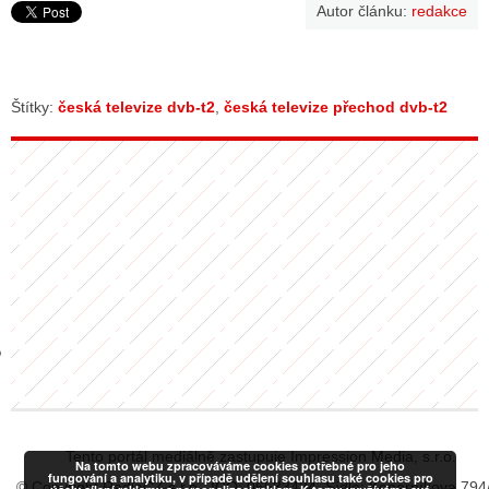
Autor článku:
redakce
GY
Štítky:
česká televize dvb-t2
,
česká televize přechod dvb-t2
 SE STÁT BLOGEREM
EX BLOGERA
UZE
X DISKUTÉRA NA RADIOTV
IV STARŠÍCH DISKUZÍ
Tento portál mediálně zastupuje Impression Media, s.r.o.
Na tomto webu zpracováváme cookies potřebné pro jeho
fungování a analytiku, v případě udělení souhlasu také cookies pro
© Copyright RadiaCZ s.r.o., IČO: 06533434, Sídlo: Koperníkova 794