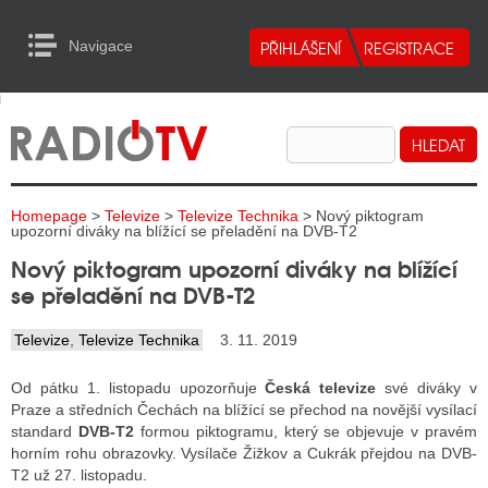
Navigace
urn to Content
Navigace
E
ALITY RADIA
ALITY TELEVIZE
Homepage
>
Televize
>
Televize Technika
> Nový piktogram
ALITY INTERNET
upozorní diváky na blížící se přeladění na DVB-T2
Nový piktogram upozorní diváky na blížící
ALITY TISK
se přeladění na DVB-T2
Televize
,
Televize Technika
3. 11. 2019
ALITY RADIA
Od pátku 1. listopadu upozorňuje
Česká televize
své diváky v
S RÁDIÍ
Praze a středních Čechách na blížící se přechod na novější vysílací
standard
DVB-T2
formou piktogramu, který se objevuje v pravém
ECHOVOST RÁDIÍ
horním rohu obrazovky. Vysílače Žižkov a Cukrák přejdou na DVB-
T2 už 27. listopadu.
O VYSÍLAČE