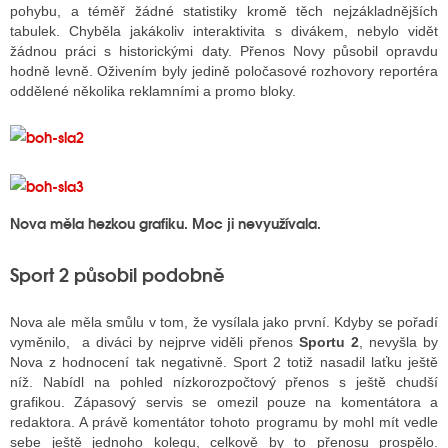
pohybu, a téměř žádné statistiky kromě těch nejzákladnějších
tabulek. Chyběla jakákoliv interaktivita s divákem, nebylo vidět
žádnou práci s historickými daty. Přenos Novy působil opravdu
hodně levně. Oživením byly jedině poločasové rozhovory reportéra
oddělené několika reklamními a promo bloky.
Nova měla hezkou grafiku. Moc ji nevyužívala.
Sport 2 působil podobně
Nova ale měla smůlu v tom, že vysílala jako první. Kdyby se pořadí
vyměnilo, a diváci by nejprve viděli přenos
Sportu 2
, nevyšla by
Nova z hodnocení tak negativně. Sport 2 totiž nasadil laťku ještě
níž. Nabídl na pohled nízkorozpočtový přenos s ještě chudší
grafikou. Zápasový servis se omezil pouze na komentátora a
redaktora. A právě komentátor tohoto programu by mohl mít vedle
sebe ještě jednoho kolegu, celkově by to přenosu prospělo.