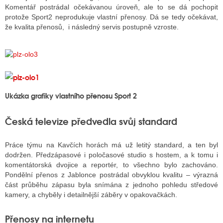
Komentář postrádal očekávanou úroveň, ale to se dá pochopit
protože Sport2 neprodukuje vlastní přenosy. Dá se tedy očekávat,
že kvalita přenosů, i následný servis postupně vzroste.
Ukázka grafiky vlastního přenosu Sport 2
Česká televize předvedla svůj standard
Práce týmu na Kavčích horách má už letitý standard, a ten byl
dodržen. Předzápasové i poločasové studio s hostem, a k tomu i
komentátorská dvojice a reportér, to všechno bylo zachováno.
Pondělní přenos z Jablonce postrádal obvyklou kvalitu – výrazná
část průběhu zápasu byla snímána z jednoho pohledu středové
kamery, a chyběly i detailnější záběry v opakovačkách.
Přenosy na internetu