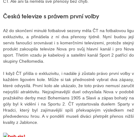
ČT. Ale ani ta neměla své přenosy bez chyb.
Česká televize s právem první volby
ALITY TELEVIZE
Až do skončení minulé fotbalové sezony měla ČT na fotbalovou ligu
 TELEVIZÍ
exkluzivitu, a přinášela z ní dva přenosy týdně. Nyní budou její
servis fanoušci srovnávat i s komerčními televizemi, protože stejný
VIZNÍ VYSÍLAČE
produkt zakoupila televize Nova pro svůj hlavní kanál i pro Nova
sport. Třetím vzadu je kabelový a satelitní kanál Sport 2 patřící do
skupiny Chellomedia.
ALITY INTERNET
I když ČT přišla o exkluzivitu, i nadále ji zůstalo právo první volby v
RNETOVÁ RÁDIA
každém ligovém kole. Může si tak přednostně vybrat dva zápasy,
které odvysílá. První kolo ale ukázalo, že toto právo nemusí zaručit
RNETOVÉ STRÁNKY RÁDIÍ
nejvyšší atraktivitu. Nejzajímavější duel odvysílala Nova v podobě
pražského derby mezi Bohemians 1905 a Slavii a zápas bohatý na
RNETOVÉ STRÁNKY TV
góly byl k vidění i na Sportu 2. ČT vystartovala duelem Sparty v
Hradci, který byl zajímavější spíš překvapivým výsledkem než
předvedenou hrou. A v pondělí museli diváci přetrpět přenos nižší
kvality z Jablonce.
ALITY TISK