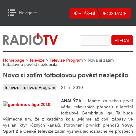
Navigace
urn to Content
Navigace
E
ALITY RADIA
ALITY TELEVIZE
Homepage
>
Televize
>
Televize Program
> Nova si zatím
ALITY INTERNET
fotbalovou pověst nezlepšila
Nova si zatím fotbalovou pověst nezlepšila
ALITY TISK
Televize
,
Televize Program
21. 7. 2010
ALITY RADIA
ANALÝZA
– Máme za sebou první
várku televizních přenosů z letošní
S RÁDIÍ
fotbalové Gambrinus ligy. Ta bude
výjimečná tím, že z každého kola uvidíme až čtyři zápasy ve
ECHOVOST RÁDIÍ
vysílání čtyř různých kanálů. Porovnání prvních přenosů
Novy,
Sport 2
a
České televize
zatím vyznívá jednoznačně ve prospěch
O VYSÍLAČE