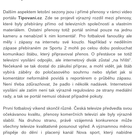
Dalším aspektem letošní sezony jsou i přímé přenosy v rámci video
portálu
Tipovani.cz
. Zde se projevil výrazný rozdíl mezi přenosy,
které byly přebírány přímo od televizních společností a vlastním
materiálem. Ostatní přenosy totiž portál snímal pouze na jednu
kameru a nenabízel k nim komentář. Pro fotbalové fanoušky ale
měly i zápasy na internetu své kouzlo. Například v nedělním
zápase přebíraném ze Sportu 2 mohli po celou dobu poslouchat
komunikaci štábu, který připravoval přenos. O přestávce se totiž
televizní vysílání odpojilo, ale internetový divák zůstal „na hřišti“.
Nečekaně se tak dostal do zákulisí příprav, a mohl vidět, jak štáb
vybírá záběry do poločasového souhrnu nebo slyšet jak si
komentátor neformálně povídá s reportérem o průběhu zápasu.
Není třeba zdůrazňovat, že padlo i několik nadávek. Internetové
vysílání ale zatím není tak výrazně regulováno ze strany mediální
rady, a tak se portál nemusí obávat případné pokuty.
První fotbalový víkend skončil různě. Česká televize předvedla svou
očekávanou kvalitu, přenosy komerčních televizí ale byly výrazně
slabší. Na druhou stranu, právě vzájemná konkurence může
všechny televize kvalitativně posunout vpřed. A významnou měrou
přispěje do dění i placený kanál Nova sport, který nabídne