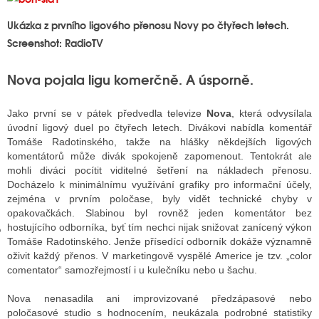
Ukázka z prvního ligového přenosu Novy po čtyřech letech.
Screenshot: RadioTV
GY
Nova pojala ligu komerčně. A úsporně.
 SE STÁT BLOGEREM
EX BLOGERA
Jako první se v pátek předvedla televize
Nova
, která odvysílala
úvodní ligový duel po čtyřech letech. Divákovi nabídla komentář
Tomáše Radotinského, takže na hlášky někdejších ligových
komentátorů může divák spokojeně zapomenout. Tentokrát ale
UZE
mohli diváci pocítit viditelné šetření na nákladech přenosu.
Docházelo k minimálnímu využívání grafiky pro informační účely,
X DISKUTÉRA NA RADIOTV
zejména v prvním poločase, byly vidět technické chyby v
opakovačkách. Slabinou byl rovněž jeden komentátor bez
IV STARŠÍCH DISKUZÍ
hostujícího odborníka, byť tím nechci nijak snižovat zanícený výkon
Tomáše Radotinského. Jenže přísedící odborník dokáže významně
oživit každý přenos. V marketingově vyspělé Americe je tzv. „color
comentator“ samozřejmostí i u kulečníku nebo u šachu.
Nova nenasadila ani improvizované předzápasové nebo
poločasové studio s hodnocením, neukázala podrobné statistiky