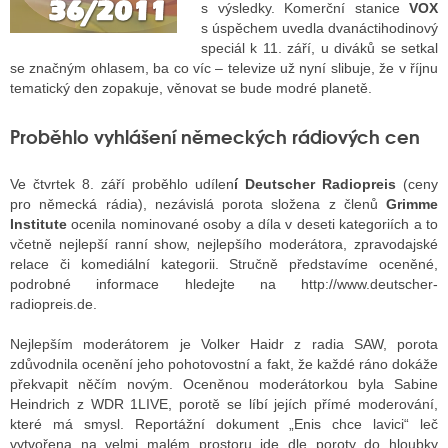
s výsledky. Komerční stanice
VOX
s úspěchem uvedla dvanáctihodinový
speciál k 11. září, u diváků se setkal
ALITY TELEVIZE
se značným ohlasem, ba co víc – televize už nyní slibuje, že v říjnu
tematický den zopakuje, věnovat se bude modré planetě.
 TELEVIZÍ
Proběhlo vyhlášení německých rádiových cen
VIZNÍ VYSÍLAČE
Ve čtvrtek 8. září proběhlo udílen
í Deutscher Radiopreis
(ceny
pro německá rádia), nezávislá porota složena z členů
Grimme
ALITY INTERNET
Institute
ocenila nominované osoby a díla v deseti kategoriích a to
včetně nejlepší ranní show, nejlepšího moderátora, zpravodajské
RNETOVÁ RÁDIA
relace či komediální kategorii. Stručně představíme oceněné,
podrobné informace hledejte na http://www.deutscher-
RNETOVÉ STRÁNKY RÁDIÍ
radiopreis.de.
RNETOVÉ STRÁNKY TV
Nejlepším moderátorem je Volker Haidr z radia SAW, porota
zdůvodnila ocenění jeho pohotovostní a fakt, že každé ráno dokáže
překvapit něčím novým. Oceněnou moderátorkou byla Sabine
Heindrich z WDR 1LIVE, porotě se líbí jejích přímé moderování,
ALITY TISK
které má smysl. Reportážní dokument „Enis chce lavici“ leč
vytvořena na velmi malém prostoru jde dle poroty do hloubky