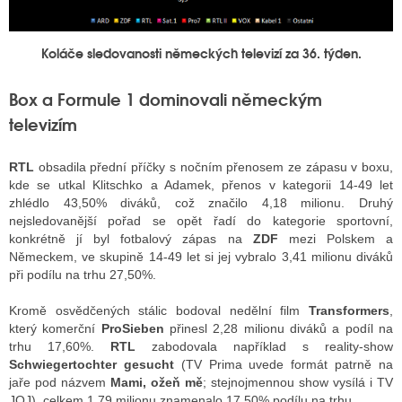
Koláče sledovanosti německých televizí za 36. týden.
Box a Formule 1 dominovali německým
televizím
RTL
obsadila přední příčky s nočním přenosem ze zápasu v boxu,
kde se utkal Klitschko a Adamek, přenos v kategorii 14-49 let
zhlédlo 43,50% diváků, což značilo 4,18 milionu. Druhý
nejsledovanější pořad se opět řadí do kategorie sportovní,
konkrétně jí byl fotbalový zápas na
ZDF
mezi Polskem a
Německem, ve skupině 14-49 let si jej vybralo 3,41 milionu diváků
při podílu na trhu 27,50%.
Kromě osvědčených stálic bodoval nedělní film
Transformers
,
který komerční
ProSieben
přinesl 2,28 milionu diváků a podíl na
trhu 17,60%.
RTL
zabodovala například s reality-show
Schwiegertochter gesucht
(TV Prima uvede formát patrně na
jaře pod názvem
Mami, ožeň mě
; stejnojmennou show vysílá i TV
JOJ), celkem 1,79 milionu znamenalo 17,50% podílu na trhu.