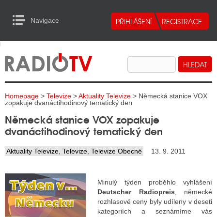
Navigace
urn to Content
Navigace
E
ALITY RADIA
ALITY TELEVIZE
Homepage
>
Televize
>
Aktuality Televize
> Německá stanice VOX
ALITY INTERNET
zopakuje dvanáctihodinový tematický den
Německá stanice VOX zopakuje
ALITY TISK
dvanáctihodinový tematický den
Aktuality Televize
,
Televize
,
Televize Obecné
13. 9. 2011
ALITY RADIA
S RÁDIÍ
Minulý týden proběhlo vyhlášení
Deutscher Radiopreis
, německé
ECHOVOST RÁDIÍ
rozhlasové ceny byly udíleny v deseti
kategoriích a seznámíme vás
O VYSÍLAČE