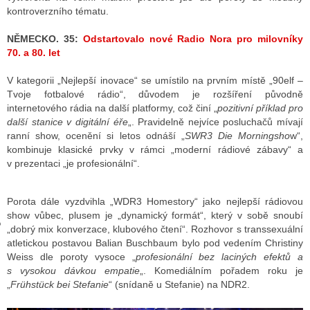
kontroverzního tématu.
NĚMECKO. 35:
Odstartovalo nové Radio Nora pro milovníky
GY
70. a 80. let
 SE STÁT BLOGEREM
V kategorii „Nejlepší inovace“ se umístilo na prvním místě „90elf –
Tvoje fotbalové rádio“, důvodem je rozšíření původně
EX BLOGERA
internetového rádia na další platformy, což činí „
pozitivní příklad pro
další stanice v digitální éře
„. Pravidelně nejvíce posluchačů mívají
ranní show, ocenění si letos odnáší „
SWR3 Die Morningsho
w“,
kombinuje klasické prvky v rámci „moderní rádiové zábavy“ a
UZE
v prezentaci „je profesionální“.
X DISKUTÉRA NA RADIOTV
Porota dále vyzdvihla „WDR3 Homestory“ jako nejlepší rádiovou
IV STARŠÍCH DISKUZÍ
show vůbec, plusem je „dynamický formát“, který v sobě snoubí
„dobrý mix konverzace, klubového čtení“. Rozhovor s transsexuální
atletickou postavou Balian Buschbaum bylo pod vedením Christiny
Weiss dle poroty vysoce „
profesionální bez laciných efektů a
s vysokou dávkou empatie
„. Komediálním pořadem roku je
„
Frühstück bei Stefanie
“ (snídaně u Stefanie) na NDR2.