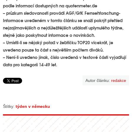
podle informací dostupných na quotenmeter.de
– průzkum sledovanosti provádí AGF/GfK Fernsehforschung-
Informace uvedeném v tomto článku se snaží pokrýt přehled
nejzajímavějších a nejdůležitějších událostí uplynulého týdne,
stejně jako poskytnout informace o novinkách.
– Umístil-li se nějaký pořad v žebříčku TOP20 vícekrát, je
uvedena pouze ta část s největším počtem diváků.
– Není-li uvedeno jinak, číslo uvedená v textové části vyjadřují
data pro kategorii 14-49 let.
Autor článku:
redakce
Štítky:
týden v německu