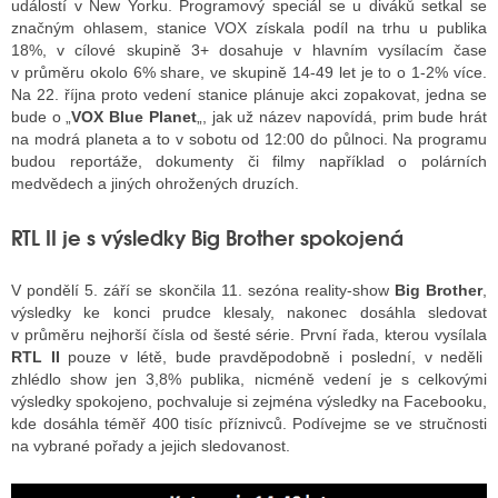
událostí v New Yorku. Programový speciál se u diváků setkal se
značným ohlasem, stanice VOX získala podíl na trhu u publika
18%, v cílové skupině 3+ dosahuje v hlavním vysílacím čase
v průměru okolo 6% share, ve skupině 14-49 let je to o 1-2% více.
Na 22. října proto vedení stanice plánuje akci zopakovat, jedna se
bude o „
VOX Blue Planet
„, jak už název napovídá, prim bude hrát
na modrá planeta a to v sobotu od 12:00 do půlnoci. Na programu
budou reportáže, dokumenty či filmy například o polárních
medvědech a jiných ohrožených druzích.
RTL II je s výsledky Big Brother spokojená
V pondělí 5. září se skončila 11. sezóna reality-show
Big Brother
,
výsledky ke konci prudce klesaly, nakonec dosáhla sledovat
v průměru nejhorší čísla od šesté série. První řada, kterou vysílala
RTL II
pouze v létě, bude pravděpodobně i poslední, v neděli
zhlédlo show jen 3,8% publika, nicméně vedení je s celkovými
výsledky spokojeno, pochvaluje si zejména výsledky na Facebooku,
kde dosáhla téměř 400 tisíc příznivců. Podívejme se ve stručnosti
na vybrané pořady a jejich sledovanost.