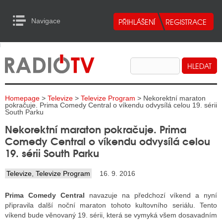
Navigace
urn to Content
Navigace
E
ALITY RADIA
ALITY TELEVIZE
Homepage
>
Televize
>
Televize Program
> Nekorektní maraton
ALITY INTERNET
pokračuje. Prima Comedy Central o víkendu odvysílá celou 19. sérii
South Parku
ALITY TISK
Nekorektní maraton pokračuje. Prima
Comedy Central o víkendu odvysílá celou
19. sérii South Parku
ALITY RADIA
Televize
,
Televize Program
16. 9. 2016
S RÁDIÍ
Prima Comedy Central
navazuje na předchozí víkend a nyní
ECHOVOST RÁDIÍ
připravila další noční maraton tohoto kultovního seriálu. Tento
víkend bude věnovaný 19. sérii, která se vymyká všem dosavadním
O VYSÍLAČE