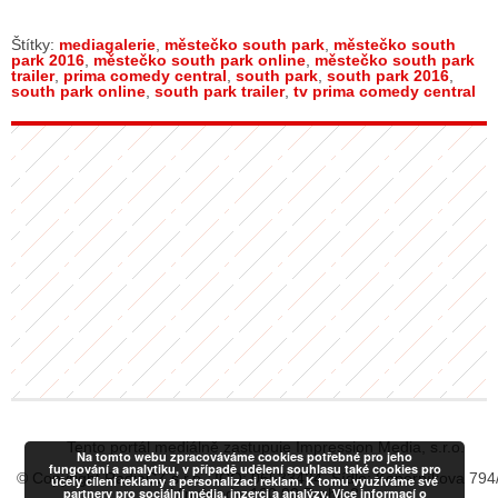
Štítky:
mediagalerie
,
městečko south park
,
městečko south
park 2016
,
městečko south park online
,
městečko south park
trailer
,
prima comedy central
,
south park
,
south park 2016
,
south park online
,
south park trailer
,
tv prima comedy central
Tento portál mediálně zastupuje Impression Media, s.r.o.
Na tomto webu zpracováváme cookies potřebné pro jeho
fungování a analytiku, v případě udělení souhlasu také cookies pro
© Copyright RadiaCZ s.r.o., IČO: 06533434, Sídlo: Koperníkova 794
účely cílení reklamy a personalizaci reklam. K tomu využíváme své
partnery pro sociální média, inzerci a analýzy. Více informací o
Vinohrady, 120 00 Praha 2