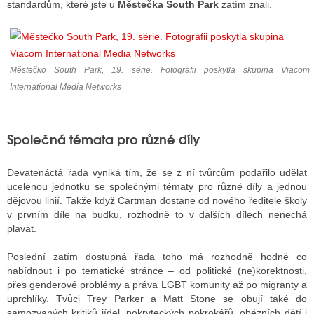
standardům, které jste u
Městečka South Park
zatím znali.
ALITY TELEVIZE
Městečko South Park, 19. série. Fotografii poskytla skupina Viacom
 TELEVIZÍ
International Media Networks
VIZNÍ VYSÍLAČE
Společná témata pro různé díly
ALITY INTERNET
Devatenáctá řada vyniká tím, že se z ní tvůrcům podařilo udělat
RNETOVÁ RÁDIA
ucelenou jednotku se společnými tématy pro různé díly a jednou
dějovou linií. Takže když Cartman dostane od nového ředitele školy
RNETOVÉ STRÁNKY RÁDIÍ
v prvním díle na budku, rozhodně to v dalších dílech nenechá
plavat.
RNETOVÉ STRÁNKY TV
Poslední zatím dostupná řada toho má rozhodně hodně co
nabídnout i po tematické stránce – od politické (ne)korektnosti,
přes genderové problémy a práva LGBT komunity až po migranty a
ALITY TISK
uprchlíky. Tvůci Trey Parker a Matt Stone se obují také do
samozvaných kritiků jídel, pokryteckých pokrokářů, obézních dětí i