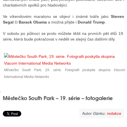
charitativních spolků pro hladovějící.
Ve víkendovém maratonu se objeví i známé tváře jako
Steven
GY
Segal
či
Barack Obama
a možná přijde i
Donald Trump
.
 SE STÁT BLOGEREM
V sobotu po půlnoci se proto můžete těšit na prvních pět dílů 19.
série, která bude pokračovat v neděli ve stejný čas dalšími díly.
EX BLOGERA
UZE
Městečko South Park, 19. série. Fotografii poskytla skupina Viacom
X DISKUTÉRA NA RADIOTV
International Media Networks
IV STARŠÍCH DISKUZÍ
Městečko South Park – 19. série – fotogalerie
Autor článku:
redakce