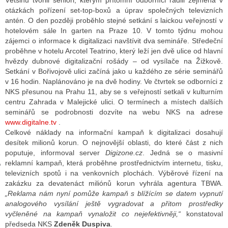
Většinu tvořili senioři, kterým přítomní odborníci radili zejména v
otázkách pořízení set-top-boxů a úprav společných televizních
antén. O den později proběhlo stejné setkání s laickou veřejností v
hotelovém sále In garten na Praze 10. V tomto týdnu mohou
GY
zájemci o informace k digitalizaci navštívit dva semináře. Středeční
proběhne v hotelu Arcotel Teatrino, který leží jen dvě ulice od hlavní
 SE STÁT BLOGEREM
hvězdy dubnové digitalizační rošády – od vysílače na Žižkově.
Setkání v Bořivojově ulici začíná jako u každého ze série seminářů
EX BLOGERA
v 16 hodin. Naplánováno je na dvě hodiny. Ve čtvrtek se odborníci z
NKS přesunou na Prahu 11, aby se s veřejností setkali v kulturním
centru Zahrada v Malejické ulici. O termínech a místech dalších
seminářů se podrobnosti dozvíte na webu NKS na adrese
UZE
www.digitalne.tv
.
Celkové náklady na informační kampaň k digitalizaci dosahují
X DISKUTÉRA NA RADIOTV
desítek milionů korun. O nejnovější oblasti, do které část z nich
IV STARŠÍCH DISKUZÍ
poputuje, informoval server
Digizone.cz
. Jedná se o masivní
reklamní kampaň, která proběhne prostřednictvím internetu, tisku,
televizních spotů i na venkovních plochách. Výběrové řízení na
zakázku za devatenáct miliónů korun vyhrála agentura TBWA.
„Reklama nám nyní pomůže kampaň s blížícím se datem vypnutí
analogového vysílání ještě vygradovat a přitom prostředky
vyčleněné na kampaň vynaložit co nejefektivněji,“
konstatoval
předseda NKS
Zdeněk Duspiva
.