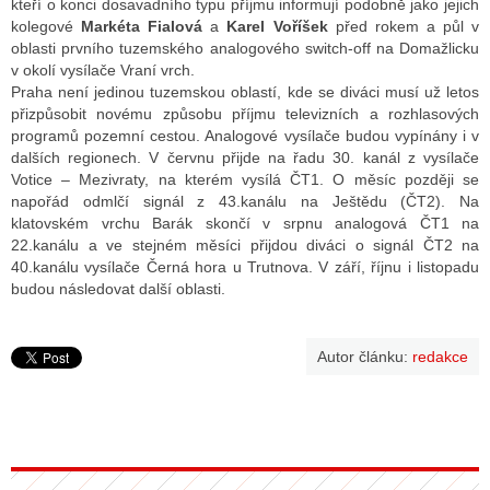
kteří o konci dosavadního typu příjmu informují podobně jako jejich
kolegové
Markéta Fialová
a
Karel Voříšek
před rokem a půl v
oblasti prvního tuzemského analogového switch-off na Domažlicku
v okolí vysílače Vraní vrch.
Praha není jedinou tuzemskou oblastí, kde se diváci musí už letos
přizpůsobit novému způsobu příjmu televizních a rozhlasových
programů pozemní cestou. Analogové vysílače budou vypínány i v
dalších regionech. V červnu přijde na řadu 30. kanál z vysílače
Votice – Mezivraty, na kterém vysílá ČT1. O měsíc později se
napořád odmlčí signál z 43.kanálu na Ještědu (ČT2). Na
klatovském vrchu Barák skončí v srpnu analogová ČT1 na
22.kanálu a ve stejném měsíci přijdou diváci o signál ČT2 na
40.kanálu vysílače Černá hora u Trutnova. V září, říjnu i listopadu
budou následovat další oblasti.
Autor článku:
redakce