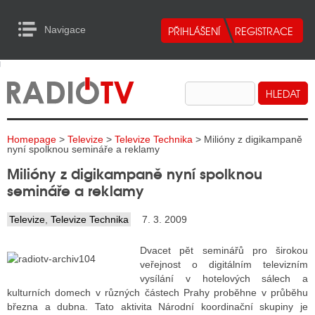
Navigace
urn to Content
Navigace
E
ALITY RADIA
ALITY TELEVIZE
Homepage
>
Televize
>
Televize Technika
> Milióny z digikampaně
ALITY INTERNET
nyní spolknou semináře a reklamy
Milióny z digikampaně nyní spolknou
ALITY TISK
semináře a reklamy
Televize
,
Televize Technika
7. 3. 2009
ALITY RADIA
Dvacet pět seminářů pro širokou
S RÁDIÍ
veřejnost o digitálním televizním
vysílání v hotelových sálech a
ECHOVOST RÁDIÍ
kulturních domech v různých částech Prahy proběhne v průběhu
března a dubna. Tato aktivita Národní koordinační skupiny je
O VYSÍLAČE