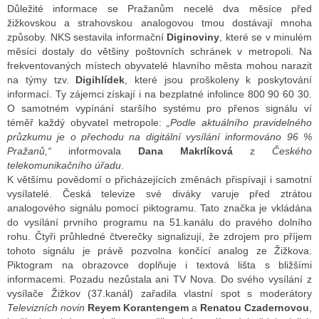
Důležité informace se Pražanům necelé dva měsíce před
žižkovskou a strahovskou analogovou tmou dostávají mnoha
způsoby. NKS sestavila informační
Diginoviny
, které se v minulém
měsíci dostaly do většiny poštovních schránek v metropoli. Na
frekventovaných místech obyvatelé hlavního města mohou narazit
na týmy tzv.
Digihlídek
, které jsou proškoleny k poskytování
informací. Ty zájemci získají i na bezplatné infolince 800 90 60 30.
O samotném vypínání staršího systému pro přenos signálu ví
téměř každý obyvatel metropole:
„Podle aktuálního pravidelného
průzkumu je o přechodu na digitální vysílání informováno 96 %
Pražanů,“
informovala
Dana Makrlíková
z
Českého
telekomunikačního úřadu
.
K většímu povědomí o přicházejících změnách přispívají i samotní
vysílatelé. Česká televize své diváky varuje před ztrátou
analogového signálu pomocí piktogramu. Tato značka je vkládána
do vysílání prvního programu na 51.kanálu do pravého dolního
rohu. Čtyři průhledné čtverečky signalizují, že zdrojem pro příjem
tohoto signálu je právě pozvolna končící analog ze Žižkova.
Piktogram na obrazovce doplňuje i textová lišta s bližšími
informacemi. Pozadu nezůstala ani TV Nova. Do svého vysílání z
vysílače Žižkov (37.kanál) zařadila vlastní spot s moderátory
Televizních novin
Reyem Korantengem
a
Renatou Czadernovou
,