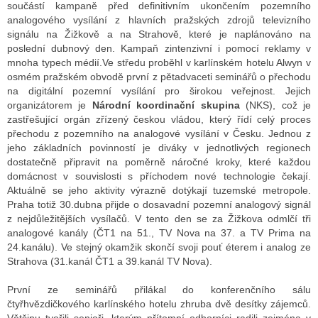
součástí kampaně před definitivním ukončením pozemního
analogového vysílání z hlavních pražských zdrojů televizního
signálu na Žižkově a na Strahově, které je naplánováno na
ALITY TELEVIZE
poslední dubnový den. Kampaň zintenzivní i pomocí reklamy v
mnoha typech médií.Ve středu proběhl v karlínském hotelu Alwyn v
 TELEVIZÍ
osmém pražském obvodě první z pětadvaceti seminářů o přechodu
na digitální pozemní vysílání pro širokou veřejnost. Jejich
VIZNÍ VYSÍLAČE
organizátorem je
Národní koordinační skupina
(NKS), což je
zastřešující orgán zřízený českou vládou, který řídí celý proces
přechodu z pozemního na analogové vysílání v Česku. Jednou z
jeho základních povinností je diváky v jednotlivých regionech
ALITY INTERNET
dostatečně připravit na poměrně náročné kroky, které každou
domácnost v souvislosti s příchodem nové technologie čekají.
RNETOVÁ RÁDIA
Aktuálně se jeho aktivity výrazně dotýkají tuzemské metropole.
Praha totiž 30.dubna přijde o dosavadní pozemní analogový signál
RNETOVÉ STRÁNKY RÁDIÍ
z nejdůležitějších vysílačů. V tento den se za Žižkova odmlčí tři
analogové kanály (ČT1 na 51., TV Nova na 37. a TV Prima na
RNETOVÉ STRÁNKY TV
24.kanálu). Ve stejný okamžik skončí svoji pouť éterem i analog ze
Strahova (31.kanál ČT1 a 39.kanál TV Nova).
První ze seminářů přilákal do konferenčního sálu
ALITY TISK
čtyřhvězdičkového karlínského hotelu zhruba dvě desítky zájemců.