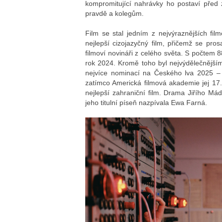
kompromitující nahrávky ho postaví před 
pravdě a kolegům.
Film se stal jedním z nejvýraznějších fil
nejlepší cizojazyčný film, přičemž se pro
filmoví novináři z celého světa. S počtem
rok 2024. Kromě toho byl nejvýdělečnější
nejvíce nominací na Českého lva 2025 – 
zatímco Americká filmová akademie jej 17.
nejlepší zahraniční film. Drama Jiřího Mád
jeho titulní píseň nazpívala Ewa Farná.