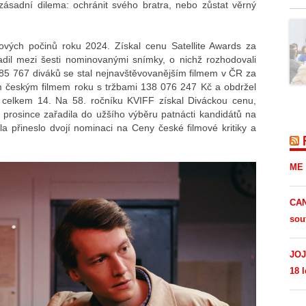
zásadní dilema: ochránit svého bratra, nebo zůstat věrný
mových počinů roku 2024. Získal cenu Satellite Awards za
sadil mezi šesti nominovanými snímky, o nichž rozhodovali
 885 767 diváků se stal nejnavštěvovanějším filmem v ČR za
m českým filmem roku s tržbami 138 076 247 Kč a obdržel
celkem 14. Na 58. ročníku KVIFF získal Diváckou cenu,
 prosince zařadila do užšího výběru patnácti kandidátů na
la přineslo dvojí nominaci na Ceny české filmové kritiky a
ME 
CAN
sou
JOJ
18 l