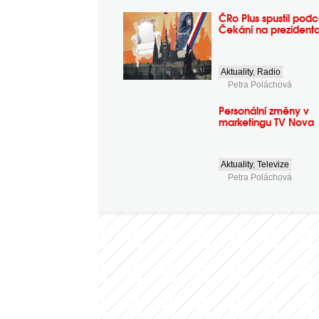
ČRo Plus spustil podc
Čekání na prezident
Aktuality
,
Radio
Petra Poláchová
Personální změny v
marketingu TV Nova
Aktuality
,
Televize
Petra Poláchová