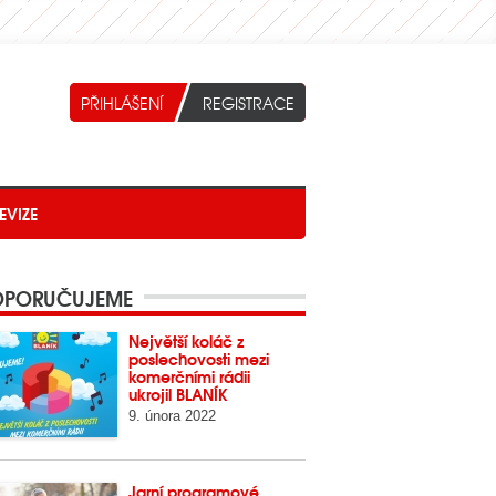
EVIZE
PORUČUJEME
Největší koláč z
poslechovosti mezi
komerčními rádii
ukrojil BLANÍK
9. února 2022
Jarní programové