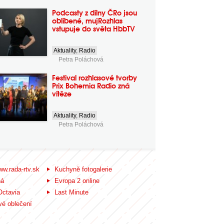
Podcasty z dílny ČRo jsou
oblíbené, mujRozhlas
vstupuje do světa HbbTV
Aktuality
,
Radio
Petra Poláchová
Festival rozhlasové tvorby
Prix Bohemia Radio zná
vítěze
Aktuality
,
Radio
Petra Poláchová
ww.rada-rtv.sk
Kuchyně fotogalerie
ná
Evropa 2 online
Octavia
Last Minute
é oblečení