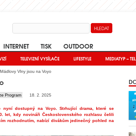
INTERNET
TISK
OUTDOOR
VIZÍ
TELEVIZNÍ VYSÍLAČE
LIFESTYLE
MEDIATYP – TEL
Mádlovy Vlny jsou na Voyo
yo
DO
ize Program
18. 2. 2025
je nyní dostupný na Voyo. Strhující drama, které se
 let, kdy novináři Československého rozhlasu čelili
ním rozhodnutím, nabízí divákům jedinečný pohled na