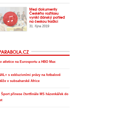
Mezi dokumenty
Českého rozhlasu
vynikl dánský pohled
na českou tradici
31. října 2019
PARABOLA.CZ
v atletice na Eurosportu a HBO Max
AL+ s exkluzivními právy na fotbalové
těže v subsaharské Africe
 Šport přinese čtvrtfinále MS házenkářek do
et