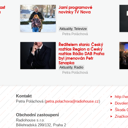
ast
Jarní programové
a
novinky TV Nova
Aktuality
,
Televize
Petra Poláchová
Ředitelem stanic Český
rozhlas Region a Český
rozhlas Rádio DAB Praha
byl jmenován Petr
Sznapka
Aktuality
,
Radio
Petra Poláchová
Kontakt
http://w
Petra Poláchová (
petra.polachova@radiohouse.cz
)
Dovole
Škoda 
Obchodní zastoupení
Značkov
Radiohouse s.r.o.
Bělehradská 299/132, Praha 2