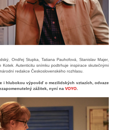
odský, Ondřej Stupka, Tatiana Pauhofová, Stanislav Majer,
Kotek. Autenticitu snímku podtrhuje inspirace skutečnými
zinárodní redakce Československého rozhlasu.
le i hlubokou výpověď o mezilidských vztazích, odvaze
Nezapomenutelný zážitek, nyní na
VOYO
.