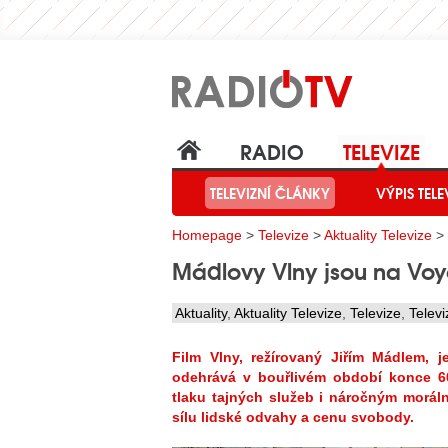
RADIO
TELEVIZE
TELEVIZNÍ ČLÁNKY
VÝPIS TELE
Homepage
>
Televize
>
Aktuality Televize
> 
Mádlovy Vlny jsou na Vo
Aktuality
,
Aktuality Televize
,
Televize
,
Telev
Film Vlny, režírovaný Jiřím Mádlem, 
odehrává v bouřlivém období konce 60.
tlaku tajných služeb i náročným morál
sílu lidské odvahy a cenu svobody.