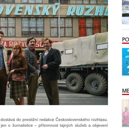
PO
ME
 dostává do prestižní redakce Československého rozhlasu.
 jen o žurnalistice – přítomnost tajných služeb a objevení