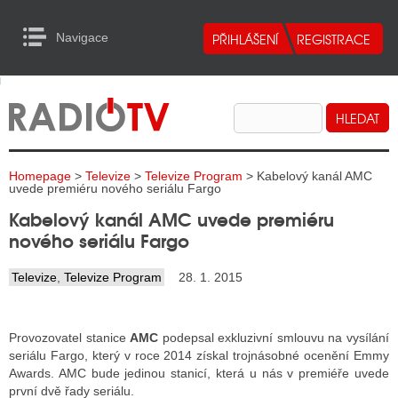
Navigace
urn to Content
Navigace
E
ALITY RADIA
ALITY TELEVIZE
Homepage
>
Televize
>
Televize Program
> Kabelový kanál AMC
ALITY INTERNET
uvede premiéru nového seriálu Fargo
Kabelový kanál AMC uvede premiéru
ALITY TISK
nového seriálu Fargo
Televize
,
Televize Program
28. 1. 2015
ALITY RADIA
S RÁDIÍ
Provozovatel stanice
AMC
podepsal exkluzivní smlouvu na vysílání
ECHOVOST RÁDIÍ
seriálu Fargo, který v roce 2014 získal trojnásobné ocenění Emmy
Awards. AMC bude jedinou stanicí, která u nás v premiéře uvede
O VYSÍLAČE
první dvě řady seriálu.