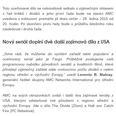
Toto oceňované dílo se celosvětově setkalo s výjimečným ohlasem
z řad kritiků i diváků a jeho první řada bude na stanici AMC
ALITY TELEVIZE
uvedena v exkluzivní premiéře již dnes večer – 28. ledna 2015 od
20. hodin. Po skončení první řady bude v průběhu letošního roku
 TELEVIZÍ
následovat i druhá řada.
VIZNÍ VYSÍLAČE
Nový seriál doplní dvě další zajímavá díla z USA
„
Jsme rádi, že můžeme do vysílání zařadit takto populární a
ALITY INTERNET
oceňovaný seriál jako je Fargo. Průběžně posilujeme naši
programovou nabídku původních seriálů a kvalitních filmů, které
RNETOVÁ RÁDIA
přinášejí výjimečný zážitek stále rostoucímu počtu diváků v celém
regionu střední a východní Evropy,
” uvedl
Levente B. Malnay
,
RNETOVÉ STRÁNKY RÁDIÍ
generální ředitel skupiny AMC Networks International pro střední
Evropu.
RNETOVÉ STRÁNKY TV
AMC na svých obrazovkách uvádí i další dva zajímavé seriály z
USA, kterými odstartoval své působení v regionu střední a
východní Evropy. Jde o díla The Divide (Zlom) a Halt anc Catch
ALITY TISK
Fire (PC Rebelové).