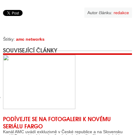
Autor článku:
redakce
GY
 SE STÁT BLOGEREM
Štítky:
amc networks
EX BLOGERA
SOUVISEJÍCÍ ČLÁNKY
UZE
X DISKUTÉRA NA RADIOTV
IV STARŠÍCH DISKUZÍ
PODÍVEJTE SE NA FOTOGALERII K NOVÉMU
SERIÁLU FARGO
Kanál AMC uvádí exkluzivně v České republice a na Slovensku