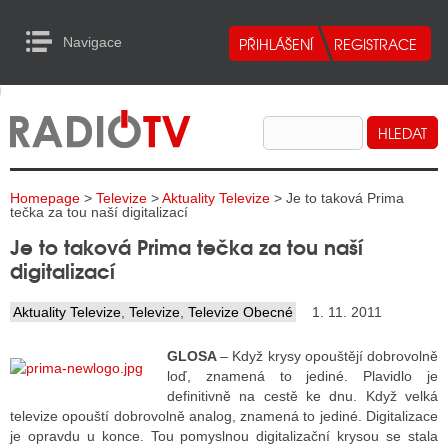
Navigace
urn to Content
Navigace
E
ALITY RADIA
ALITY TELEVIZE
Homepage
>
Televize
>
Aktuality Televize
> Je to taková Prima
ALITY INTERNET
tečka za tou naší digitalizací
Je to taková Prima tečka za tou naší
ALITY TISK
digitalizací
Aktuality Televize
,
Televize
,
Televize Obecné
1. 11. 2011
ALITY RADIA
GLOSA
– Když krysy opouštějí dobrovolně
S RÁDIÍ
loď, znamená to jediné. Plavidlo je
definitivně na cestě ke dnu. Když velká
ECHOVOST RÁDIÍ
televize opouští dobrovolně analog, znamená to jediné. Digitalizace
je opravdu u konce. Tou pomyslnou digitalizační krysou se stala
O VYSÍLAČE