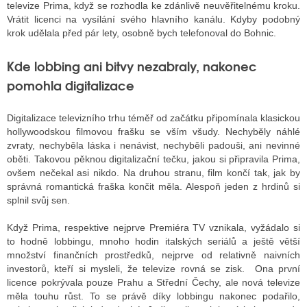
televize Prima, když se rozhodla ke zdánlivě neuvěřitelnému kroku.
Vrátit licenci na vysílání svého hlavního kanálu. Kdyby podobný
krok udělala před pár lety, osobně bych telefonoval do Bohnic.
ALITY TELEVIZE
Kde lobbing ani bitvy nezabraly, nakonec
 TELEVIZÍ
pomohla digitalizace
VIZNÍ VYSÍLAČE
Digitalizace televizního trhu téměř od začátku připomínala klasickou
hollywoodskou filmovou frašku se vším všudy. Nechyběly náhlé
zvraty, nechyběla láska i nenávist, nechyběli padouši, ani nevinné
ALITY INTERNET
oběti. Takovou pěknou digitalizační tečku, jakou si připravila Prima,
ovšem nečekal asi nikdo. Na druhou stranu, film končí tak, jak by
RNETOVÁ RÁDIA
správná romantická fraška končit měla. Alespoň jeden z hrdinů si
splnil svůj sen.
RNETOVÉ STRÁNKY RÁDIÍ
Když Prima, respektive nejprve Premiéra TV vznikala, vyžádalo si
RNETOVÉ STRÁNKY TV
to hodně lobbingu, mnoho hodin italských seriálů a ještě větší
množství finančních prostředků, nejprve od relativně naivních
investorů, kteří si mysleli, že televize rovná se zisk. Ona první
ALITY TISK
licence pokrývala pouze Prahu a Střední Čechy, ale nová televize
měla touhu růst. To se právě díky lobbingu nakonec podařilo,