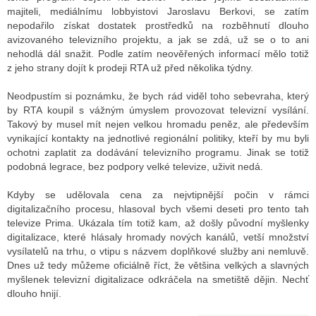
majiteli, mediálnímu lobbyistovi Jaroslavu Berkovi, se zatím
nepodařilo získat dostatek prostředků na rozběhnutí dlouho
avizovaného televizního projektu, a jak se zdá, už se o to ani
nehodlá dál snažit. Podle zatím neověřených informací mělo totiž
z jeho strany dojít k prodeji RTA už před několika týdny.
Neodpustím si poznámku, že bych rád viděl toho sebevraha, který
by RTA koupil s vážným úmyslem provozovat televizní vysílání.
Takový by musel mít nejen velkou hromadu peněz, ale především
vynikající kontakty na jednotlivé regionální politiky, kteří by mu byli
ochotni zaplatit za dodávání televizního programu. Jinak se totiž
podobná legrace, bez podpory velké televize, uživit nedá.
Kdyby se udělovala cena za nejvtipnější počin v rámci
digitalizačního procesu, hlasoval bych všemi deseti pro tento tah
televize Prima. Ukázala tím totiž kam, až došly původní myšlenky
digitalizace, které hlásaly hromady nových kanálů, vetší množství
vysílatelů na trhu, o vtipu s názvem doplňkové služby ani nemluvě.
Dnes už tedy můžeme oficiálně říct, že většina velkých a slavných
myšlenek televizní digitalizace odkráčela na smetiště dějin. Nechť
dlouho hnijí.