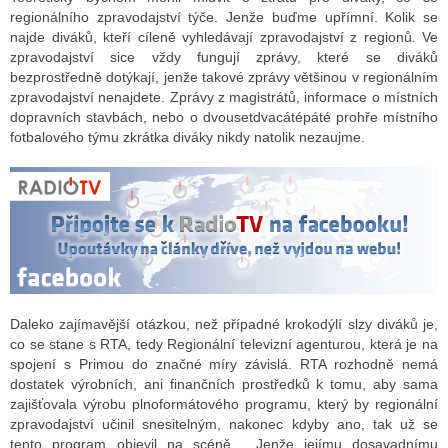
regionálního zpravodajství týče. Jenže buďme upřímní. Kolik se
najde diváků, kteří cíleně vyhledávají zpravodajství z regionů. Ve
zpravodajství sice vždy fungují zprávy, které se diváků
bezprostředně dotýkají, jenže takové zprávy většinou v regionálním
zpravodajství nenajdete. Zprávy z magistrátů, informace o místních
dopravních stavbách, nebo o dvousetdvacátépáté prohře místního
fotbalového týmu zkrátka diváky nikdy natolik nezaujme.
Daleko zajímavější otázkou, než případné krokodýlí slzy diváků je,
co se stane s RTA, tedy Regionální televizní agenturou, která je na
spojení s Primou do značné míry závislá. RTA rozhodně nemá
dostatek výrobních, ani finančních prostředků k tomu, aby sama
zajišťovala výrobu plnoformátového programu, který by regionální
zpravodajství učinil snesitelným, nakonec kdyby ano, tak už se
tento program objevil na scéně. Jenže jejímu dosavadnímu