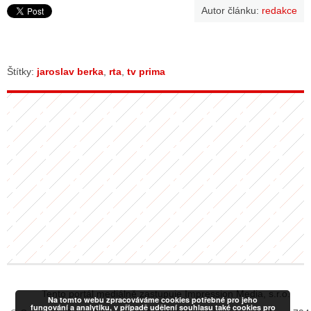
Autor článku:
redakce
Štítky:
jaroslav berka
,
rta
,
tv prima
Tento portál mediálně zastupuje Impression Media, s.r.o.
Na tomto webu zpracováváme cookies potřebné pro jeho
fungování a analytiku, v případě udělení souhlasu také cookies pro