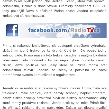
nebylo to ale nijak jednoduché. Jedinou licenci, která byla opravdu
celoplošná, získala v době vzniku Premiéry společnost CET 21,
tedy pozdější Nova a oficiálně žádná druhá vhodná celoplošná
kmitočtová síť neexistovala.
GY
 SE STÁT BLOGEREM
EX BLOGERA
Prima si nakonec kmitočtovou síť postupně prstíčkem vyhrabala,
skládáním jedné frekvence ke druhé. Celé to mělo pouze jednu
UZE
jedinou vadu. Prima musela tyto frekvence sdílet s malými lokálními
televizemi. Tuto podmínku by se nepochybně podařilo časem
X DISKUTÉRA NA RADIOTV
zrušit, jenže politická síla, díky které se Prima mohla stát
celoplošnou televizí, odešla ze scény a pozvolna se začal
IV STARŠÍCH DISKUZÍ
proměňovat systém komunikace s regulátorem.
Teoreticky se mohla zdát taková symbióza ideální. Prima měla své
frekvence, malé stanice, které nebyly schopny naplnit program,
natož získat divácky atraktivní akvizice získaly sledovanost, díky
které mohly prodávat reklamu. Jenže proč by se mělo Primě líbit,
že přihrává reklamu třetím subjektům. Začala tak dlouho trvající