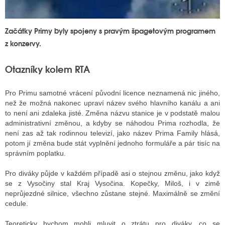
Začátky Primy byly spojeny s pravým špagetovým programem
z konzervy.
Otazníky kolem RTA
Pro Primu samotné vrácení původní licence neznamená nic jiného,
než že možná nakonec upraví název svého hlavního kanálu a ani
to není ani zdaleka jisté. Změna názvu stanice je v podstatě malou
administrativní změnou, a kdyby se náhodou Prima rozhodla, že
není zas až tak rodinnou televizí, jako název Prima Family hlásá,
potom jí změna bude stát vyplnění jednoho formuláře a pár tisíc na
správním poplatku.
Pro diváky půjde v každém případě asi o stejnou změnu, jako když
se z Vysočiny stal Kraj Vysočina. Kopečky, Miloš, i v zimě
neprůjezdné silnice, všechno zůstane stejné. Maximálně se změní
cedule.
Teoreticky bychom mohli mluvit o ztrátu pro diváky, co se