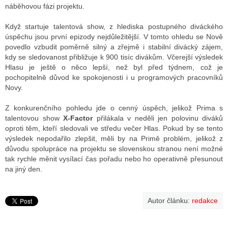
náběhovou fázi projektu.
Když startuje talentová show, z hlediska postupného diváckého
ALITY TELEVIZE
úspěchu jsou první epizody nejdůležitější. V tomto ohledu se Nově
povedlo vzbudit poměrně silný a zřejmě i stabilní divácký zájem,
 TELEVIZÍ
kdy se sledovanost přibližuje k 900 tisíc divákům. Včerejší výsledek
Hlasu je ještě o něco lepší, než byl před týdnem, což je
VIZNÍ VYSÍLAČE
pochopitelně důvod ke spokojenosti i u programových pracovníků
Novy.
Z konkurenčního pohledu jde o cenný úspěch, jelikož Prima s
ALITY INTERNET
talentovou show
X-Factor
přilákala v neděli jen polovinu diváků
oproti těm, kteří sledovali ve středu večer Hlas. Pokud by se tento
RNETOVÁ RÁDIA
výsledek nepodařilo zlepšit, měli by na Primě problém, jelikož z
důvodu spolupráce na projektu se slovenskou stranou není možné
RNETOVÉ STRÁNKY RÁDIÍ
tak rychle měnit vysílací čas pořadu nebo ho operativně přesunout
na jiný den.
RNETOVÉ STRÁNKY TV
Autor článku:
redakce
ALITY TISK