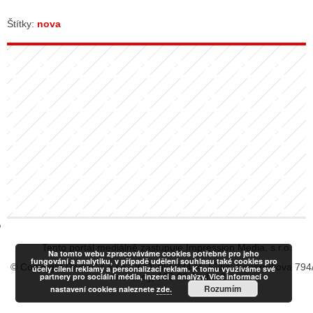
Štítky:
nova
GY
 SE STÁT BLOGEREM
EX BLOGERA
UZE
X DISKUTÉRA NA RADIOTV
IV STARŠÍCH DISKUZÍ
Tento portál mediálně zastupuje Impression Media, s.r.o.
Na tomto webu zpracováváme cookies potřebné pro jeho
fungování a analytiku, v případě udělení souhlasu také cookies pro
© Copyright RadiaCZ s.r.o., IČO: 06533434, Sídlo: Koperníkova 794
účely cílení reklamy a personalizaci reklam. K tomu využíváme své
partnery pro sociální média, inzerci a analýzy. Více informací o
Vinohrady, 120 00 Praha 2
Rozumím
nastavení cookies naleznete
zde.