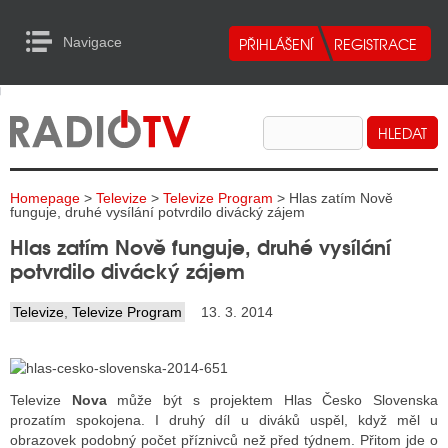
Navigace
urn to Content
Navigace
E
ALITY RADIA
ALITY TELEVIZE
Homepage
>
Televize
>
Televize Program
> Hlas zatím Nově
ALITY INTERNET
funguje, druhé vysílání potvrdilo divácký zájem
Hlas zatím Nově funguje, druhé vysílání
ALITY TISK
potvrdilo divácký zájem
Televize
,
Televize Program
13. 3. 2014
ALITY RADIA
S RÁDIÍ
ECHOVOST RÁDIÍ
Televize
Nova
může být s projektem Hlas Česko Slovenska
prozatím spokojena. I druhý díl u diváků uspěl, když měl u
O VYSÍLAČE
obrazovek podobný počet příznivců než před týdnem. Přitom jde o