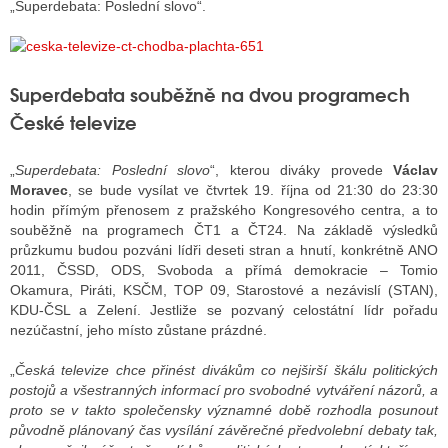
„Superdebata: Poslední slovo“.
ALITY TELEVIZE
Superdebata souběžně na dvou programech
 TELEVIZÍ
České televize
VIZNÍ VYSÍLAČE
„
Superdebata: Poslední slovo
“, kterou diváky provede
Václav
Moravec
, se bude vysílat ve čtvrtek 19. října od 21:30 do 23:30
hodin přímým přenosem z pražského Kongresového centra, a to
ALITY INTERNET
souběžně na programech ČT1 a ČT24. Na základě výsledků
průzkumu budou pozváni lídři deseti stran a hnutí, konkrétně ANO
RNETOVÁ RÁDIA
2011, ČSSD, ODS, Svoboda a přímá demokracie – Tomio
Okamura, Piráti, KSČM, TOP 09, Starostové a nezávislí (STAN),
RNETOVÉ STRÁNKY RÁDIÍ
KDU-ČSL a Zelení. Jestliže se pozvaný celostátní lídr pořadu
nezúčastní, jeho místo zůstane prázdné.
RNETOVÉ STRÁNKY TV
„
Česká televize chce přinést divákům co nejširší škálu politických
postojů a všestranných informací pro svobodné vytváření názorů, a
ALITY TISK
proto se v takto společensky významné době rozhodla posunout
původně plánovaný čas vysílání závěrečné předvolební debaty tak,