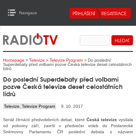
Navigace
urn to Content
Navigace
E
ALITY RADIA
ALITY TELEVIZE
Homepage
>
Televize
>
Televize Program
> Do poslední
ALITY INTERNET
Superdebaty před volbami pozve Česká televize deset celostátních
lídrů
ALITY TISK
Do poslední Superdebaty před volbami
pozve Česká televize deset celostátních
lídrů
ALITY RADIA
Televize
,
Televize Program
9. 10. 2017
S RÁDIÍ
Seriál čtrnácti předvolebních debat, které
Česká televize
vysílala
ECHOVOST RÁDIÍ
od poloviny září, završí v předvečer voleb do Poslanecké
Sněmovny Parlamentu ČR poslední debata s názvem
O VYSÍLAČE