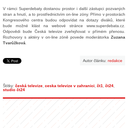
V rámci Superdebaty dostanou prostor i další zástupci pozvaných
stran a hnutí, a to prostřednictvím on-line zóny. Přímo v prostorách
Kongresového centra budou odpovídat na dotazy diváků, které
bude možné klást na webové stránce www.superdebata.cz.
Odpovědi bude Česká televize zveřejňovat v přímém přenosu.
Rozhovory s aktéry v on-line zóně povede moderátorka
Zuzana
Tvarůžková
.
Autor článku:
redakce
Štítky:
česká televize
,
ceska televize v zahranici
,
čt1
,
čt24
,
studio čt24