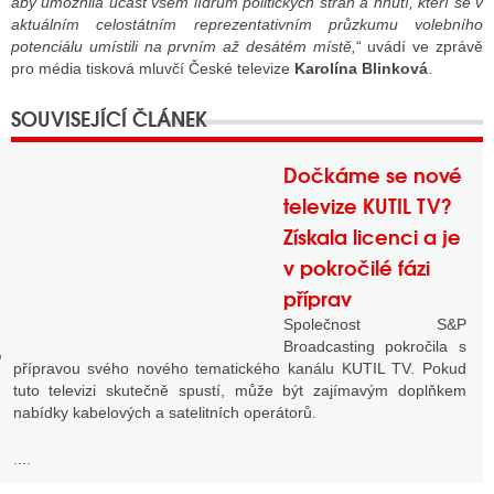
aby umožnila účast všem lídrům politických stran a hnutí, kteří se v
aktuálním celostátním reprezentativním průzkumu volebního
potenciálu umístili na prvním až desátém místě,
“ uvádí ve zprávě
pro média tisková mluvčí České televize
Karolína Blinková
.
GY
 SE STÁT BLOGEREM
EX BLOGERA
Dočkáme se nové
televize KUTIL TV?
Získala licenci a je
UZE
v pokročilé fázi
X DISKUTÉRA NA RADIOTV
příprav
Společnost S&P
IV STARŠÍCH DISKUZÍ
Broadcasting pokročila s
přípravou svého nového tematického kanálu KUTIL TV. Pokud
tuto televizi skutečně spustí, může být zajímavým doplňkem
nabídky kabelových a satelitních operátorů.
....