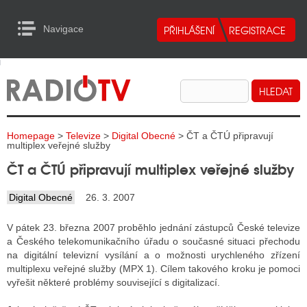
Navigace
urn to Content
Navigace
E
ALITY RADIA
ALITY TELEVIZE
Homepage
>
Televize
>
Digital Obecné
> ČT a ČTÚ připravují
ALITY INTERNET
multiplex veřejné služby
ČT a ČTÚ připravují multiplex veřejné služby
ALITY TISK
Digital Obecné
26. 3. 2007
ALITY RADIA
V pátek 23. března 2007 proběhlo jednání zástupců České televize
a Českého telekomunikačního úřadu o současné situaci přechodu
S RÁDIÍ
na digitální televizní vysílání a o možnosti urychleného zřízení
multiplexu veřejné služby (MPX 1). Cílem takového kroku je pomoci
ECHOVOST RÁDIÍ
vyřešit některé problémy související s digitalizací.
O VYSÍLAČE