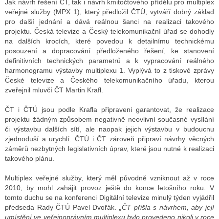
Jak návrh řešení ČT, tak i návrh kmitočtového přídělu pro multiplex
veřejné služby (MPX 1), který předložil ČTÚ, vytváří dobrý základ
pro další jednání a dává reálnou šanci na realizaci takového
projektu. Česká televize a Český telekomunikační úřad se dohodly
ALITY TELEVIZE
na dalších krocích, které povedou k detailnímu technickému
 TELEVIZÍ
posouzení a dopracování předloženého řešení, ke stanovení
definitivních technických parametrů a k vypracování reálného
VIZNÍ VYSÍLAČE
harmonogramu výstavby multiplexu 1. Vyplývá to z tiskové zprávy
České televize a Českého telekomunikačního úřadu, kterou
zveřejnil mluvčí ČT Martin Krafl.
ALITY INTERNET
ČT i ČTÚ jsou podle Krafla připraveni garantovat, že realizace
projektu žádným způsobem negativně neovlivní současné vysílání
RNETOVÁ RÁDIA
či výstavbu dalších sítí, ale naopak jejich výstavbu v budoucnu
zjednoduší a urychlí. ČTÚ i ČT zároveň připraví návrhy věcných
RNETOVÉ STRÁNKY RÁDIÍ
záměrů nezbytných legislativních úprav, které jsou nutné k realizaci
takového plánu.
RNETOVÉ STRÁNKY TV
Multiplex veřejné služby, který měl původně vzniknout až v roce
2010, by mohl zahájit provoz ještě do konce letošního roku. V
tomto duchu se na konferenci Digitální televize minulý týden vyjádřil
ALITY TISK
předseda Rady ČTÚ Pavel Dvořák.
„ČT přišla s návrhem, aby její
umístění ve veřejnoprávním multiplexu bylo provedeno nikoli v roce