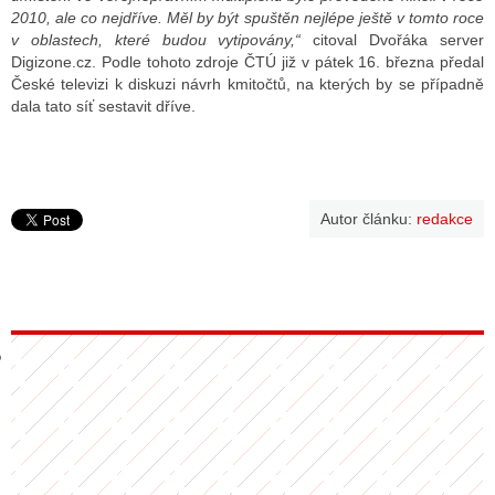
2010, ale co nejdříve. Měl by být spuštěn nejlépe ještě v tomto roce
v oblastech, které budou vytipovány,“
citoval Dvořáka server
Digizone.cz. Podle tohoto zdroje ČTÚ již v pátek 16. března předal
GY
České televizi k diskuzi návrh kmitočtů, na kterých by se případně
dala tato síť sestavit dříve.
 SE STÁT BLOGEREM
EX BLOGERA
Autor článku:
redakce
UZE
X DISKUTÉRA NA RADIOTV
IV STARŠÍCH DISKUZÍ