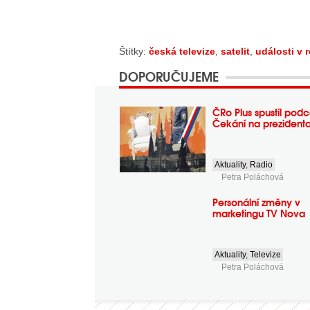
Štítky:
česká televize
,
satelit
,
události v 
DOPORUČUJEME
ČRo Plus spustil podc
Čekání na prezident
Aktuality
,
Radio
Petra Poláchová
Personální změny v
marketingu TV Nova
Aktuality
,
Televize
Petra Poláchová