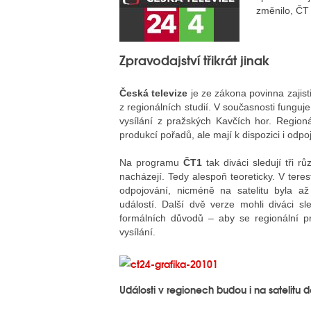
změnilo, ČT 
Zpravodajství třikrát jinak
Česká televize
je ze zákona povinna zajis
z regionálních studií. V současnosti funguj
vysílání z pražských Kavčích hor. Regioná
produkcí pořadů, ale mají k dispozici i od
Na programu
ČT1
tak diváci sledují tři 
nacházejí. Tedy alespoň teoreticky. V teres
odpojování, nicméně na satelitu byla až
událostí. Další dvě verze mohli diváci s
formálních důvodů – aby se regionální p
vysílání.
Události v regionech budou i na satelit