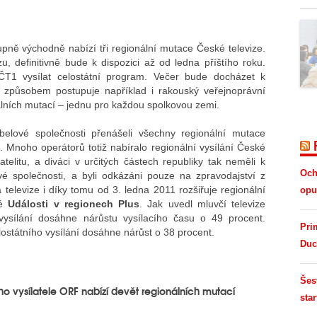
tupně východně nabízí tři regionální mutace České televize.
, definitivně bude k dispozici až od ledna příštího roku.
T1 vysílat celostátní program. Večer bude docházet k
m způsobem postupuje například i rakouský veřejnoprávní
nálních mutací – jednu pro každou spolkovou zemi.
elové společnosti přenášeli všechny regionální mutace
ě. Mnoho operátorů totiž nabíralo regionální vysílání České
telitu, a diváci v určitých částech republiky tak neměli k
Och
vé společnosti, a byli odkázáni pouze na zpravodajství z
televize i díky tomu od 3. ledna 2011 rozšiřuje regionální
opus
né
Události v regionech Plus
. Jak uvedl mluvčí televize
vysílání dosáhne nárůstu vysílacího času o 49 procent.
Pri
lostátního vysílání dosáhne nárůst o 38 procent.
Duc
Šes
ho vysílatele ORF nabízí devět regionálních mutací
star