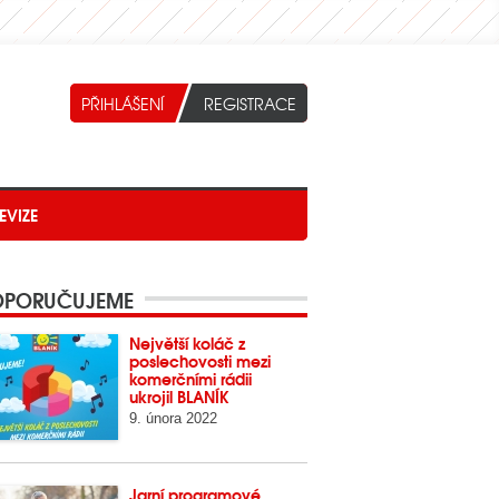
EVIZE
PORUČUJEME
Největší koláč z
poslechovosti mezi
komerčními rádii
ukrojil BLANÍK
9. února 2022
Jarní programové