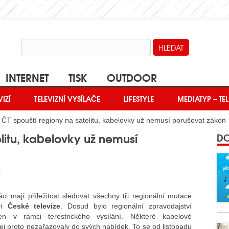
INTERNET
TISK
OUTDOOR
VIZÍ
TELEVIZNÍ VYSÍLAČE
LIFESTYLE
MEDIATYP – TEL
 ČT spouští regiony na satelitu, kabelovky už nemusí porušovat zákon
elitu, kabelovky už nemusí
DO
0
váci mají příležitost sledovat všechny tři regionální mutace
tví
České televize
. Dosud bylo regionální zpravodajství
en v rámci terestrického vysílání. Některé kabelové
jej proto nezařazovaly do svých nabídek. To se od listopadu