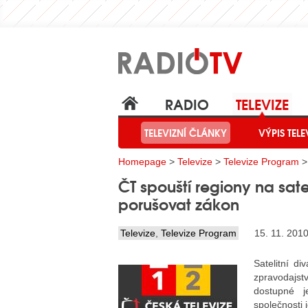
RADIO
TELEVIZE
TELEVIZNÍ ČLÁNKY
VÝPIS TELE
Homepage
>
Televize
>
Televize Program
>
ČT spouští regiony na sat
porušovat zákon
Televize
,
Televize Program
15. 11. 201
Satelitní di
zpravodajs
dostupné j
společnosti 