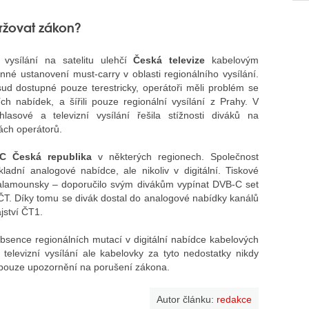
ržovat zákon?
vysílání na satelitu ulehčí
Česká televize
kabelovým
né ustanovení must-carry v oblasti regionálního vysílání.
ud dostupné pouze terestricky, operátoři měli problém se
ch nabídek, a šířili pouze regionální vysílání z Prahy. V
asové a televizní vysílání řešila stížnosti diváků na
ách operátorů.
C Česká republika
v některých regionech. Společnost
adní analogové nabídce, ale nikoliv v digitální. Tiskové
alamounsky – doporučilo svým divákům vypínat DVB-C set
 ČT. Díky tomu se divák dostal do analogové nabídky kanálů
jství ČT1.
absence regionálních mutací v digitální nabídce kabelových
elevizní vysílání ale kabelovky za tyto nedostatky nikdy
a pouze upozornění na porušení zákona.
Autor článku:
redakce