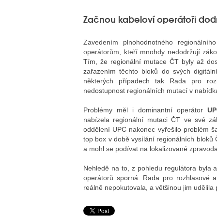
Začnou kabeloví operátoři dod
Zavedením plnohodnotného regionálního 
operátorům, kteří mnohdy nedodržují zákon
Tím, že regionální mutace ČT byly až dos
zařazením těchto bloků do svých digitální
některých případech tak Rada pro rozhl
nedostupnost regionálních mutací v nabídk
Problémy měl i dominantní operátor
UP
nabízela regionální mutaci ČT ve své zákl
oddělení UPC nakonec vyřešilo problém š
top box v době vysílání regionálních bloků
a mohl se podívat na lokalizované zpravoda
Nehledě na to, z pohledu regulátora byla 
operátorů sporná. Rada pro rozhlasové a t
reálně nepokutovala, a většinou jim udělil