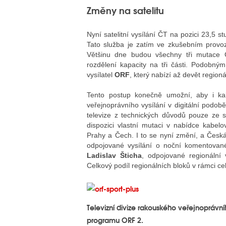
Změny na satelitu
Nyní satelitní vysílání ČT na pozici 23,5 s
Tato služba je zatím ve zkušebním provozu
Většinu dne budou všechny tři mutace Č
rozdělení kapacity na tři části. Podobný
vysílatel
ORF
, který nabízí až devět regio
Tento postup konečně umožní, aby i kab
veřejnoprávního vysílání v digitální podob
televize z technických důvodů pouze ze sa
dispozici vlastní mutaci v nabídce kabelo
Prahy a Čech. I to se nyní změní, a Česká 
odpojované vysílání o noční komentova
Ladislav Šticha
, odpojované regionální 
Celkový podíl regionálních bloků v rámci ce
Televizní divize rakouského veřejnoprávní
programu ORF 2.