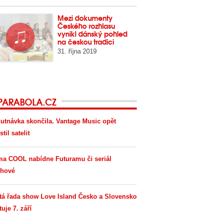
Mezi dokumenty
Českého rozhlasu
vynikl dánský pohled
na českou tradici
31. října 2019
PARABOLA.CZ
utnávka skončila. Vantage Music opět
til satelit
ma COOL nabídne Futuramu či seriál
hové
tá řada show Love Island Česko a Slovensko
tuje 7. září