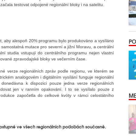
začala testovat odpojené regionální bloky i na satelitu.
PO
tit, aby alespoň 20% programu bylo produkováno a vysíláno
e samostatná mutace pro severní a jižní Moravu, a centrální
lní studia vstupují do centrálního programu nejen vlastní
pojované zpravodajské bloky ve večerním čase.
různé verze regionálních zpráv podle regionu, ve kterém se
trickém analogovém i digitálním vysílání funguje regionální
 donedávna k dispozici pouze jedna verze regionálních
ledovat jen v ranním opakování. I to se vysílalo pouze z
ME
rodukce započetla do celkové kvóty v rámci celostátního
u dostupné ve všech regionálních podobách současně.