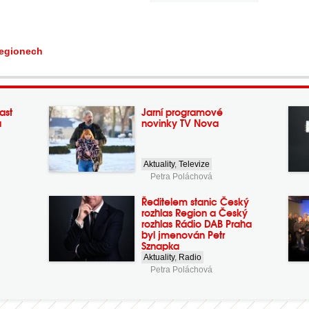
regionech
ast
Jarní programové
a
novinky TV Nova
Aktuality
,
Televize
Petra Poláchová
Ředitelem stanic Český
rozhlas Region a Český
rozhlas Rádio DAB Praha
byl jmenován Petr
Sznapka
Aktuality
,
Radio
Petra Poláchová