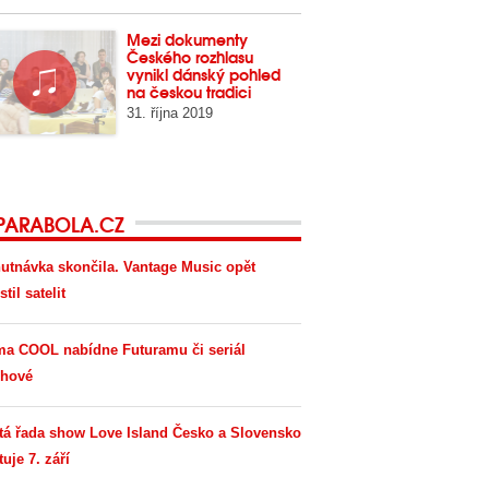
Mezi dokumenty
Českého rozhlasu
vynikl dánský pohled
na českou tradici
31. října 2019
PARABOLA.CZ
utnávka skončila. Vantage Music opět
til satelit
ma COOL nabídne Futuramu či seriál
hové
tá řada show Love Island Česko a Slovensko
tuje 7. září