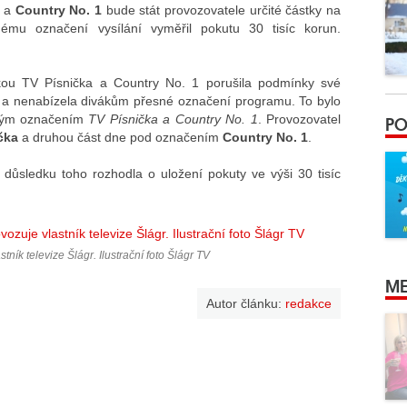
a
Country No. 1
bude stát provozovatele určité částky na
nému označení vysílání vyměřil pokutu 30 tisíc korun.
čkou TV Písnička a Country No. 1 porušila podmínky své
zev a nenabízela divákům přesné označení programu. To bylo
PO
lným označením
TV Písnička a Country No. 1
. Provozovatel
čka
a druhou část dne pod označením
Country No. 1
.
v důsledku toho rozhodla o uložení pokuty ve výši 30 tisíc
tník televize Šlágr. Ilustrační foto Šlágr TV
ME
Autor článku:
redakce