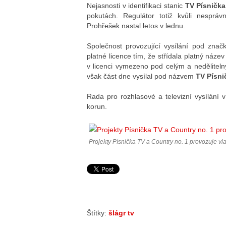
Nejasnosti v identifikaci stanic
TV Písnička
pokutách. Regulátor totiž kvůli nespráv
Prohřešek nastal letos v lednu.
Společnost provozující vysílání pod zna
platné licence tím, že střídala platný ná
v licenci vymezeno pod celým a nedělite
však část dne vysílal pod názvem
TV Písni
Rada pro rozhlasové a televizní vysílání 
korun.
Projekty Písnička TV a Country no. 1 provozuje vlas
Štítky:
šlágr tv