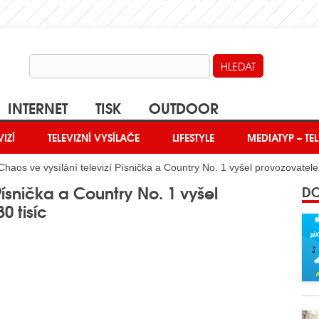
INTERNET
TISK
OUTDOOR
VIZÍ
TELEVIZNÍ VYSÍLAČE
LIFESTYLE
MEDIATYP – TEL
haos ve vysílání televizí Písnička a Country No. 1 vyšel provozovatele
Písnička a Country No. 1 vyšel
DO
0 tisíc