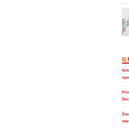
Och
opus
Pri
Duc
Šes
star