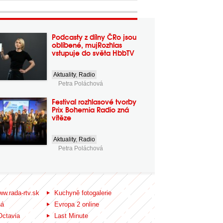
Podcasty z dílny ČRo jsou
oblíbené, mujRozhlas
vstupuje do světa HbbTV
Aktuality
,
Radio
Petra Poláchová
Festival rozhlasové tvorby
Prix Bohemia Radio zná
vítěze
Aktuality
,
Radio
Petra Poláchová
ww.rada-rtv.sk
Kuchyně fotogalerie
ná
Evropa 2 online
Octavia
Last Minute