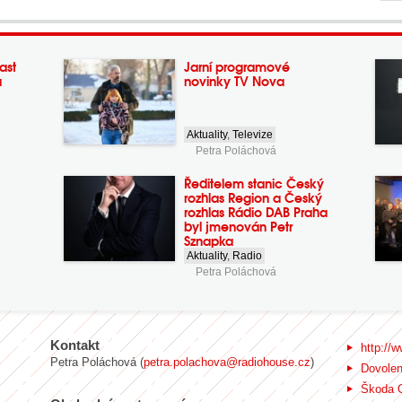
ast
Jarní programové
a
novinky TV Nova
Aktuality
,
Televize
Petra Poláchová
Ředitelem stanic Český
rozhlas Region a Český
rozhlas Rádio DAB Praha
byl jmenován Petr
Sznapka
Aktuality
,
Radio
Petra Poláchová
Kontakt
http://w
Petra Poláchová (
petra.polachova@radiohouse.cz
)
Dovole
Škoda 