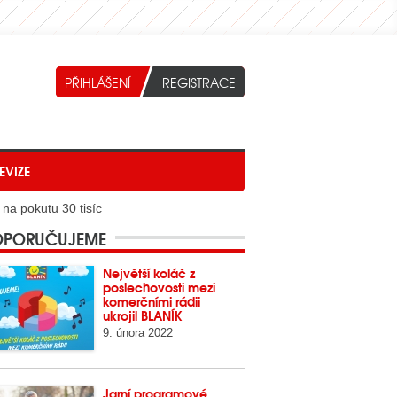
EVIZE
 na pokutu 30 tisíc
PORUČUJEME
Největší koláč z
poslechovosti mezi
komerčními rádii
ukrojil BLANÍK
9. února 2022
Jarní programové