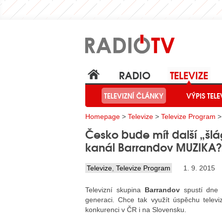
RADIO
TELEVIZE
TELEVIZNÍ ČLÁNKY
VÝPIS TELE
Homepage
>
Televize
>
Televize Program
>
Česko bude mít další „šlá
kanál Barrandov MUZIKA?
Televize
,
Televize Program
1. 9. 2015
Televizní skupina
Barrandov
spustí dne 5
generaci. Chce tak využít úspěchu televi
konkurenci v ČR i na Slovensku.