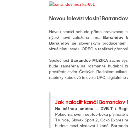
Novou televizi vlastní Barrandov
Novou stanici nebude přímo provozovat hla
nýbrž nově založená firma
Barrandov M
Barrandov
se slovenským producentem
vizuálnímu studiu OREO a realizací přenos
Společnost
Barrandov MUZIKA
začne vysí
bude zaměřena na rozmanité hudební žánr
prostřednictvím Českých Radiokomunikací
nabídky kabelové televize UPC, digitálního a
Jak naladit kanál Barrandov
Na běžnou anténu – DVB-T / Regio
Pokud na svém set-top-boxu přijímate s
TV Noe, Slovak Sport 2, Óčko Expres 
budete moci sledovat i kanál Barrand