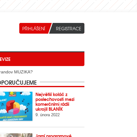
EVIZE
Barrandov MUZIKA?
PORUČUJEME
Největší koláč z
poslechovosti mezi
komerčními rádii
ukrojil BLANÍK
9. února 2022
Jarní programové