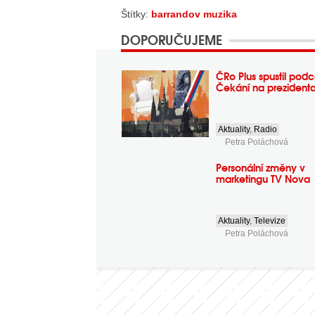
Štítky:
barrandov muzika
DOPORUČUJEME
ČRo Plus spustil podc
Čekání na prezident
Aktuality
,
Radio
Petra Poláchová
Personální změny v
marketingu TV Nova
Aktuality
,
Televize
Petra Poláchová