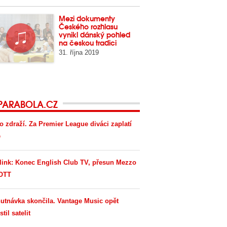
Mezi dokumenty
Českého rozhlasu
vynikl dánský pohled
na českou tradici
31. října 2019
PARABOLA.CZ
o zdraží. Za Premier League diváci zaplatí
e
link: Konec English Club TV, přesun Mezzo
OTT
utnávka skončila. Vantage Music opět
til satelit