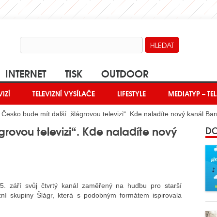
INTERNET
TISK
OUTDOOR
VIZÍ
TELEVIZNÍ VYSÍLAČE
LIFESTYLE
MEDIATYP – TEL
 Česko bude mít další „šlágrovou televizi“. Kde naladíte nový kanál 
grovou televizi“. Kde naladíte nový
DO
. září svůj čtvrtý kanál zaměřený na hudbu pro starší
zní skupiny Šlágr, která s podobným formátem ispirovala