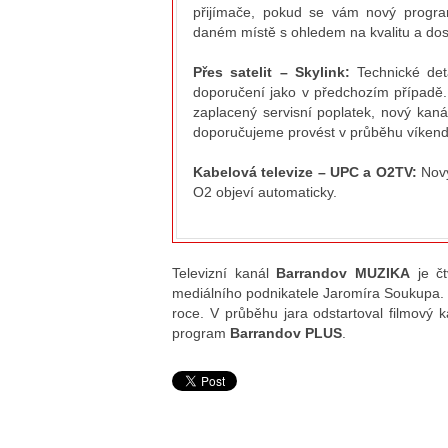
přijímače, pokud se vám nový program
daném místě s ohledem na kvalitu a dos
Přes satelit – Skylink:
Technické deta
doporučení jako v předchozím případě. 
zaplacený servisní poplatek, nový kaná
doporučujeme provést v průběhu víkend
Kabelová televize – UPC a O2TV:
Nový
O2 objeví automaticky.
Televizní kanál
Barrandov MUZIKA
je čt
mediálního podnikatele Jaromíra Soukupa. 
roce. V průběhu jara odstartoval filmový 
program
Barrandov PLUS
.