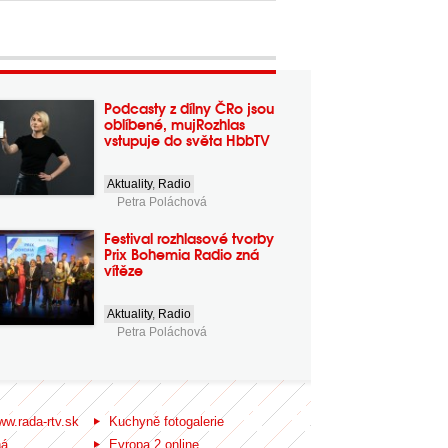
Podcasty z dílny ČRo jsou
oblíbené, mujRozhlas
vstupuje do světa HbbTV
Aktuality
,
Radio
Petra Poláchová
Festival rozhlasové tvorby
Prix Bohemia Radio zná
vítěze
Aktuality
,
Radio
Petra Poláchová
ww.rada-rtv.sk
Kuchyně fotogalerie
ná
Evropa 2 online