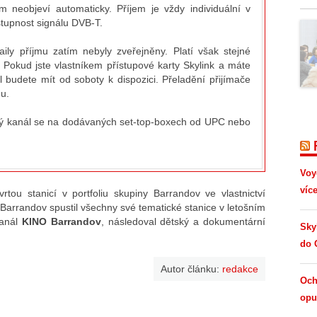
 neobjeví automaticky. Příjem je vždy individuální v
tupnost signálu DVB-T.
ily příjmu zatím nebyly zveřejněny. Platí však stejné
Pokud jste vlastníkem přístupové karty Skylink a máte
l budete mít od soboty k dispozici. Přeladění přijímače
u.
 kanál se na dodávaných set-top-boxech od UPC nebo
Voy
víc
vrtou stanicí v portfoliu skupiny Barrandov ve vlastnictví
Barrandov spustil všechny své tematické stanice v letošním
kanál
KINO Barrandov
, následoval dětský a dokumentární
Sky
do 
Autor článku:
redakce
Och
opus