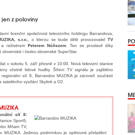
 jen z poloviny
vní licenční společnost televizního holdingu Barrandova,
PO
UZIKA, s.r.o.
, o kterou se bude dělit provozovatel
TV
 a režisérem
Peterem Núňezem
. Ten se proslavil díky
ů slovenské i česko-slovenské SuperStar.
lat v sobotu 5. září přesně v 10:00. Nová televizní stanice
y včetně lidové hudby. Šíření TV signálu je zajištěno
 regionální síť 8, Barrandov MUZIKA je zároveň součástí
 satelitního vysílání Skylink a O2.
ME
 MUZIKA
nální síť 8:
tanice Sport5,
nebo Mňam TV,
ov MUZIKA. Jedinou podmínkou je opětovné přeladění