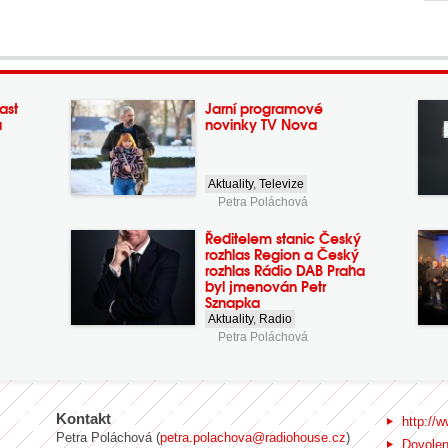
ast
Jarní programové
a
novinky TV Nova
Aktuality
,
Televize
Petra Poláchová
Ředitelem stanic Český
rozhlas Region a Český
rozhlas Rádio DAB Praha
byl jmenován Petr
Sznapka
Aktuality
,
Radio
Petra Poláchová
Kontakt
http://w
Petra Poláchová (
petra.polachova@radiohouse.cz
)
Dovole