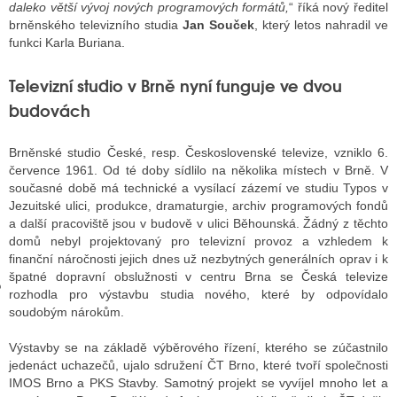
daleko větší vývoj nových programových formátů,
“ říká nový ředitel
brněnského televizního studia
Jan Souček
, který letos nahradil ve
funkci Karla Buriana.
GY
Televizní studio v Brně nyní funguje ve dvou
 SE STÁT BLOGEREM
budovách
EX BLOGERA
Brněnské studio České, resp. Československé televize, vzniklo 6.
července 1961. Od té doby sídlilo na několika místech v Brně. V
současné době má technické a vysílací zázemí ve studiu Typos v
UZE
Jezuitské ulici, produkce, dramaturgie, archiv programových fondů
a další pracoviště jsou v budově v ulici Běhounská. Žádný z těchto
X DISKUTÉRA NA RADIOTV
domů nebyl projektovaný pro televizní provoz a vzhledem k
finanční náročnosti jejich dnes už nezbytných generálních oprav i k
IV STARŠÍCH DISKUZÍ
špatné dopravní obslužnosti v centru Brna se Česká televize
rozhodla pro výstavbu studia nového, které by odpovídalo
soudobým nárokům.
Výstavby se na základě výběrového řízení, kterého se zúčastnilo
jedenáct uchazečů, ujalo sdružení ČT Brno, které tvoří společnosti
IMOS Brno a PKS Stavby. Samotný projekt se vyvíjel mnoho let a