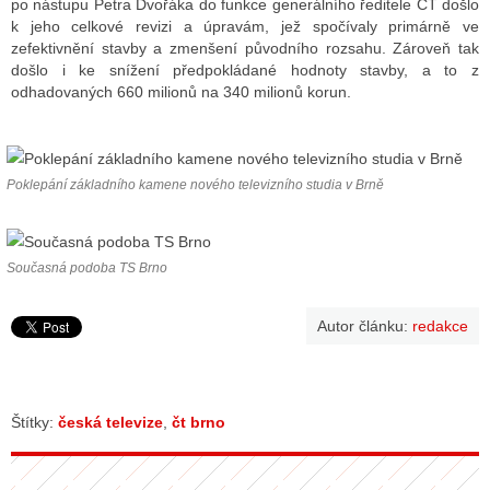
po nástupu Petra Dvořáka do funkce generálního ředitele ČT došlo
k jeho celkové revizi a úpravám, jež spočívaly primárně ve
zefektivnění stavby a zmenšení původního rozsahu. Zároveň tak
došlo i ke snížení předpokládané hodnoty stavby, a to z
odhadovaných 660 milionů na 340 milionů korun.
Poklepání základního kamene nového televizního studia v Brně
Současná podoba TS Brno
Autor článku:
redakce
Štítky:
česká televize
,
čt brno