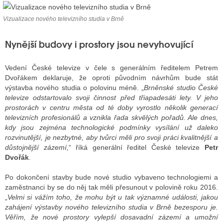
Vizualizace nového televizního studia v Brně
ALITY TELEVIZE
Nynější budovy i prostory jsou nevyhovující
 TELEVIZÍ
Vedení České televize v čele s generálním ředitelem Petrem
VIZNÍ VYSÍLAČE
Dvořákem deklaruje, že oproti původním návrhům bude stát
výstavba nového studia o polovinu méně. „
Brněnské studio České
televize odstartovalo svoji činnost před třiapadesáti lety. V jeho
prostorách v centru města od té doby vyrostlo několik generací
ALITY INTERNET
televizních profesionálů a vznikla řada skvělých pořadů. Ale dnes,
RNETOVÁ RÁDIA
kdy jsou zejména technologické podmínky vysílání už daleko
rozvinutější, je nezbytné, aby tvůrci měli pro svoji práci kvalitnější a
RNETOVÉ STRÁNKY RÁDIÍ
důstojnější zázemí,
“ říká generální ředitel České televize
Petr
Dvořák
.
RNETOVÉ STRÁNKY TV
Po dokončení stavby bude nové studio vybaveno technologiemi a
zaměstnanci by se do něj tak měli přesunout v polovině roku 2016.
„
Velmi si vážím toho, že mohu být u tak významné události, jakou
ALITY TISK
zahájení výstavby nového televizního studia v Brně bezesporu je.
Věřím, že nové prostory vylepší dosavadní zázemí a umožní