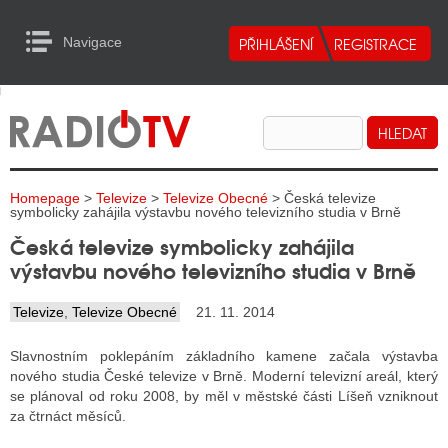
Navigace
urn to Content
Navigace
E
ALITY RADIA
ALITY TELEVIZE
Homepage
>
Televize
>
Televize Obecné
> Česká televize
ALITY INTERNET
symbolicky zahájila výstavbu nového televizního studia v Brně
Česká televize symbolicky zahájila
ALITY TISK
výstavbu nového televizního studia v Brně
Televize
,
Televize Obecné
21. 11. 2014
ALITY RADIA
Slavnostním poklepáním základního kamene začala výstavba
S RÁDIÍ
nového studia České televize v Brně. Moderní televizní areál, který
se plánoval od roku 2008, by měl v městské části Líšeň vzniknout
ECHOVOST RÁDIÍ
za čtrnáct měsíců.
O VYSÍLAČE