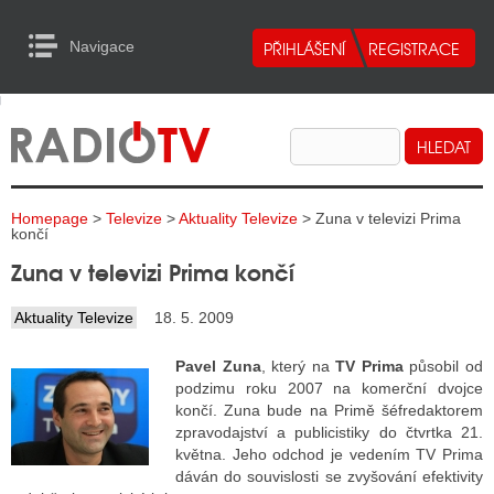
Navigace
urn to Content
Navigace
E
ALITY RADIA
ALITY TELEVIZE
Homepage
>
Televize
>
Aktuality Televize
> Zuna v televizi Prima
ALITY INTERNET
končí
Zuna v televizi Prima končí
ALITY TISK
Aktuality Televize
18. 5. 2009
ALITY RADIA
Pavel Zuna
, který na
TV Prima
působil od
podzimu roku 2007 na komerční dvojce
S RÁDIÍ
končí. Zuna bude na Primě šéfredaktorem
zpravodajství a publicistiky do čtvrtka 21.
ECHOVOST RÁDIÍ
května.
Jeho odchod je vedením TV Prima
dáván do souvislosti se zvyšování efektivity
O VYSÍLAČE