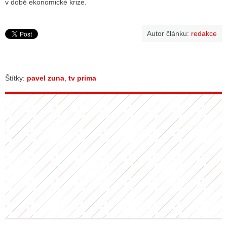
v době ekonomické krize.
ALITY TELEVIZE
Autor článku:
redakce
 TELEVIZÍ
VIZNÍ VYSÍLAČE
Štítky:
pavel zuna
,
tv prima
ALITY INTERNET
RNETOVÁ RÁDIA
RNETOVÉ STRÁNKY RÁDIÍ
RNETOVÉ STRÁNKY TV
ALITY TISK