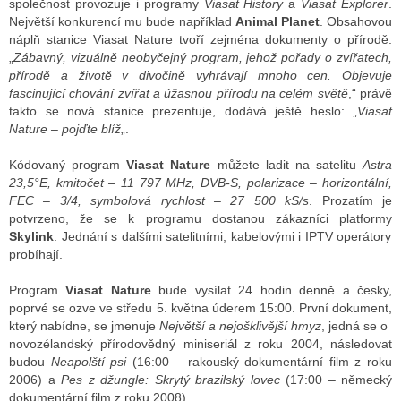
společnost provozuje i programy
Viasat History
a
Viasat Explorer
.
Největší konkurencí mu bude například
Animal Planet
. Obsahovou
náplň stanice Viasat Nature tvoří zejména dokumenty o přírodě:
„
Zábavný, vizuálně neobyčejný program, jehož pořady o zvířatech,
ALITY TELEVIZE
přírodě a životě v divočině vyhrávají mnoho cen. Objevuje
 TELEVIZÍ
fascinující chování zvířat a úžasnou přírodu na celém světě
,“ právě
takto se nová stanice prezentuje, dodává ještě heslo: „
Viasat
VIZNÍ VYSÍLAČE
Nature – pojďte blíž
„.
Kódovaný program
Viasat Nature
můžete ladit na satelitu
Astra
23,5°E, kmitočet – 11 797 MHz, DVB-S, polarizace – horizontální,
ALITY INTERNET
FEC – 3/4, symbolová rychlost – 27 500 kS/s
. Prozatím je
potvrzeno, že se k programu dostanou zákazníci platformy
RNETOVÁ RÁDIA
Skylink
. Jednání s dalšími satelitními, kabelovými i IPTV operátory
probíhají.
RNETOVÉ STRÁNKY RÁDIÍ
Program
Viasat Nature
bude vysílat 24 hodin denně a česky,
RNETOVÉ STRÁNKY TV
poprvé se ozve ve středu 5. května úderem 15:00. První dokument,
který nabídne, se jmenuje
Největší a nejošklivější hmyz
, jedná se o
novozélandský přírodovědný miniseriál z roku 2004, následovat
budou
Neapolští psi
(16:00 – rakouský dokumentární film z roku
ALITY TISK
2006) a
Pes z džungle: Skrytý brazilský lovec
(17:00 – německý
dokumentární film z roku 2008).