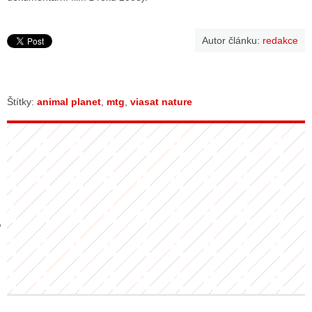
Autor článku:
redakce
GY
 SE STÁT BLOGEREM
Štítky:
animal planet
,
mtg
,
viasat nature
EX BLOGERA
UZE
X DISKUTÉRA NA RADIOTV
IV STARŠÍCH DISKUZÍ