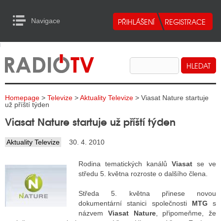
Navigace
urn to Content
Navigace
E
ALITY RADIA
ALITY TELEVIZE
Homepage
>
Televize
>
Aktuality Televize
> Viasat Nature startuje
ALITY INTERNET
už příští týden
Viasat Nature startuje už příští týden
ALITY TISK
Aktuality Televize
30. 4. 2010
ALITY RADIA
Rodina tematických kanálů
Viasat
se ve
středu 5. května rozroste o dalšího člena.
S RÁDIÍ
Středa 5. května přinese novou
ECHOVOST RÁDIÍ
dokumentární stanici společnosti
MTG
s
názvem
Viasat Nature
, připomeňme, že
O VYSÍLAČE