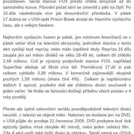
pozastaven. Seriál stanice FOX přesto chtěla dovysílat až do
samotného konce. Původní počet sérií se zmenšil z pěti na čtyři. Po
16.díle následovala více jak dvouměsíční přestávka. V pátek
17.dubna se v USA opět Prison Break dostal do hlavního vysílacího
ALITY TELEVIZE
času, ale s velkým fiaskem.
 TELEVIZÍ
Nejhorším vysílacím časem je pátek, jen minimum Američanů se v
VIZNÍ VYSÍLAČE
pátek večer dívá na televizní obrazovky, jednotlivé stanice v tento
den vysílají buď reprízy, nebo málo úspěšné tituly. Repríza 16.dílu
zaujala jen asi milion diváků ve věku 18-49 let, celkem díl zhlédlo
2,68 milionu. Což je výrazný podprůměr stanice FOX, například
ALITY INTERNET
SuperStar sleduje až 8krát více lidí. Premiérový 17.díl si pak
celkem vyhlédlo 3,38 milionu. V komerčně zajímavější skupině
RNETOVÁ RÁDIA
pouhých 1,58 milionu (share činil 4%). Celkem je naplánováno
dalších 5 epizod, poslední dvě ale zhlédnou diváci současně v
RNETOVÉ STRÁNKY RÁDIÍ
jeden večer. Ve finále se fanoušci dočkají příběhu všech postav o 4
roky později.
RNETOVÉ STRÁNKY TV
Přesto ale úplné zakončení seriálu pravděpodobně televizní diváci
neuvidí, v televizi se objevit mělo. Nakonec se dostane jen na DVD,
v USA půjde do prodeje 21.července 2009. DVD poskytne buď dvě
ALITY TISK
epizody (jedna mívá obvykle 40 minut), nebo jeden celistvý film.
Zda 4.sérii uvidí také čeští diváci je otázkou. Seriál nemá na růžích