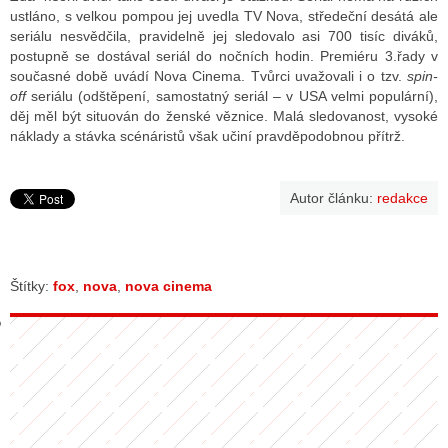
ustláno, s velkou pompou jej uvedla TV Nova, středeční desátá ale
seriálu nesvědčila, pravidelně jej sledovalo asi 700 tisíc diváků,
postupně se dostával seriál do nočních hodin. Premiéru 3.řady v
GY
současné době uvádí Nova Cinema. Tvůrci uvažovali i o tzv.
spin-
off
seriálu (odštěpení, samostatný seriál – v USA velmi populární),
 SE STÁT BLOGEREM
děj měl být situován do ženské věznice. Malá sledovanost, vysoké
náklady a stávka scénáristů však učiní pravděpodobnou přítrž.
EX BLOGERA
Autor článku:
redakce
UZE
X DISKUTÉRA NA RADIOTV
Štítky:
fox
,
nova
,
nova cinema
IV STARŠÍCH DISKUZÍ