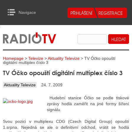
Navigace
urn to Content
Navigace
E
ALITY RADIA
ALITY TELEVIZE
Homepage
>
Televize
>
Aktuality Televize
> TV Óčko opouští
ALITY INTERNET
digitální multiplex číslo 3
TV Óčko opouští digitální multiplex číslo 3
ALITY TISK
Aktuality Televize
24. 7. 2009
ALITY RADIA
Hudební stanice Óčko se podle tiskové
zprávy hodlá zaměřit na jiné formy šíření
S RÁDIÍ
signálu.
ECHOVOST RÁDIÍ
Svou pozici v multiplexu CDG (Czech Digital Group) opouští
1.srpna. Nejedná se ale o definitivní odchod, vrátit se hodlá
O VYSÍLAČE