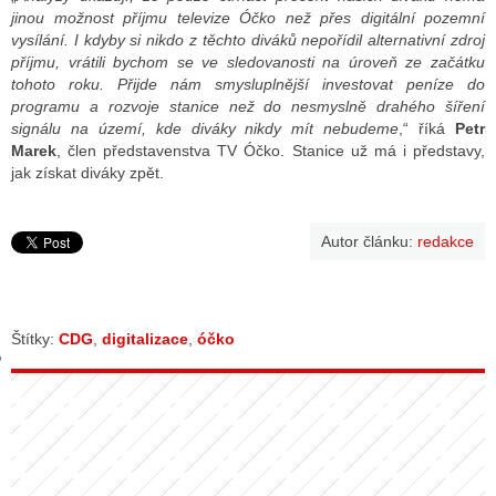
jinou možnost příjmu televize Óčko než přes digitální pozemní
vysílání. I kdyby si nikdo z těchto diváků nepořídil alternativní zdroj
příjmu, vrátili bychom se ve sledovanosti na úroveň ze začátku
GY
tohoto roku. Přijde nám smysluplnější investovat peníze do
programu a rozvoje stanice než do nesmyslně drahého šíření
 SE STÁT BLOGEREM
signálu na území, kde diváky nikdy mít nebudeme
,“ říká
Petr
Marek
, člen představenstva TV Óčko. Stanice už má i představy,
EX BLOGERA
jak získat diváky zpět.
Autor článku:
redakce
UZE
X DISKUTÉRA NA RADIOTV
IV STARŠÍCH DISKUZÍ
Štítky:
CDG
,
digitalizace
,
óčko