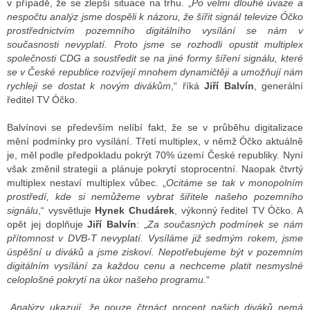
v případě, že se zlepší situace na trhu. „
Po velmi dlouhé úvaze a
nespočtu analýz jsme dospěli k názoru, že šířit signál televize Óčko
prostřednictvím pozemního digitálního vysílání se nám v
současnosti nevyplatí. Proto jsme se rozhodli opustit multiplex
ALITY TELEVIZE
společnosti CDG a soustředit se na jiné formy šíření signálu, které
 TELEVIZÍ
se v České republice rozvíjejí mnohem dynamičtěji a umožňují nám
rychleji se dostat k novým divákům
,“ říká
Jiří Balvín
, generální
VIZNÍ VYSÍLAČE
ředitel TV Óčko.
Balvínovi se především nelíbí fakt, že se v průběhu digitalizace
mění podmínky pro vysílání. Třetí multiplex, v němž Óčko aktuálně
ALITY INTERNET
je, měl podle předpokladu pokrýt 70% území České republiky. Nyní
však změnil strategii a plánuje pokrytí stoprocentní. Naopak čtvrtý
RNETOVÁ RÁDIA
multiplex nestaví multiplex vůbec. „
Ocitáme se tak v monopolním
prostředí, kde si nemůžeme vybrat šiřitele našeho pozemního
RNETOVÉ STRÁNKY RÁDIÍ
signálu
,“ vysvětluje
Hynek Chudárek
, výkonný ředitel TV Óčko. A
opět jej doplňuje
Jiří Balvín
: „
Za současných podmínek se nám
RNETOVÉ STRÁNKY TV
přítomnost v DVB-T nevyplatí. Vysíláme již sedmým rokem, jsme
úspěšní u diváků a jsme ziskoví. Nepotřebujeme být v pozemním
digitálním vysílání za každou cenu a nechceme platit nesmyslné
celoplošné pokrytí na úkor našeho programu.
“
ALITY TISK
„
Analýzy ukazují, že pouze čtrnáct procent našich diváků nemá