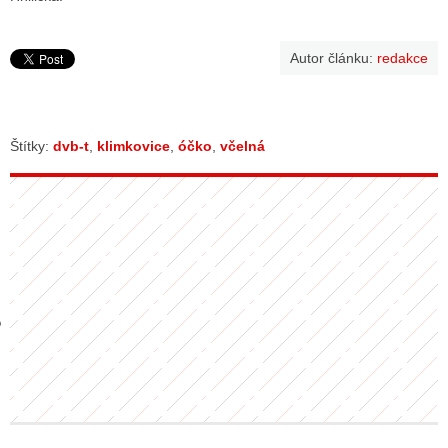
Autor článku:
redakce
GY
 SE STÁT BLOGEREM
Štítky:
dvb-t
,
klimkovice
,
óčko
,
včelná
EX BLOGERA
UZE
X DISKUTÉRA NA RADIOTV
IV STARŠÍCH DISKUZÍ