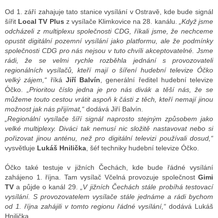
Od 1. září zahajuje tato stanice vysílání v Ostravě, kde bude signál
šířit
Local TV Plus
z vysílače Klimkovice na 28. kanálu.
„Když jsme
odcházeli z multiplexu společnosti
CDG, říkali jsme, že nechceme
ALITY TELEVIZE
opustit digitální pozemní vysílání jako platformu, ale že podmínky
 TELEVIZÍ
společnosti CDG pro nás nejsou v tuto chvíli akceptovatelné. Jsme
rádi, že se velmi rychle rozběhla jednání s provozovateli
VIZNÍ VYSÍLAČE
regionálních vysílačů, kteří mají o šíření hudební televize Óčko
velký zájem,“
říká
Jiří Balvín
, generální ředitel hudební televize
Óčko.
„Prioritou číslo jedna je pro nás divák a těší nás, že se
můžeme touto cestou vrátit aspoň k části z těch, kteří nemají jinou
ALITY INTERNET
možnost jak nás přijímat,“
dodává Jiří Balvín.
„Regionální vysílače šíří signál naprosto stejným způsobem jako
RNETOVÁ RÁDIA
velké multiplexy. Diváci tak nemusí nic složitě nastavovat nebo si
pořizovat jinou anténu, než pro digitální televizi používali dosud,“
RNETOVÉ STRÁNKY RÁDIÍ
vysvětluje
Lukáš Hnilička
, šéf techniky hudební televize Óčko.
RNETOVÉ STRÁNKY TV
Óčko také testuje v jižních Čechách, kde bude řádné vysílání
zahájeno 1. října. Tam vysílač Včelná provozuje společnost
Gimi
TV
a půjde o kanál 29.
„V jižních Čechách stále probíhá testovací
vysílání. S provozovatelem vysílače stále jednáme a rádi bychom
ALITY TISK
od 1. října zahájili v tomto regionu řádné vysílání,“
dodává Lukáš
Hnilička.