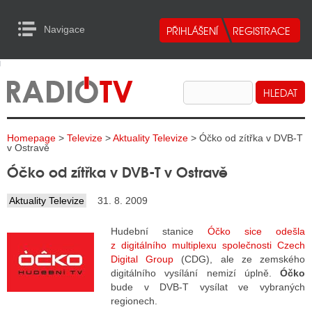
Navigace
urn to Content
Navigace
E
ALITY RADIA
ALITY TELEVIZE
Homepage
>
Televize
>
Aktuality Televize
> Óčko od zítřka v DVB-T
ALITY INTERNET
v Ostravě
Óčko od zítřka v DVB-T v Ostravě
ALITY TISK
Aktuality Televize
31. 8. 2009
ALITY RADIA
Hudební stanice
Óčko sice odešla
z digitálního multiplexu společnosti Czech
S RÁDIÍ
Digital Group
(CDG), ale ze zemského
digitálního vysílání nemizí úplně.
Óčko
ECHOVOST RÁDIÍ
bude v DVB-T vysílat ve vybraných
regionech.
O VYSÍLAČE